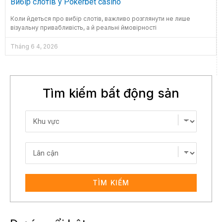
Вибір слотів у Pokerbet casino
Коли йдеться про вибір слотів, важливо розглянути не лише
візуальну привабливість, а й реальні ймовірності
Tháng 6 4, 2026
Tìm kiếm bất động sản
TÌM KIẾM