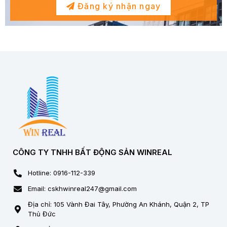
Đăng ký nhận ngay
CÔNG TY TNHH BẤT ĐỘNG SẢN WINREAL
Hotline: 0916-112-339
Email: cskhwinreal247@gmail.com
Địa chỉ: 105 Vành Đai Tây, Phường An Khánh, Quận 2, TP
Thủ Đức