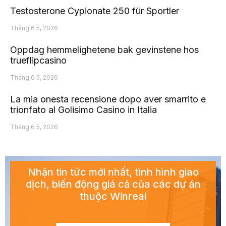
Testosterone Cypionate 250 für Sportler
Tháng 6 5, 2026
Oppdag hemmelighetene bak gevinstene hos
trueflipcasino
Tháng 6 5, 2026
La mia onesta recensione dopo aver smarrito e
trionfato al Golisimo Casino in Italia
Tháng 6 5, 2026
Nhận tin tức mới nhất, tình hình giao
dịch, biến động giá cả của các dự án
thuộc Winreal