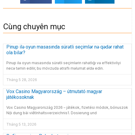
Cùng chuyên mục
Pinup ilə oyun masasında sürətli seçimlər nə qədər rahat
ola bilər?
Pinup ilə oyun masasında sürətli seçimlərin rahatlığı və effektivliyi
necə təmin edilir, bu mövzuda ətraflı məlumat əldə edin.
Tháng 5 28, 2026
Vox Casino Magyarország – útmutató magyar
játékosoknak
Vox Casino Magyarország 2026 – játékok, fizetési módok, bónuszok
Nội dung bài viếtInhaltsverzeichnis1. Dosierung und
Tháng 5 13, 2026