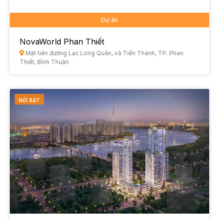
Dự án
NovaWorld Phan Thiết
Mặt tiền đường Lạc Long Quân, xã Tiến Thành, TP. Phan
Thiết, Bình Thuận
NỔI BẬT