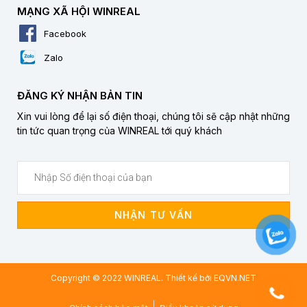
MẠNG XÃ HỘI WINREAL
Facebook
Zalo
ĐĂNG KÝ NHẬN BẢN TIN
Xin vui lòng để lại số điện thoại, chúng tôi sẽ cập nhật những
tin tức quan trọng của WINREAL tới quý khách
NHẬN TƯ VẤN
Copyright © 2022 WINREAL. Thiết kế bởi
EQVN.NET