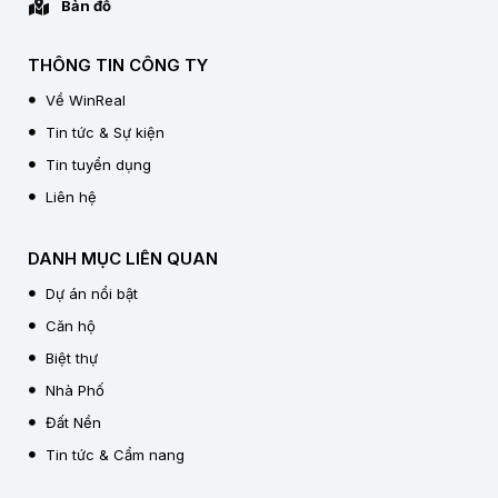
Bản đồ
THÔNG TIN CÔNG TY
Về WinReal
Tin tức & Sự kiện
Tin tuyển dụng
Liên hệ
DANH MỤC LIÊN QUAN
Dự án nổi bật
Căn hộ
Biệt thự
Nhà Phố
Đất Nền
Tin tức & Cẩm nang