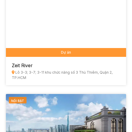
Dự án
Zeit River
Lô 3-3; 3-7; 3-11 khu chức năng số 3 Thủ Thiêm, Quận 2,
TP.HCM
NỔI BẬT