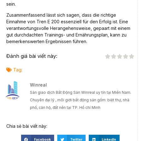
sein.
Zusammenfassend lässt sich sagen, dass die richtige
Einnahme von Tren E 200 essenziell für den Erfolg ist. Eine
verantwortungsvolle Herangehensweise, gepaart mit einem
gut durchdachten Trainings- und Ernährungsplan, kann zu
bemerkenswerten Ergebnissen führen.
Đánh giá bài viết này:
Tag:
Winreal
Sàn giao dịch Bất Động Sản Winreal uy tín tại Miền Nam.
Chuyên đại lý , môi giới bất động sản gồm: biệt thự, nhà
phố, căn hộ, đất nền tại TP. Hồ chí Minh
Chia sẻ bài viết này:
Facebook
Twitter
LinkedIn