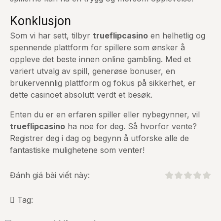
Konklusjon
Som vi har sett, tilbyr
trueflipcasino
en helhetlig og
spennende plattform for spillere som ønsker å
oppleve det beste innen online gambling. Med et
variert utvalg av spill, generøse bonuser, en
brukervennlig plattform og fokus på sikkerhet, er
dette casinoet absolutt verdt et besøk.
Enten du er en erfaren spiller eller nybegynner, vil
trueflipcasino
ha noe for deg. Så hvorfor vente?
Registrer deg i dag og begynn å utforske alle de
fantastiske mulighetene som venter!
Đánh giá bài viết này:
Tag: