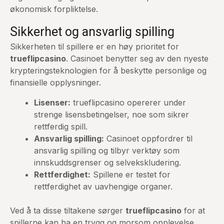
økonomisk forpliktelse.
Sikkerhet og ansvarlig spilling
Sikkerheten til spillere er en høy prioritet for
trueflipcasino
. Casinoet benytter seg av den nyeste
krypteringsteknologien for å beskytte personlige og
finansielle opplysninger.
Lisenser:
trueflipcasino opererer under
strenge lisensbetingelser, noe som sikrer
rettferdig spill.
Ansvarlig spilling:
Casinoet oppfordrer til
ansvarlig spilling og tilbyr verktøy som
innskuddsgrenser og selvekskludering.
Rettferdighet:
Spillene er testet for
rettferdighet av uavhengige organer.
Ved å ta disse tiltakene sørger
trueflipcasino
for at
spillerne kan ha en trygg og morsom opplevelse.