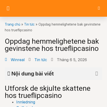
Trang chủ
»
Tin tức
»
Oppdag hemmelighetene bak gevinstene
hos trueflipcasino
Oppdag hemmelighetene bak
gevinstene hos trueflipcasino
Winreal
Tin tức
Tháng 6 5, 2026
Nội dung bài viết
Utforsk de skjulte skattene
hos trueflipcasino
Innledning