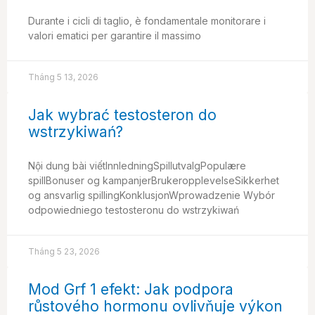
Durante i cicli di taglio, è fondamentale monitorare i
valori ematici per garantire il massimo
Tháng 5 13, 2026
Jak wybrać testosteron do
wstrzykiwań?
Nội dung bài viếtInnledningSpillutvalgPopulære
spillBonuser og kampanjerBrukeropplevelseSikkerhet
og ansvarlig spillingKonklusjonWprowadzenie Wybór
odpowiedniego testosteronu do wstrzykiwań
Tháng 5 23, 2026
Mod Grf 1 efekt: Jak podpora
růstového hormonu ovlivňuje výkon