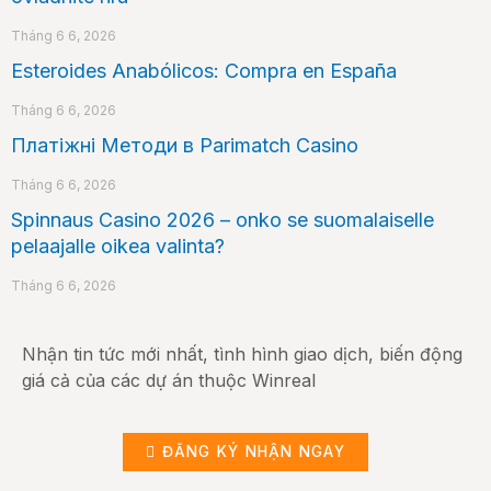
Tháng 6 6, 2026
Esteroides Anabólicos: Compra en España
Tháng 6 6, 2026
Платіжні Методи в Parimatch Casino
Tháng 6 6, 2026
Spinnaus Casino 2026 – onko se suomalaiselle
pelaajalle oikea valinta?
Tháng 6 6, 2026
Nhận tin tức mới nhất, tình hình giao dịch, biến động
giá cả của các dự án thuộc Winreal
ĐĂNG KÝ NHẬN NGAY