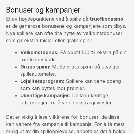
Bonuser og kampanjer
Et av høydepunktene ved å spille på
trueflipcasino
er de generøse bonusene og kampanjene som tilbys.
Nye spillere kan ofte dra nytte av velkomstbonuser
som gir ekstra midler eller gratis spinn.
Velkomstbonus:
Få opptil 100 % ekstra på din
første innskudd.
Gratis spinn:
Motta gratis spinn på utvalgte
spilleautomater.
Lojalitetsprogram:
Spillere kan tjene poeng
som kan byttes mot premier.
Ukentlige kampanjer:
Delta i ukentlige
utfordringer for å vinne ekstra gevinster.
Det er viktig å lese vilkårene for bonuser, da disse
kan variere fra kampanje til kampanje. For å få mest
mulig ut av din spillopplevelse, anbefales det å holde