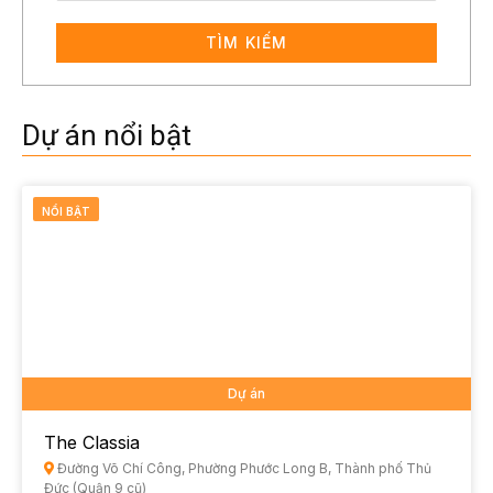
TÌM KIẾM
Dự án nổi bật
NỔI BẬT
Dự án
The Classia
Đường Võ Chí Công, Phường Phước Long B, Thành phố Thủ
Đức (Quận 9 cũ)