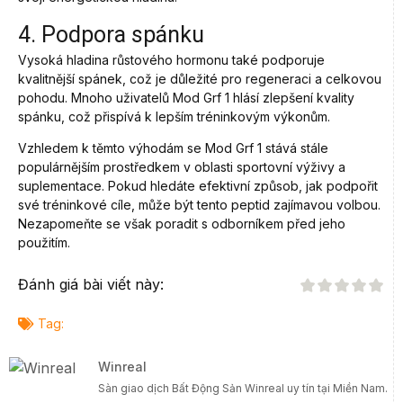
4. Podpora spánku
Vysoká hladina růstového hormonu také podporuje
kvalitnější spánek, což je důležité pro regeneraci a celkovou
pohodu. Mnoho uživatelů Mod Grf 1 hlásí zlepšení kvality
spánku, což přispívá k lepším tréninkovým výkonům.
Vzhledem k těmto výhodám se Mod Grf 1 stává stále
populárnějším prostředkem v oblasti sportovní výživy a
suplementace. Pokud hledáte efektivní způsob, jak podpořit
své tréninkové cíle, může být tento peptid zajímavou volbou.
Nezapomeňte se však poradit s odborníkem před jeho
použitím.
Đánh giá bài viết này:
Tag:
Winreal
Sàn giao dịch Bất Động Sản Winreal uy tín tại Miền Nam.