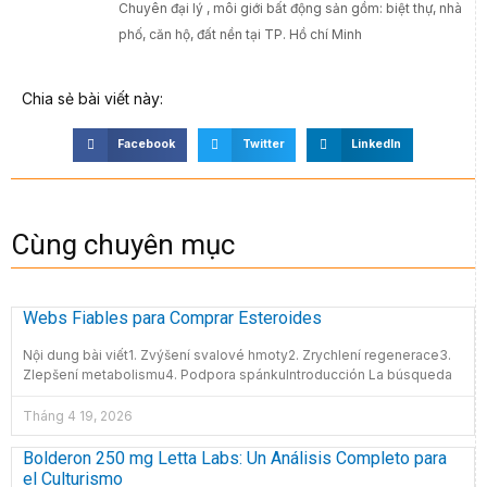
Chuyên đại lý , môi giới bất động sản gồm: biệt thự, nhà
phố, căn hộ, đất nền tại TP. Hồ chí Minh
Chia sẻ bài viết này:
Facebook
Twitter
LinkedIn
Cùng chuyên mục
Webs Fiables para Comprar Esteroides
Nội dung bài viết1. Zvýšení svalové hmoty2. Zrychlení regenerace3.
Zlepšení metabolismu4. Podpora spánkuIntroducción La búsqueda
Tháng 4 19, 2026
Bolderon 250 mg Letta Labs: Un Análisis Completo para
el Culturismo