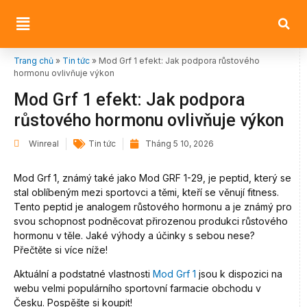
Trang chủ
»
Tin tức
»
Mod Grf 1 efekt: Jak podpora růstového
hormonu ovlivňuje výkon
Mod Grf 1 efekt: Jak podpora
růstového hormonu ovlivňuje výkon
Winreal
Tin tức
Tháng 5 10, 2026
Mod Grf 1, známý také jako Mod GRF 1-29, je peptid, který se
stal oblíbeným mezi sportovci a těmi, kteří se věnují fitness.
Tento peptid je analogem růstového hormonu a je známý pro
svou schopnost podněcovat přirozenou produkci růstového
hormonu v těle. Jaké výhody a účinky s sebou nese?
Přečtěte si více níže!
Aktuální a podstatné vlastnosti
Mod Grf 1
jsou k dispozici na
webu velmi populárního sportovní farmacie obchodu v
Česku. Pospěšte si koupit!