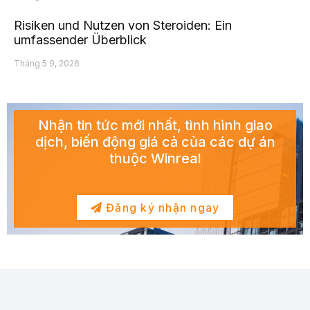
Risiken und Nutzen von Steroiden: Ein
umfassender Überblick
Tháng 5 9, 2026
Nhận tin tức mới nhất, tình hình giao
dịch, biến động giá cả của các dự án
thuộc Winreal
Đăng ký nhận ngay