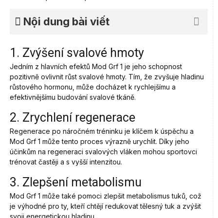
Nội dung bài viết
1. Zvýšení svalové hmoty
Jedním z hlavních efektů Mod Grf 1 je jeho schopnost
pozitivně ovlivnit růst svalové hmoty. Tím, že zvyšuje hladinu
růstového hormonu, může docházet k rychlejšímu a
efektivnějšímu budování svalové tkáně.
2. Zrychlení regenerace
Regenerace po náročném tréninku je klíčem k úspěchu a
Mod Grf 1 může tento proces výrazně urychlit. Díky jeho
účinkům na regeneraci svalových vláken mohou sportovci
trénovat častěji a s vyšší intenzitou.
3. Zlepšení metabolismu
Mod Grf 1 může také pomoci zlepšit metabolismus tuků, což
je výhodné pro ty, kteří chtějí redukovat tělesný tuk a zvýšit
svoji energetickou hladinu.