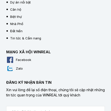
Dự án nổi bật
Căn hộ
Biệt thự
Nhà Phố
Đất Nền
Tin tức & Cẩm nang
MẠNG XÃ HỘI WINREAL
Facebook
Zalo
ĐĂNG KÝ NHẬN BẢN TIN
Xin vui lòng để lại số điện thoại, chúng tôi sẽ cập nhật những
tin tức quan trọng của WINREAL tới quý khách