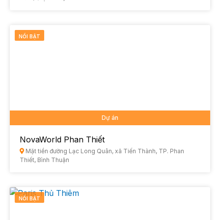
NỔI BẬT
Dự án
NovaWorld Phan Thiết
Mặt tiền đường Lạc Long Quân, xã Tiến Thành, TP. Phan
Thiết, Bình Thuận
NỔI BẬT