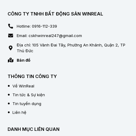
CÔNG TY TNHH BẤT ĐỘNG SẢN WINREAL
Hotline: 0916-112-339
Email: cskhwinreal247@gmail.com
Địa chỉ: 105 Vành Đai Tây, Phường An Khánh, Quận 2, TP
Thủ Đức
Bản đồ
THÔNG TIN CÔNG TY
Về WinReal
Tin tức & Sự kiện
Tin tuyển dụng
Liên hệ
DANH MỤC LIÊN QUAN