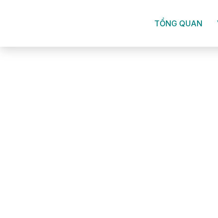
TỔNG QUAN
TỔNG QUAN
VỊ TRÍ
MẶT BẰ