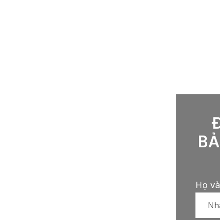
BẢ
Họ và