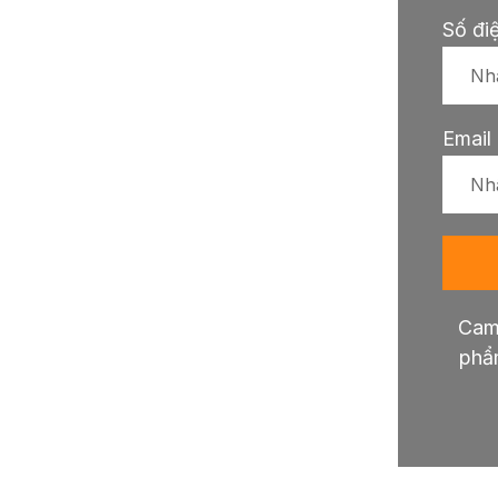
Số đi
Email
Cam 
phẩm