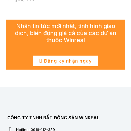
Nhận tin tức mới nhất, tình hình giao
dịch, biến động giá cả của các dự án
thuộc Winreal
Đăng ký nhận ngay
CÔNG TY TNHH BẤT ĐỘNG SẢN WINREAL
Hotline: 0916-112-339