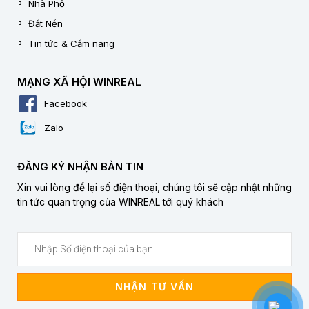
Nhà Phố
Đất Nền
Tin tức & Cẩm nang
MẠNG XÃ HỘI WINREAL
Facebook
Zalo
ĐĂNG KÝ NHẬN BẢN TIN
Xin vui lòng để lại số điện thoại, chúng tôi sẽ cập nhật những
tin tức quan trọng của WINREAL tới quý khách
NHẬN TƯ VẤN