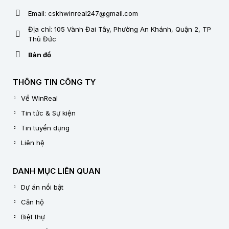
Email: cskhwinreal247@gmail.com
Địa chỉ: 105 Vành Đai Tây, Phường An Khánh, Quận 2, TP
Thủ Đức
Bản đồ
THÔNG TIN CÔNG TY
Về WinReal
Tin tức & Sự kiện
Tin tuyển dụng
Liên hệ
DANH MỤC LIÊN QUAN
Dự án nổi bật
Căn hộ
Biệt thự