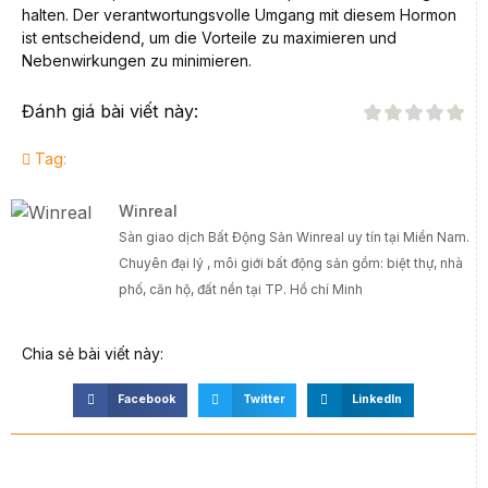
halten. Der verantwortungsvolle Umgang mit diesem Hormon
ist entscheidend, um die Vorteile zu maximieren und
Nebenwirkungen zu minimieren.
Đánh giá bài viết này:
Tag:
Winreal
Sàn giao dịch Bất Động Sản Winreal uy tín tại Miền Nam.
Chuyên đại lý , môi giới bất động sản gồm: biệt thự, nhà
phố, căn hộ, đất nền tại TP. Hồ chí Minh
Chia sẻ bài viết này:
Facebook
Twitter
LinkedIn