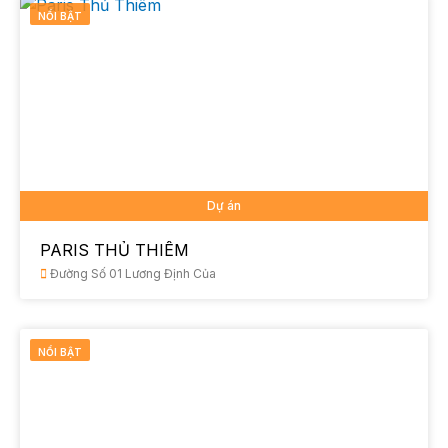
NỔI BẬT
Dự án
PARIS THỦ THIÊM
Đường Số 01 Lương Định Của
NỔI BẬT