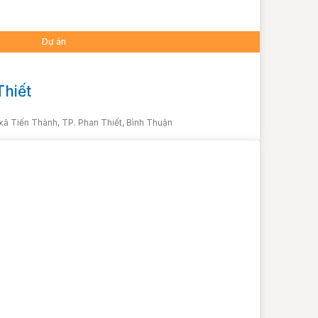
Dự án
hiết
xã Tiến Thành, TP. Phan Thiết, Bình Thuận