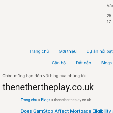
Vă
25 
17,
Trang chủ
Giới thiệu
Dự án nổi bật
Căn hộ
Đất nền
Blogs
Chào mừng bạn đến với blog của chúng tôi
thenethertheplay.co.uk
Trang chủ
»
Blogs
»
thenethertheplay.co.uk
Does GamStop Affect Mortgage Eligibility