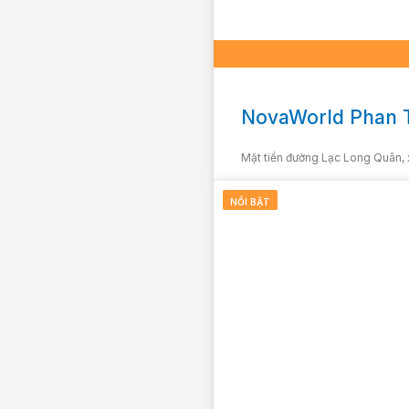
NovaWorld Phan T
Mặt tiền đường Lạc Long Quân, 
NỔI BẬT