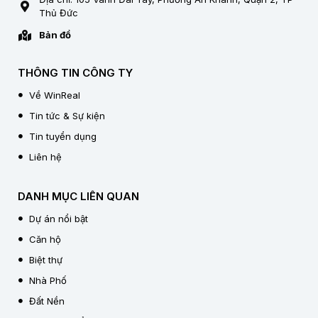
Thủ Đức
Bản đồ
THÔNG TIN CÔNG TY
Về WinReal
Tin tức & Sự kiện
Tin tuyển dụng
Liên hệ
DANH MỤC LIÊN QUAN
Dự án nổi bật
Căn hộ
Biệt thự
Nhà Phố
Đất Nền