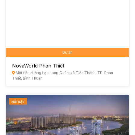
Dự án
NovaWorld Phan Thiết
Mặt tiền đường Lạc Long Quân, xã Tiến Thành, TP. Phan
Thiết, Bình Thuận
NỔI BẬT