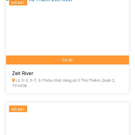
NỔI BẬT
Dự án
Zeit River
Lô 3-3; 3-7; 3-11 khu chức năng số 3 Thủ Thiêm, Quận 2,
TP.HCM
NỔI BẬT