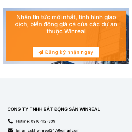
Nhận tin tức mới nhất, tình hình giao
dịch, biến động giá cả của các dự án
thuộc Winreal
Đăng ký nhận ngay
CÔNG TY TNHH BẤT ĐỘNG SẢN WINREAL
Hotline: 0916-112-339
Email: cskhwinreal247@gmail.com