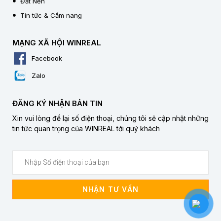
Đất Nền
Tin tức & Cẩm nang
MẠNG XÃ HỘI WINREAL
Facebook
Zalo
ĐĂNG KÝ NHẬN BẢN TIN
Xin vui lòng để lại số điện thoại, chúng tôi sẽ cập nhật những
tin tức quan trọng của WINREAL tới quý khách
NHẬN TƯ VẤN