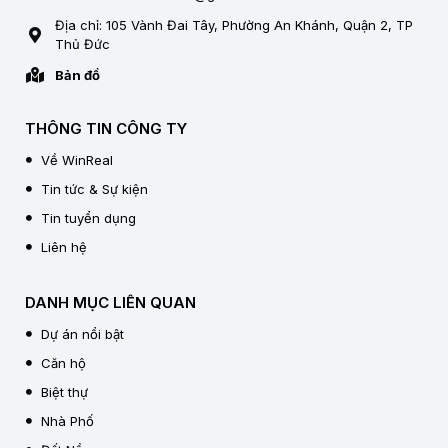
Địa chỉ: 105 Vành Đai Tây, Phường An Khánh, Quận 2, TP
Thủ Đức
Bản đồ
THÔNG TIN CÔNG TY
Về WinReal
Tin tức & Sự kiện
Tin tuyển dụng
Liên hệ
DANH MỤC LIÊN QUAN
Dự án nổi bật
Căn hộ
Biệt thự
Nhà Phố