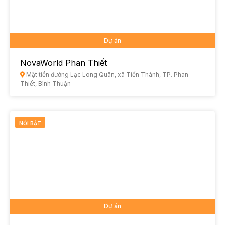
Dự án
NovaWorld Phan Thiết
Mặt tiền đường Lạc Long Quân, xã Tiến Thành, TP. Phan
Thiết, Bình Thuận
NỔI BẬT
Dự án