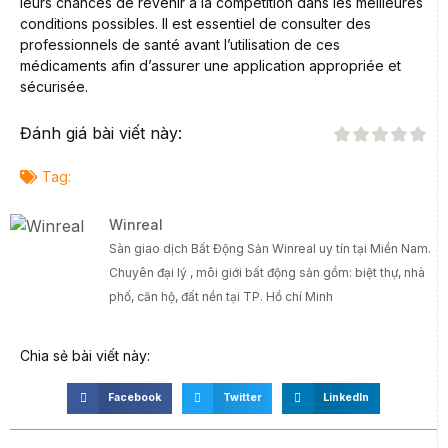
leurs chances de revenir à la compétition dans les meilleures
conditions possibles. Il est essentiel de consulter des
professionnels de santé avant l’utilisation de ces
médicaments afin d’assurer une application appropriée et
sécurisée.
Đánh giá bài viết này:
Tag:
Winreal
Sàn giao dịch Bất Động Sản Winreal uy tín tại Miền Nam.
Chuyên đại lý , môi giới bất động sản gồm: biệt thự, nhà
phố, căn hộ, đất nền tại TP. Hồ chí Minh
Chia sẻ bài viết này:
Facebook
Twitter
LinkedIn