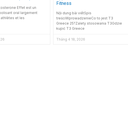
Fitness
osterone Effet est un
olisant oral largement
Nội dung bài viếtSpis
s athlètes et les
treściWprowadzenieCo to jest T3
Greece 25?Zalety stosowania T3Gdzie
kupić T3 Greece
026
Tháng 4 18, 2026