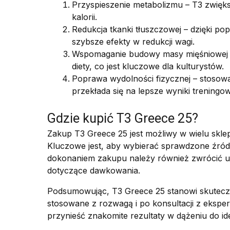
Przyspieszenie metabolizmu – T3 zwięk
kalorii.
Redukcja tkanki tłuszczowej – dzięki p
szybsze efekty w redukcji wagi.
Wspomaganie budowy masy mięśniowej 
diety, co jest kluczowe dla kulturystów.
Poprawa wydolności fizycznej – stosowa
przekłada się na lepsze wyniki treningo
Gdzie kupić T3 Greece 25?
Zakup T3 Greece 25 jest możliwy w wielu skle
Kluczowe jest, aby wybierać sprawdzone źródła
dokonaniem zakupu należy również zwrócić u
dotyczące dawkowania.
Podsumowując, T3 Greece 25 stanowi skutecz
stosowane z rozwagą i po konsultacji z eks
przynieść znakomite rezultaty w dążeniu do ide