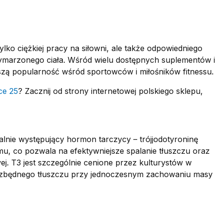
ylko ciężkiej pracy na siłowni, ale także odpowiedniego
wymarzonego ciała. Wśród wielu dostępnych suplementów i
szą popularność wśród sportowców i miłośników fitnessu.
ce 25
? Zacznij od strony internetowej polskiego sklepu,
alnie występujący hormon tarczycy – trójjodotyroninę
zmu, co pozwala na efektywniejsze spalanie tłuszczu oraz
 T3 jest szczególnie cenione przez kulturystów w
nie zbędnego tłuszczu przy jednoczesnym zachowaniu masy