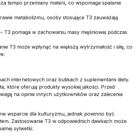
sza tempo przemiany materii, co wspomaga spalanie
oprawie metabolizmu, osoby stosujące T3 zauważają
– T3 pomaga w zachowaniu masy mięśniowej podczas
nie T3 może wpłynąć na większą wytrzymałość i siłę, co
we.
pach internetowych oraz butikach z suplementami diety.
, które oferują produkty wysokiej jakości. Przed
wagę na opinie innych użytkowników oraz zalecenia
ne wsparcie dla kulturyzmu, jednak powinno być
pertem. Zastosowanie T3 w odpowiednich dawkach może
alnej sylwetki.