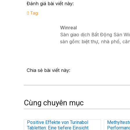
Đánh giá bài viết này:
Tag:
Winreal
Sàn giao dịch Bất Động Sản Winr
sản gồm: biệt thự, nhà phố, căn
Chia sẻ bài viết này:
Cùng chuyên mục
Positive Effekte von Turinabol
Methyltest
Tabletten: Eine tiefere Einsicht
Performanc