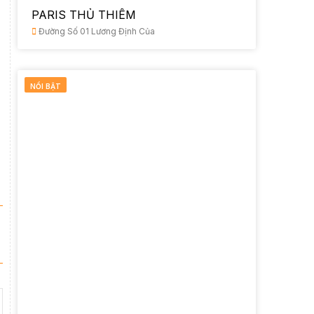
PARIS THỦ THIÊM
Đường Số 01 Lương Định Của
NỔI BẬT