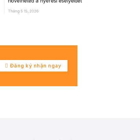
növelheted a nyerési esélyeidet
Tháng 5 15, 2026
Đăng ký nhận ngay