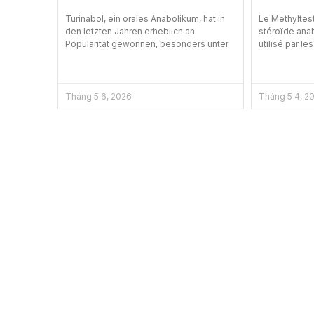
Turinabol, ein orales Anabolikum, hat in
Le Methyltest
den letzten Jahren erheblich an
stéroïde anab
Popularität gewonnen, besonders unter
utilisé par le
Tháng 5 6, 2026
Tháng 5 4, 2