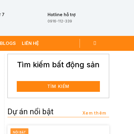
 7
Hotline hỗ trợ
0916-112-339
BLOGS
LIÊN HỆ
Tìm kiếm bất động sản
TÌM KIẾM
Dự án nổi bật
Xem thêm
NỔI BẬT