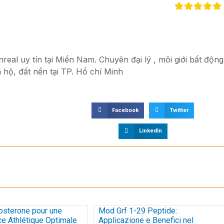
eal uy tín tại Miền Nam. Chuyên đại lý , môi giới bất động
 hộ, đất nền tại TP. Hồ chí Minh
Facebook
Twitter
LinkedIn
osterone pour une
Mod Grf 1-29 Peptide:
e Athlétique Optimale
Applicazione e Benefici nel