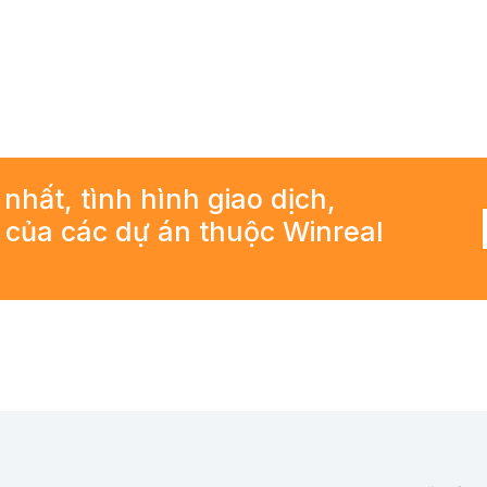
 nhất, tình hình giao dịch,
ả của các dự án thuộc Winreal