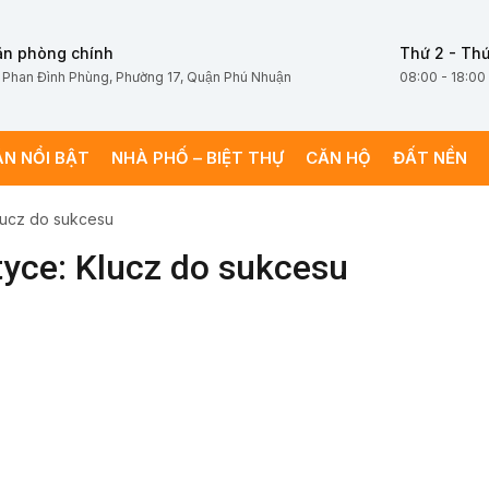
ăn phòng chính
Thứ 2 - Thứ
 Phan Đình Phùng, Phường 17, Quận Phú Nhuận
08:00 - 18:00
ÁN NỔI BẬT
NHÀ PHỐ – BIỆT THỰ
CĂN HỘ
ĐẤT NỀN
lucz do sukcesu
tyce: Klucz do sukcesu