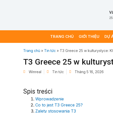
V
25
TRANG CHỦ
GIỚI THIỆU
DỰ 
Trang chủ
»
Tin tức
»
T3 Greece 25 w kulturystyce: K
T3 Greece 25 w kulturys
Winreal
Tin tức
Tháng 5 16, 2026
Spis treści
Wprowadzenie
Co to jest T3 Greece 25?
Zalety stosowania T3