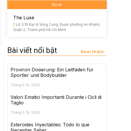
Dự án
The Luxe
Lô 3.16 Đại lộ Vòng Cung, thuộc phường An Khánh,
Quận 2, Thành phố Hồ Chí Minh
Bài viết nổi bật
Xem thêm
Proviron Dosierung: Ein Leitfaden für
Sportler und Bodybuilder
Tháng 5 16, 2026
Valori Ematici Importanti Durante i Cicli di
Taglio
Tháng 5 16, 2026
Esteroides Inyectables: Todo lo que
Necesitas Saber