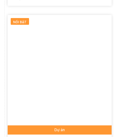
NỔI BẬT
Dự án