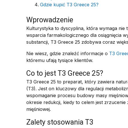
Gdzie kupić T3 Greece 25?
Wprowadzenie
Kulturystyka to dyscyplina, która wymaga nie t
wsparcia farmakologicznego dla osiągnięcia 
substancji, T3 Greece 25 zdobywa coraz więk
Nie wiesz, gdzie znaleźć informacje o
T3 Gree
któremu ufają tysiące klientów.
Co to jest T3 Greece 25?
T3 Greece 25 to preparat, który zawiera natur
(T3). Jest on kluczowy dla regulacji metaboli
wspomaganie procesu budowy masy mięśniowej.
okresie redukcji, kiedy to celem jest zrzuce
mięśniowej.
Zalety stosowania T3