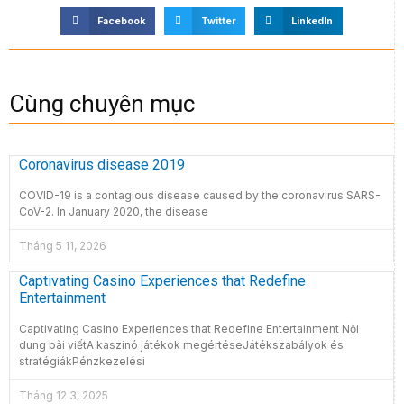
Facebook
Twitter
LinkedIn
Cùng chuyên mục
Coronavirus disease 2019
COVID-19 is a contagious disease caused by the coronavirus SARS-
CoV-2. In January 2020, the disease
Tháng 5 11, 2026
Captivating Casino Experiences that Redefine
Entertainment
Captivating Casino Experiences that Redefine Entertainment Nội
dung bài viếtA kaszinó játékok megértéseJátékszabályok és
stratégiákPénzkezelési
Tháng 12 3, 2025