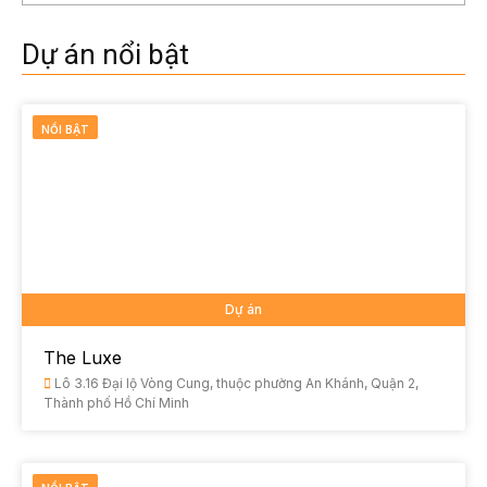
Dự án nổi bật
NỔI BẬT
Dự án
The Luxe
Lô 3.16 Đại lộ Vòng Cung, thuộc phường An Khánh, Quận 2,
Thành phố Hồ Chí Minh