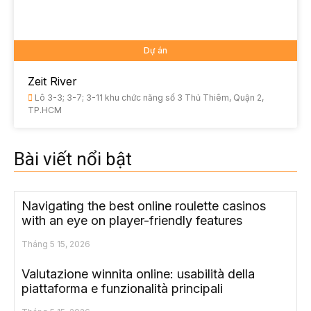
Dự án
Zeit River
Lô 3-3; 3-7; 3-11 khu chức năng số 3 Thủ Thiêm, Quận 2,
TP.HCM
Bài viết nổi bật
Navigating the best online roulette casinos
with an eye on player-friendly features
Tháng 5 15, 2026
Valutazione winnita online: usabilità della
piattaforma e funzionalità principali