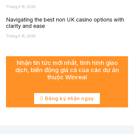
Tháng 5 15, 2026
Navigating the best non UK casino options with
clarity and ease
Tháng 5 15, 2026
Nhận tin tức mới nhất, tình hình giao
dịch, biến động giá cả của các dự án
thuộc Winreal
Đăng ký nhận ngay