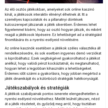
Az élő osztós játékokban, amelyeket sok online kaszinó
kínál, a játékosok interaktív élményt élhetnek át. Itt a
személyes kapcsolatok és a pillanatnyi döntések
kulcsszerepet játszanak a játék sikerében. Érdemes lehet
figyelemmel kísérni, hogy az osztó hogyan játszik, és miként
reagál a játékosok lépéseire. Ez lehetőséget ad a stratégiáid
finomítására és a nyerési esélyeid növelésére.
Az online kaszinók esetében a játékok széles választéka áll
rendelkezésedre, és sok esetben ingyenes demó verziókat
is kipróbálhatsz. Ezek segítségével gyakorolhatod a játékot
anélkül, hogy valódi pénzt kockáztatnál, és megtanulhatod,
hogyan lehet a legjobban kihasználni a lehetőségeket.
Érdemes időt szánni a gyakorlásra, hogy jobban megértsd a
játék dinamikáját és a különböző stratégiák hatékonyságát.
Játékszabályok és stratégiák
A játékok szabályainak pontos ismerete elengedhetetlen a
nyerési esélyeid növeléséhez. Mielőtt leülnél játszani, nézd
át a játék részleteit, és győződj meg arról, hogy tisztában