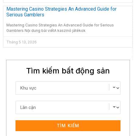
Mastering Casino Strategies An Advanced Guide for
Serious Gamblers
Mastering Casino Strategies An Advanced Guide for Serious
Gamblers Nội dung bài viếtA kaszinó játékok
Tháng 5 13, 2026
Tìm kiếm bất động sản
TÌM KIẾM