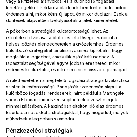
vagy a kifizetési arányokkal és a különböző fogadási
lehetőségekkel. Például a blackjack-ben fontos tudni, mikor
érdemes állni, mikor kérni új lapot, és mikor duplázni. Ezek a
döntések alapvetően befolyásolják a játék kimenetelét.
A pókerben a stratégiád kulcsfontosságú lehet. Az
ellenfeleid olvasása, a blöffölés lehetősége, valamint a
helyes időzítés elengedhetetlen a győzelemhez. Érdemes
különböző stratégiákat tanulmányozni és kipróbálni, hogy
megtaláld a legjobbat, amely illik a játékstílusodhoz. A
tapasztalat segítségével egyre jobban érezheted, mikor
érdemes kockáztatni, és mikor érdemes visszafogni magad.
A rulett esetében a megfelelő fogadási stratégia kiválasztása
szintén kulcsfontosságú. Bár a játék szerencsén alapul, a
különböző fogadási rendszerek, mint például a Martingale
vagy a Fibonacci módszer, segíthetnek a veszteségek
minimalizálásában. A kaszinóban eltöltött idő alatt érdemes
kísérletezni ezekkel a stratégiákkal, hogy megértsd, melyek
működnek a legjobban számodra.
Pénzkezelési stratégiák