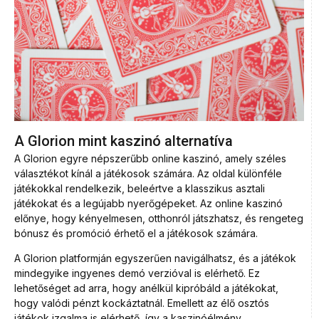
A Glorion mint kaszinó alternatíva
A Glorion egyre népszerűbb online kaszinó, amely széles
választékot kínál a játékosok számára. Az oldal különféle
játékokkal rendelkezik, beleértve a klasszikus asztali
játékokat és a legújabb nyerőgépeket. Az online kaszinó
előnye, hogy kényelmesen, otthonról játszhatsz, és rengeteg
bónusz és promóció érhető el a játékosok számára.
A Glorion platformján egyszerűen navigálhatsz, és a játékok
mindegyike ingyenes demó verzióval is elérhető. Ez
lehetőséget ad arra, hogy anélkül kipróbáld a játékokat,
hogy valódi pénzt kockáztatnál. Emellett az élő osztós
játékok izgalma is elérhető, így a kaszinóélmény