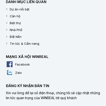
DANH MỤC LIÊN QUAN
Dự án nổi bật
Căn hộ
Biệt thự
Nhà Phố
Đất Nền
Tin tức & Cẩm nang
MẠNG XÃ HỘI WINREAL
Facebook
Zalo
ĐĂNG KÝ NHẬN BẢN TIN
Xin vui lòng để lại số điện thoại, chúng tôi sẽ cập nhật những
tin tức quan trọng của WINREAL tới quý khách