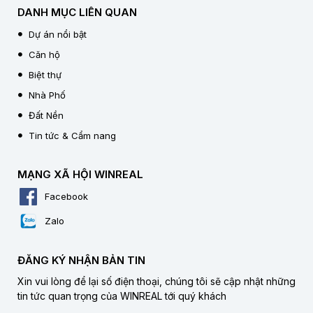
DANH MỤC LIÊN QUAN
Dự án nổi bật
Căn hộ
Biệt thự
Nhà Phố
Đất Nền
Tin tức & Cẩm nang
MẠNG XÃ HỘI WINREAL
Facebook
Zalo
ĐĂNG KÝ NHẬN BẢN TIN
Xin vui lòng để lại số điện thoại, chúng tôi sẽ cập nhật những
tin tức quan trọng của WINREAL tới quý khách