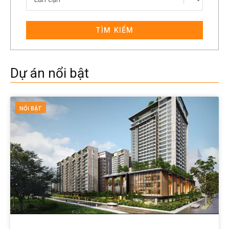
TÌM KIẾM
Dự án nổi bật
NỔI BẬT