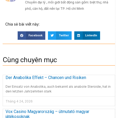
Chuyên đại lý , môi giới bất động sản gồm: biệt thự, nhà
phố, căn hộ, đất nền tại TP. Hồ chí Minh
Chia sẻ bài viết này:
Facebook
Twitter
LinkedIn
Cùng chuyên mục
Der Anabolika Effekt – Chancen und Risiken
Der Einsatz von Anabolika, auch bekannt als anabole Steroide, hat in
den letzten Jahrzehnten stark
Tháng 4 24, 2026
Vox Casino Magyarország – útmutató magyar
játékosoknak