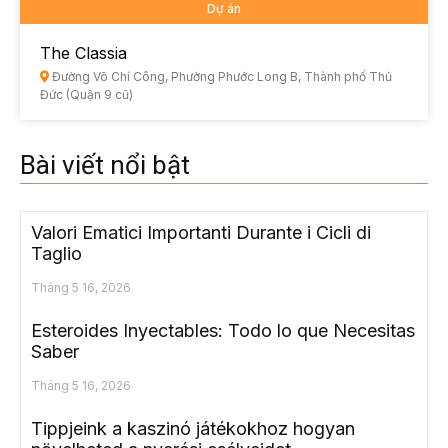
Dự án
The Classia
Đường Võ Chí Công, Phường Phước Long B, Thành phố Thủ
Đức (Quận 9 cũ)
Bài viết nổi bật
Valori Ematici Importanti Durante i Cicli di
Taglio
Tháng 5 16, 2026
Esteroides Inyectables: Todo lo que Necesitas
Saber
Tháng 5 16, 2026
Tippjeink a kaszinó játékokhoz hogyan