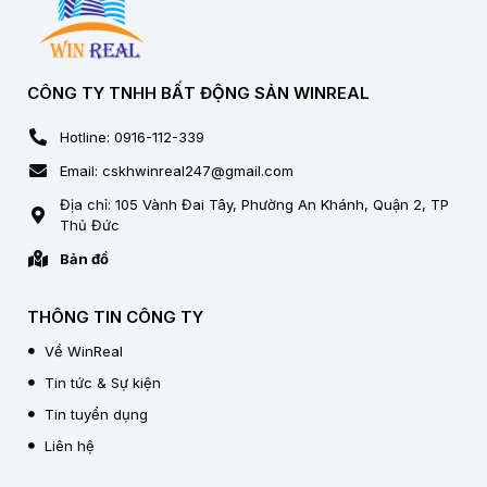
CÔNG TY TNHH BẤT ĐỘNG SẢN WINREAL
Hotline: 0916-112-339
Email: cskhwinreal247@gmail.com
Địa chỉ: 105 Vành Đai Tây, Phường An Khánh, Quận 2, TP
Thủ Đức
Bản đồ
THÔNG TIN CÔNG TY
Về WinReal
Tin tức & Sự kiện
Tin tuyển dụng
Liên hệ