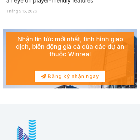
an eye on player-friendly features
Tháng 5 15, 2026
Nhận tin tức mới nhất, tình hình giao
dịch, biến động giá cả của các dự án
thuộc Winreal
Đăng ký nhận ngay