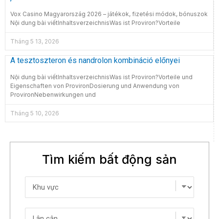
Vox Casino Magyarország 2026 – játékok, fizetési módok, bónuszok
Nội dung bài viếtInhaltsverzeichnisWas ist Proviron?Vorteile
Tháng 5 13, 2026
A tesztoszteron és nandrolon kombináció előnyei
Nội dung bài viếtInhaltsverzeichnisWas ist Proviron?Vorteile und
Eigenschaften von ProvironDosierung und Anwendung von
ProvironNebenwirkungen und
Tháng 5 10, 2026
Tìm kiếm bất động sản