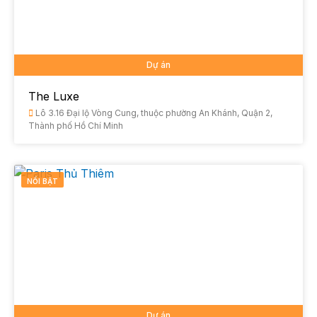
Dự án
The Luxe
Lô 3.16 Đại lộ Vòng Cung, thuộc phường An Khánh, Quận 2,
Thành phố Hồ Chí Minh
NỔI BẬT
Dự án