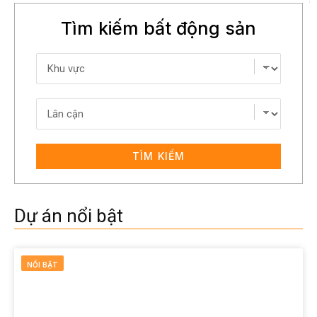
Tìm kiếm bất động sản
TÌM KIẾM
Dự án nổi bật
NỔI BẬT