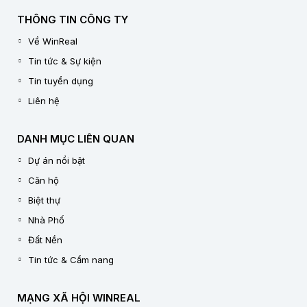
THÔNG TIN CÔNG TY
Về WinReal
Tin tức & Sự kiện
Tin tuyển dụng
Liên hệ
DANH MỤC LIÊN QUAN
Dự án nổi bật
Căn hộ
Biệt thự
Nhà Phố
Đất Nền
Tin tức & Cẩm nang
MẠNG XÃ HỘI WINREAL