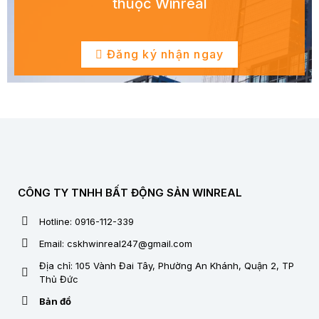
thuộc Winreal
Đăng ký nhận ngay
CÔNG TY TNHH BẤT ĐỘNG SẢN WINREAL
Hotline: 0916-112-339
Email: cskhwinreal247@gmail.com
Địa chỉ: 105 Vành Đai Tây, Phường An Khánh, Quận 2, TP
Thủ Đức
Bản đồ