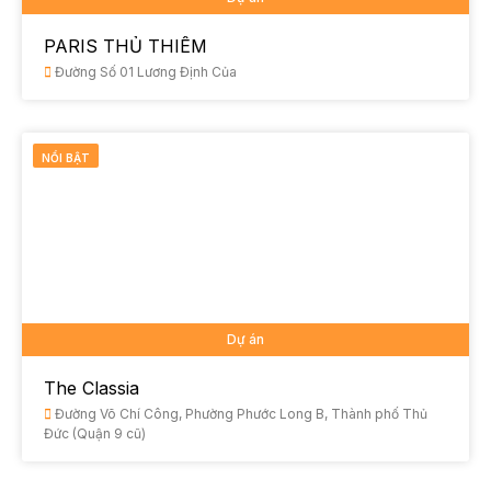
PARIS THỦ THIÊM
Đường Số 01 Lương Định Của
NỔI BẬT
Dự án
The Classia
Đường Võ Chí Công, Phường Phước Long B, Thành phố Thủ
Đức (Quận 9 cũ)