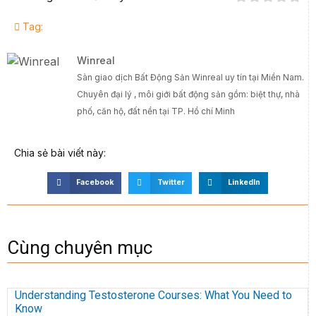
Tag:
Winreal
Sàn giao dịch Bất Động Sản Winreal uy tín tại Miền Nam.
Chuyên đại lý , môi giới bất động sản gồm: biệt thự, nhà
phố, căn hộ, đất nền tại TP. Hồ chí Minh
Chia sẻ bài viết này:
Facebook
Twitter
LinkedIn
Cùng chuyên mục
Understanding Testosterone Courses: What You Need to
Know