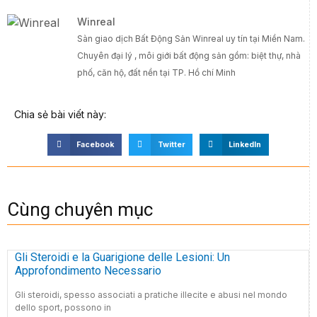
Winreal
Sàn giao dịch Bất Động Sản Winreal uy tín tại Miền Nam.
Chuyên đại lý , môi giới bất động sản gồm: biệt thự, nhà
phố, căn hộ, đất nền tại TP. Hồ chí Minh
Chia sẻ bài viết này:
Facebook
Twitter
LinkedIn
Cùng chuyên mục
Gli Steroidi e la Guarigione delle Lesioni: Un
Approfondimento Necessario
Gli steroidi, spesso associati a pratiche illecite e abusi nel mondo
dello sport, possono in