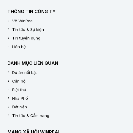
THÔNG TIN CÔNG TY
Về WinReal
Tin tức & Sự kiện
Tin tuyển dụng
Liên hệ
DANH MỤC LIÊN QUAN
Dự án nổi bật
Căn hộ
Biệt thự
Nhà Phố
Đất Nền
Tin tức & Cẩm nang
MẠNG XÃ HỘI WINREAL