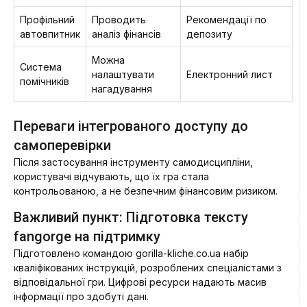
Профільний
Проводить
Рекомендації по
автовпитник
аналіз фінансів
депозиту
Можна
Система
налаштувати
Електронний лист
помічників
нагадування
Переваги інтегрованого доступу до
самоперевірки
Після застосування інструменту самодисципліни,
користувачі відчувають, що їх гра стала
контрольованою, а не безпечним фінансовим ризиком.
Важливий пункт: Підготовка тексту
fangorge на підтримку
Підготовлено командою gorilla-kliche.co.ua набір
кваліфікованих інструкцій, розроблених спеціалістами з
відповідальної гри. Цифрові ресурси надають масив
інформації про здобуті дані.