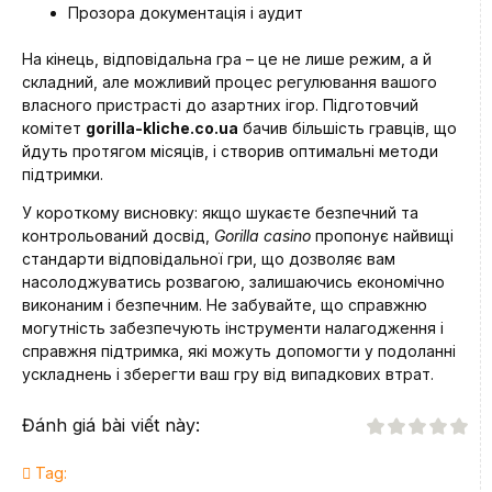
Прозора документація і аудит
На кінець, відповідальна гра – це не лише режим, а й
складний, але можливий процес регулювання вашого
власного пристрасті до азартних ігор. Підготовчий
комітет
gorilla-kliche.co.ua
бачив більшість гравців, що
йдуть протягом місяців, і створив оптимальні методи
підтримки.
У короткому висновку: якщо шукаєте безпечний та
контрольований досвід,
Gorilla casino
пропонує найвищі
стандарти відповідальної гри, що дозволяє вам
насолоджуватись розвагою, залишаючись економічно
виконаним і безпечним. Не забувайте, що справжню
могутність забезпечують інструменти налагодження і
справжня підтримка, які можуть допомогти у подоланні
ускладнень і зберегти ваш гру від випадкових втрат.
Đánh giá bài viết này:
Tag: