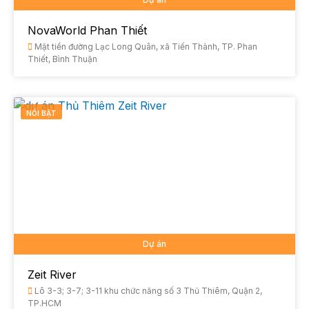
NovaWorld Phan Thiết
Mặt tiền đường Lạc Long Quân, xã Tiến Thành, TP. Phan
Thiết, Bình Thuận
NỔI BẬT
Dự án
Zeit River
Lô 3-3; 3-7; 3-11 khu chức năng số 3 Thủ Thiêm, Quận 2,
TP.HCM