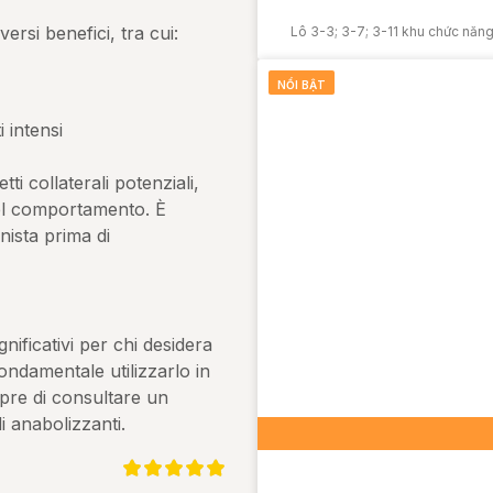
rsi benefici, tra cui:
Lô 3-3; 3-7; 3-11 khu chức nă
NỔI BẬT
 intensi
ti collaterali potenziali,
nel comportamento. È
nista prima di
nificativi per chi desidera
fondamentale utilizzarlo in
pre di consultare un
di anabolizzanti.