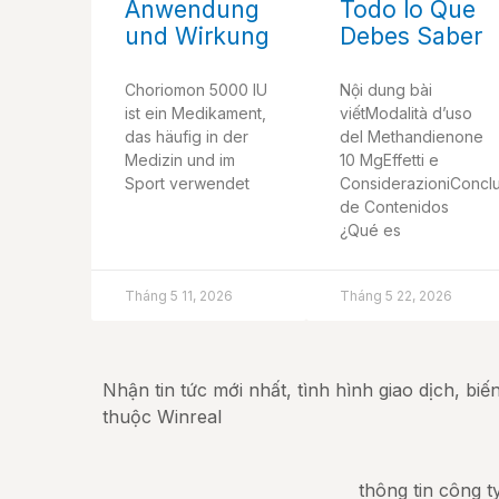
Anwendung
Todo lo Que
und Wirkung
Debes Saber
Choriomon 5000 IU
Nội dung bài
ist ein Medikament,
viếtModalità d’uso
das häufig in der
del Methandienone
Medizin und im
10 MgEffetti e
Sport verwendet
ConsiderazioniConclu
de Contenidos
¿Qué es
Tháng 5 11, 2026
Tháng 5 22, 2026
Nhận tin tức mới nhất, tình hình giao dịch, bi
thuộc Winreal
thông tin công t