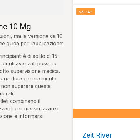
NỔI BẬT
one 10 Mg
zioni, ma la versione da 10
e guida per l’applicazione:
ncipianti è di solito di 15-
li utenti avanzati possono
otto supervisione medica.
none dura generalmente
le non superare questa
derati.
tleti combinano il
zzanti per massimizzare i
enzione e informarsi
Zeit River