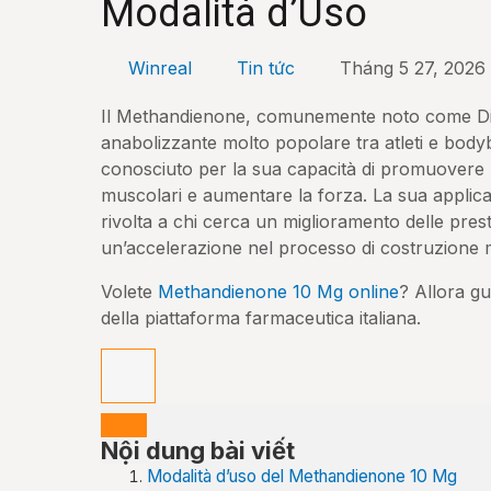
Modalità d’Uso
Winreal
Tin tức
Tháng 5 27, 2026
Il Methandienone, comunemente noto come Dia
anabolizzante molto popolare tra atleti e bod
conosciuto per la sua capacità di promuovere
muscolari e aumentare la forza. La sua applic
rivolta a chi cerca un miglioramento delle prest
un’accelerazione nel processo di costruzione 
Volete
Methandienone 10 Mg online
? Allora gu
della piattaforma farmaceutica italiana.
Nội dung bài viết
Modalità d’uso del Methandienone 10 Mg