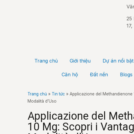
Vă
25 
17,
Trang chủ
Giới thiệu
Dự án nổi bật
Căn hộ
Đất nền
Blogs
Trang chủ
»
Tin tức
»
Applicazione del Methandienone 1
Modalità d’Uso
Applicazione del Met
10 Mg: Scopri i Vantag