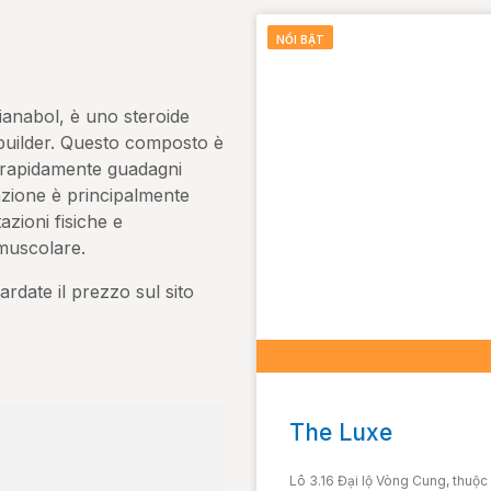
NỔI BẬT
nabol, è uno steroide
ybuilder. Questo composto è
 rapidamente guadagni
azione è principalmente
azioni fisiche e
muscolare.
ardate il prezzo sul sito
The Luxe
Lô 3.16 Đại lộ Vòng Cung, thuộ