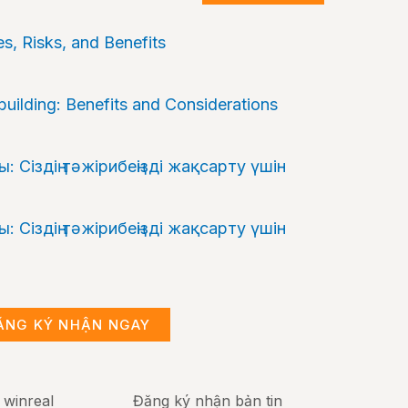
es, Risks, and Benefits
ilding: Benefits and Considerations
 Сіздің тәжірибеңізді жақсарту үшін
 Сіздің тәжірибеңізді жақсарту үшін
ĂNG KÝ NHẬN NGAY
 winreal
Đăng ký nhận bản tin