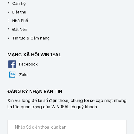
Căn hộ
Biệt thự
Nhà Phố
Đất Nền
Tin tức & Cẩm nang
MẠNG XÃ HỘI WINREAL
Facebook
Zalo
ĐĂNG KÝ NHẬN BẢN TIN
Xin vui lòng để lại số điện thoại, chúng tôi sẽ cập nhật những
tin tức quan trọng của WINREAL tới quý khách