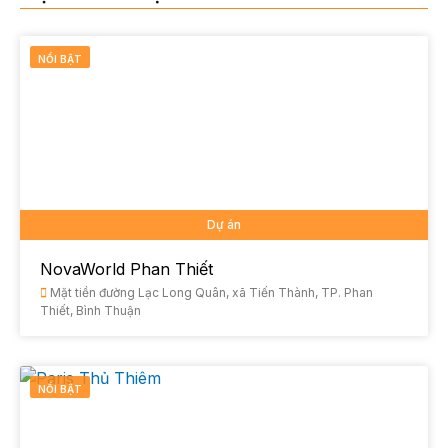
NỔI BẬT
Dự án
NovaWorld Phan Thiết
Mặt tiền đường Lạc Long Quân, xã Tiến Thành, TP. Phan
Thiết, Bình Thuận
NỔI BẬT