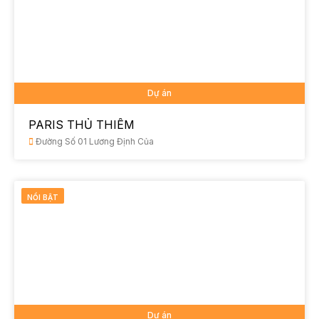
Dự án
PARIS THỦ THIÊM
Đường Số 01 Lương Định Của
NỔI BẬT
Dự án