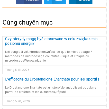
Cùng chuyên mục
Czy sterydy mogą być stosowane w celu zwiększenia
poziomu energii?
Nội dung bài viếtIntroductionQu’est-ce que le microdosage ?
méthodes de microdosage courantesRisque et Éthique du
microdosageWprowadzenie
Tháng 5 18, 2026
L’efficacité du Drostanolone Enanthate pour les sportifs
Le Drostanolone Enantate est un stéroïde anabolisant populaire
parmi les athlètes et les culturistes, réputé
Tháng 5 20, 2026