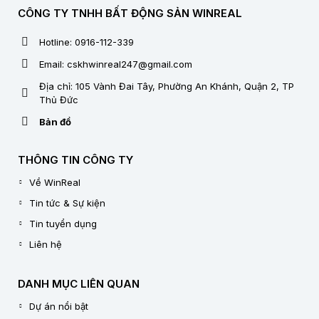
CÔNG TY TNHH BẤT ĐỘNG SẢN WINREAL
Hotline: 0916-112-339
Email: cskhwinreal247@gmail.com
Địa chỉ: 105 Vành Đai Tây, Phường An Khánh, Quận 2, TP
Thủ Đức
Bản đồ
THÔNG TIN CÔNG TY
Về WinReal
Tin tức & Sự kiện
Tin tuyển dụng
Liên hệ
DANH MỤC LIÊN QUAN
Dự án nổi bật