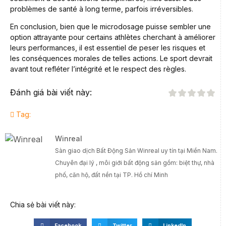
problèmes de santé à long terme, parfois irréversibles.
En conclusion, bien que le microdosage puisse sembler une
option attrayante pour certains athlètes cherchant à améliorer
leurs performances, il est essentiel de peser les risques et
les conséquences morales de telles actions. Le sport devrait
avant tout refléter l’intégrité et le respect des règles.
Đánh giá bài viết này:
Tag:
Winreal
Sàn giao dịch Bất Động Sản Winreal uy tín tại Miền Nam.
Chuyên đại lý , môi giới bất động sản gồm: biệt thự, nhà
phố, căn hộ, đất nền tại TP. Hồ chí Minh
Chia sẻ bài viết này:
Facebook
Twitter
LinkedIn