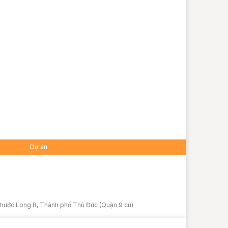
Dự án
hước Long B, Thành phố Thủ Đức (Quận 9 cũ)