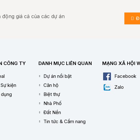
ến động giá cả của các dự án
Đ
N CÔNG TY
DANH MỤC LIÊN QUAN
MẠNG XÃ HỘI 
al
Dự án nổi bật
Facebook
 Sự kiện
Căn hộ
Zalo
n dụng
Biệt thự
Nhà Phố
Đất Nền
Tin tức & Cẩm nang