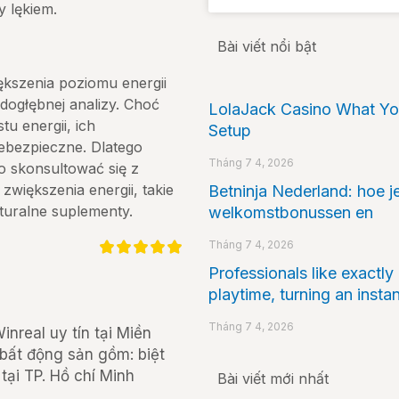
y lękiem.
Bài viết nổi bật
kszenia poziomu energii
dogłębnej analizy. Choć
LolaJack Casino What You
u energii, ich
Setup
ebezpieczne. Dlatego
Tháng 7 4, 2026
o skonsultować się z
większenia energii, takie
Betninja Nederland: hoe je
aturalne suplementy.
welkomstbonussen en
Tháng 7 4, 2026
Professionals like exactly
playtime, turning an insta
Tháng 7 4, 2026
nreal uy tín tại Miền
 bất động sản gồm: biệt
tại TP. Hồ chí Minh
Bài viết mới nhất