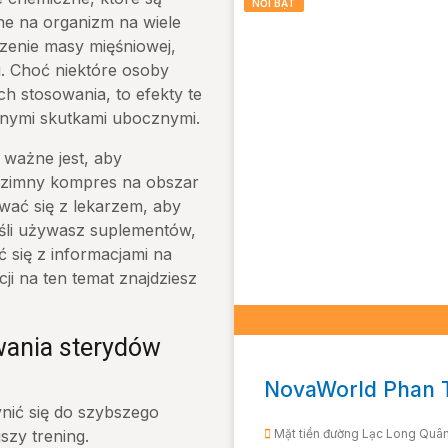
NỔI BẬT
ne na organizm na wiele
zenie masy mięśniowej,
u. Choć niektóre osoby
h stosowania, to efekty te
cznymi skutkami ubocznymi.
 ważne jest, aby
ć zimny kompres na obszar
wać się z lekarzem, aby
śli używasz suplementów,
ć się z informacjami na
ji na ten temat znajdziesz
wania sterydów
NovaWorld Phan T
ić się do szybszego
Mặt tiền đường Lạc Long Quân,
szy trening.