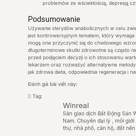
problemów ze wściekłością, depresją cz
Podsumowanie
Używanie sterydów anabolicznych w celu zwię
jest kontrowersyjnym tematem, który wymaga 
mogą one przyczynić się do chwilowego wzrost
długoterminowe skutki zdrowotne są często ni
przed podjęciem decyzji o ich stosowaniu wart
lekarzem oraz rozważyć alternatywne metody z
jak zdrowa dieta, odpowiednia regeneracja i n
Đánh giá bài viết này:
Tag:
Winreal
Sàn giao dịch Bất Động Sản Wi
Nam. Chuyên đại lý , môi giới
thự, nhà phố, căn hộ, đất nền 