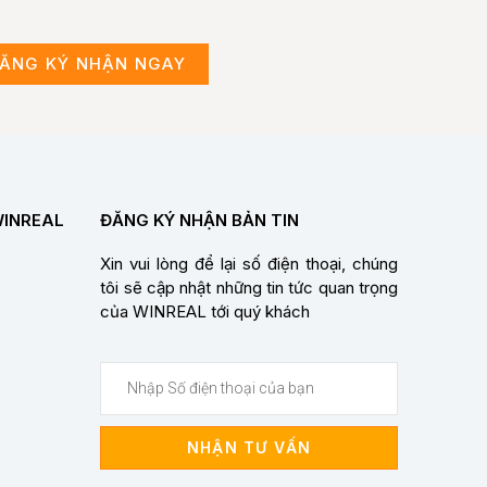
ĂNG KÝ NHẬN NGAY
WINREAL
ĐĂNG KÝ NHẬN BẢN TIN
Xin vui lòng để lại số điện thoại, chúng
tôi sẽ cập nhật những tin tức quan trọng
của WINREAL tới quý khách
NHẬN TƯ VẤN