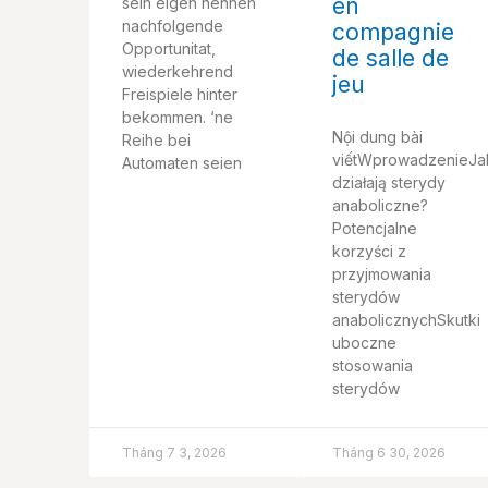
en
sein eigen nennen
nachfolgende
compagnie
Opportunitat,
de salle de
wiederkehrend
jeu
Freispiele hinter
bekommen. ‘ne
Nội dung bài
Reihe bei
viếtWprowadzenieJa
Automaten seien
działają sterydy
anaboliczne?
Potencjalne
korzyści z
przyjmowania
sterydów
anabolicznychSkutki
uboczne
stosowania
sterydów
Tháng 7 3, 2026
Tháng 6 30, 2026