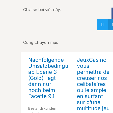
Chia sẻ bài viết này:
Cùng chuyên mục
Nachfolgende
JeuxCasino
Umsatzbedingungen
vous
ab Ebene 3
permettra de
(Gold) liegt
creuser nos
dann nur
celibataires
noch beim
ou le ample
Facette 9.1
en surfant
sur d’une
multitude jeu
Bestandskunden