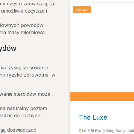
y często zauważają, że
 umożliwia częstsze i
NỔI BẬT
głównych powodów
nia masy mięśniowej.
rydów
korzyści, stosowanie
żne ryzyko zdrowotne, w
wanie steroidów może
na naturalny poziom
adzić do różnych
The Luxe
gą doświadczać
Lô 3.16 Đại lộ Vòng Cung, thu