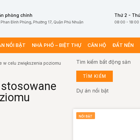
ăn phòng chính
Thứ 2 - Thứ
 Phan Đình Phùng, Phường 17, Quận Phú Nhuận
08:00 - 18:00
ÁN NỔI BẬT
NHÀ PHỐ – BIỆT THỰ
CĂN HỘ
ĐẤT NỀN
Tìm kiếm bất động sản
e w celu zwiększenia poziomu
TÌM KIẾM
ć stosowane
Dự án nổi bật
oziomu
NỔI BẬT