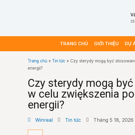
V
25
TRANG CHỦ
GIỚI THIỆU
DỰ 
Trang chủ
»
Tin tức
»
Czy sterydy mogą być stosowan
energii?
Czy sterydy mogą by
w celu zwiększenia p
energii?
Winreal
Tin tức
Tháng 5 18, 2026