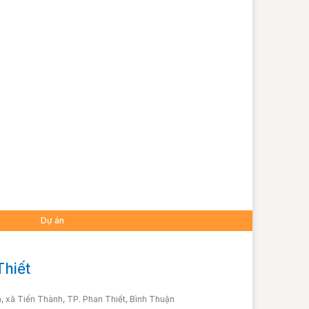
Dự án
hiết
 xã Tiến Thành, TP. Phan Thiết, Bình Thuận