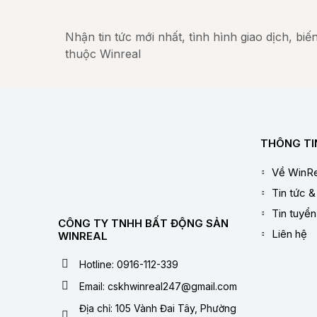
Nhận tin tức mới nhất, tình hình giao dịch, bi
thuộc Winreal
THÔNG TI
Về WinRe
Tin tức &
Tin tuyể
CÔNG TY TNHH BẤT ĐỘNG SẢN
Liên hệ
WINREAL
Hotline: 0916-112-339
Email: cskhwinreal247@gmail.com
Địa chỉ: 105 Vành Đai Tây, Phường