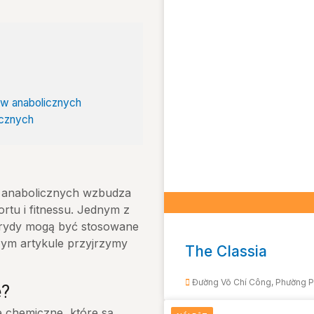
ów anabolicznych
icznych
w anabolicznych wzbudza
rtu i fitnessu. Jednym z
sterydy mogą być stosowane
szym artykule przyjrzymy
The Classia
Đường Võ Chí Công, Phường P
e?
e chemiczne, które są