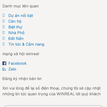
Danh mục liên quan
Dự án nổi bật
Căn hộ
Biệt thự
Nhà Phố
Đất Nền
Tin tức & Cẩm nang
mạng xã hội winreal
Facebook
Zalo
Đăng ký nhận bản tin
Xin vui lòng để lại số điện thoại, chúng tôi sẽ cập nhật
những tin tức quan trọng của WINREAL tới quý khách