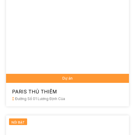
Dự án
PARIS THỦ THIÊM
Đường Số 01 Lương Định Của
NỔI BẬT