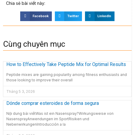
Chia sẻ bài viết này:
Facebook
Twitter
LinkedIn
Cùng chuyên mục
How to Effectively Take Peptide Mix for Optimal Results
Peptide mixes are gaining popularity among fitness enthusiasts and
those looking to improve their overall
Tháng 5 3, 2026
Dónde comprar esteroides de forma segura
Nội dung bài viếtWas ist ein Nasenspray?Wirkungsweise von
NasensprayAnwendungen im SportRisiken und
NebenwirkungenIntroducción a la