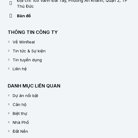
Địa chỉ: 105 Vành Đai Tây, Phường An Khánh, Quận 2, TP
Thủ Đức
Bản đồ
THÔNG TIN CÔNG TY
Về WinReal
Tin tức & Sự kiện
Tin tuyển dụng
Liên hệ
DANH MỤC LIÊN QUAN
Dự án nổi bật
Căn hộ
Biệt thự
Nhà Phố
Đất Nền