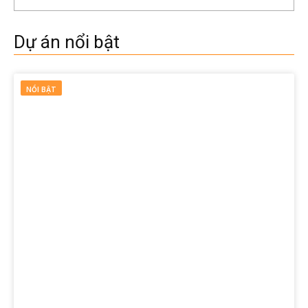
Dự án nổi bật
NỔI BẬT