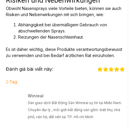
Risiken und Nebenwirkungen
Obwohl Nasensprays viele Vorteile bieten, können sie auch
Risiken und Nebenwirkungen mit sich bringen, wie:
Abhängigkeit bei übermäßigem Gebrauch von
abschwellenden Sprays.
Reizungen der Nasenschleimhaut.
Es ist daher wichtig, diese Produkte verantwortungsbewusst
zu verwenden und bei Bedarf ärztlichen Rat einzuholen.
Đánh giá bài viết này:
Tag:
Winreal
Sàn giao dịch Bất Động Sản Winreal uy tín tại Miền Nam.
Chuyên đại lý , môi giới bất động sản gồm: biệt thự, nhà
phố, căn hộ, đất nền tại TP. Hồ chí Minh