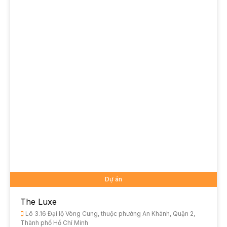
Dự án
The Luxe
Lô 3.16 Đại lộ Vòng Cung, thuộc phường An Khánh, Quận 2,
Thành phố Hồ Chí Minh