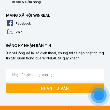
Tin tức & Cẩm nang
MẠNG XÃ HỘI WINREAL
Facebook
Zalo
ĐĂNG KÝ NHẬN BẢN TIN
Xin vui lòng để lại số điện thoại, chúng tôi sẽ cập nhật những
tin tức quan trọng của WINREAL tới quý khách
NHẬN TƯ VẤN