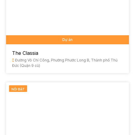
Dự án
The Classia
Đường Võ Chí Công, Phường Phước Long B, Thành phố Thủ
Đức (Quận 9 cũ)
NỔI BẬT