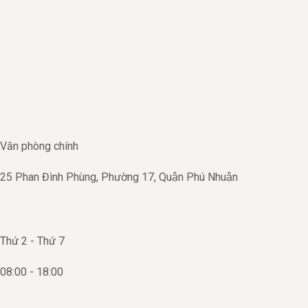
Skip
to
content
Văn phòng chính
25 Phan Đình Phùng, Phường 17, Quận Phú Nhuận
Thứ 2 - Thứ 7
08:00 - 18:00