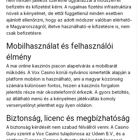
nem minden játékos szeretne ugyanazzal a módszerrel
befizetni és kifizetést kérni. A rugalmas fizetési infrastruktúra
növeli a kényelmet, de ettől függetlenül minden esetben
ajánlott ellenőrizni, hogy az adott módszer valóban elérhető-
e Magyarországról, illetve használható-e kifizetésre is, nem
csak befizetésre.
Mobilhasználat és felhasználói
élmény
A mai online kaszinós piacon alapelvárás a mobilbarát
működés. A Vox Casino körüli nyilvános ismertetők alapján a
platform mobilon is használható, ami a magyar közönség
számára különösen fontos, hiszen a kaszinós forgalom
jelentős része már okostelefonról érkezik. A gyors betöltés,
az átlátható menü és a kényelmes játékváltás komoly
versenyelőnyt jelenthet egy ilyen oldalon.
Biztonság, licenc és megbízhatóság
A biztonság kérdését nem szabad félvállról venni. A Casino
Guru szerint a Vox Casino tulajdonosa az Udwin B.V., és a