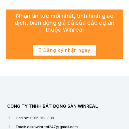
Nhận tin tức mới nhất, tình hình giao
dịch, biến động giá cả của các dự án
thuộc Winreal
Đăng ký nhận ngay
CÔNG TY TNHH BẤT ĐỘNG SẢN WINREAL
Hotline: 0916-112-339
Email: cskhwinreal247@gmail.com