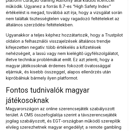
platform Curaçao Gaming Authority által kiadott licenccel
működik. Ugyanez a forrás 8.7-es “High Safety Index”
értékelést is megad, továbbá azt írja, hogy a vizsgálat során
nem találtak tisztességtelen vagy ragadozó feltételeket az
általános szerződési feltételekben.
Ugyanakkor a teljes képhez hozzátartozik, hogy a Trustpilot
oldalon a felhasználói visszajelzések általános trendje
kifejezetten negatív: több értékelés a kifizetések
nehézségeit, a lassú vagy nem kielégítő ügyfélszolgálatot,
illetve technikai problémákat említ. Ez azt jelenti, hogy a
magyar játékosoknak érdemes fokozott óvatossággal
eljárniuk, és kisebb összeggel, alapos ellenőrzés után
kipróbálniuk bármely ilyen platformot.
Fontos tudnivalók magyar
játékosoknak
Magyarországon az online szerencsejáték szabályozott
terület. A CMS összefoglalója szerint a távszerencsejáték
jogilag szabályozott, és EGT-országban működő szereplők
elvileg szerezhetnek magyar engedélyt; a remote gambling