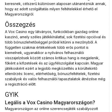
keresnek, célszerű különösen alaposan utánanézniük annak,
hogy az adott szolgáltatás milyen feltételekkel érhető el
Magyarországról.
Összegzés
A Vox Casino egy látványos, funkciókban gazdag online
kaszinó, amely széles játékkínálattal, sok fizetési opcióval és
több bónuszlehetőséggel próbál kitűnni a mezőnyből. A
független szakmai értékelések több erős pontot is
kiemelnek, ugyanakkor a nyilvános felhasználói
visszajelzések között számos kritikus hang is megjelenik,
főként a kifizetések és az ügyfélszolgálat kapcsán. Magyar
játékosként ezért a legjobb megközelítés a körültekintő
ellenőrzés: licenc, elérhetőség, bónuszfeltételek, fizetési
szabályok és valós felhasználói tapasztalatok átnézése még
a regisztráció előtt.
GYIK
Legális a Vox Casino Magyarországon?
Magyarországon az online szerencsejáték szabályozott