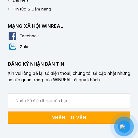
Tin tức & Cẩm nang
MẠNG XÃ HỘI WINREAL
Facebook
Zalo
ĐĂNG KÝ NHẬN BẢN TIN
Xin vui lòng để lại số điện thoại, chúng tôi sẽ cập nhật những
tin tức quan trọng của WINREAL tới quý khách
NHẬN TƯ VẤN