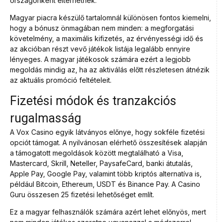
országonként eltérhetnek.
Magyar piacra készülő tartalomnál különösen fontos kiemelni,
hogy a bónusz önmagában nem minden: a megforgatási
követelmény, a maximális kifizetés, az érvényességi idő és
az akcióban részt vevő játékok listája legalább ennyire
lényeges. A magyar játékosok számára ezért a legjobb
megoldás mindig az, ha az aktiválás előtt részletesen átnézik
az aktuális promóció feltételeit.
Fizetési módok és tranzakciós
rugalmasság
A Vox Casino egyik látványos előnye, hogy sokféle fizetési
opciót támogat. A nyilvánosan elérhető összesítések alapján
a támogatott megoldások között megtalálható a Visa,
Mastercard, Skrill, Neteller, PaysafeCard, banki átutalás,
Apple Pay, Google Pay, valamint több kriptós alternatíva is,
például Bitcoin, Ethereum, USDT és Binance Pay. A Casino
Guru összesen 25 fizetési lehetőséget említ.
Ez a magyar felhasználók számára azért lehet előnyös, mert