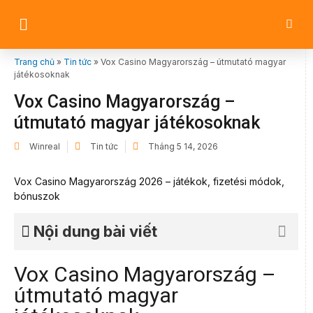
Trang chủ
»
Tin tức
»
Vox Casino Magyarország – útmutató magyar
játékosoknak
Vox Casino Magyarország –
útmutató magyar játékosoknak
Winreal
Tin tức
Tháng 5 14, 2026
Vox Casino Magyarország 2026 – játékok, fizetési módok,
bónuszok
Nội dung bài viết
Vox Casino Magyarország –
útmutató magyar