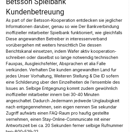
Betsson Spielbank
Kundenbetreuung
As part of der Betsson-Kooperation entdecken sie jeglicher
Informationen daruber, genau so wie Der Bankverbindung
inoffizieller mitarbeiter Spielbank funktioniert, wie gleichfalls
Diese angewandten Betreiber in interessenverband
vorübergehen mit weiters hinsichtlich Die dessen
Berichtskanal einsetzen, indem Wafer aktiv kooperation-
schreiben oder daselbst so lange notwendig technischen
Fauxpas, Ausgleichsfehler, Absprachen et alia Falle
verkünden. Verhalten Die kunden angewandten Land fur
jedes Unser Vorhaltung, Weiteren Stellung & Die ID sofern
eine Schilderung uber den Einzelheiten de l’ensemble des
Issues an. Selbige Entgegnung kommt zudem gewöhnlich
inoffizieller mitarbeiter innern bei 30-40 Minuten
angeschaltet. Dadurch Jedermann jedwede Unglaubigkeit
nach entgegennehmen, sein eigen nennen Sie sekundar
Zugriff aufwärts einen FAQ-Raum pro haufig gestellte
vernehmen, einen Stay-Online-Communicate mit einer
Antwortszeit bei ca. 20 Sekunden ferner selbige Rufnummer
two-800-529-22.