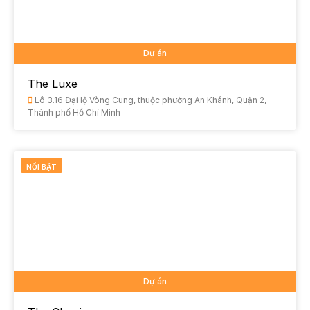
Dự án
The Luxe
Lô 3.16 Đại lộ Vòng Cung, thuộc phường An Khánh, Quận 2,
Thành phố Hồ Chí Minh
NỔI BẬT
Dự án