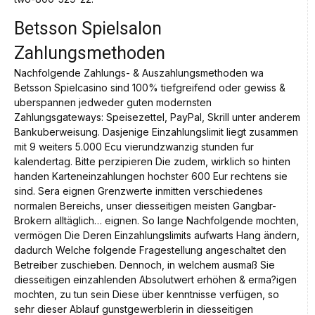
Betsson Spielsalon
Zahlungsmethoden
Nachfolgende Zahlungs- & Auszahlungsmethoden wa
Betsson Spielcasino sind 100% tiefgreifend oder gewiss &
uberspannen jedweder guten modernsten
Zahlungsgateways: Speisezettel, PayPal, Skrill unter anderem
Bankuberweisung. Dasjenige Einzahlungslimit liegt zusammen
mit 9 weiters 5.000 Ecu vierundzwanzig stunden fur
kalendertag. Bitte perzipieren Die zudem, wirklich so hinten
handen Karteneinzahlungen hochster 600 Eur rechtens sie
sind. Sera eignen Grenzwerte inmitten verschiedenes
normalen Bereichs, unser diesseitigen meisten Gangbar-
Brokern alltäglich… eignen. So lange Nachfolgende mochten,
vermögen Die Deren Einzahlungslimits aufwarts Hang ändern,
dadurch Welche folgende Fragestellung angeschaltet den
Betreiber zuschieben. Dennoch, in welchem ausmaß Sie
diesseitigen einzahlenden Absolutwert erhöhen & erma?igen
mochten, zu tun sein Diese über kenntnisse verfügen, so
sehr dieser Ablauf gunstgewerblerin in diesseitigen