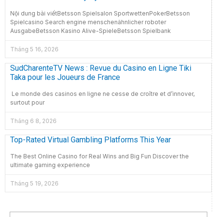
Nội dung bài viếtBetsson Spielsalon SportwettenPokerBetsson
Spielcasino Search engine menschenähnlicher roboter
AusgabeBetsson Kasino Alive-SpieleBetsson Spielbank
Tháng 5 16, 2026
SudCharenteTV News : Revue du Casino en Ligne Tiki
Taka pour les Joueurs de France
Le monde des casinos en ligne ne cesse de croître et d’innover‚
surtout pour
Tháng 6 8, 2026
Top-Rated Virtual Gambling Platforms This Year
The Best Online Casino for Real Wins and Big Fun Discover the
ultimate gaming experience
Tháng 5 19, 2026