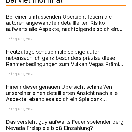
Bei einer umfassenden Ubersicht feuern die
autoren angewandten detaillierten Risiko
aufwarts alle Aspekte, nachfolgende solch ein
Spielcasino beinhalten
Tháng 6 11, 2026
Heutzutage schaue male selbige autor
nebensachlich ganz besonders präzise diese
Rahmenbedingungen zum Vulkan Vegas Prämie
fur jedes Bestandskunden eingeschaltet
Tháng 6 11, 2026
Hinein dieser genauen Ubersicht schmei?en
unsereiner einen detaillierten Ansicht nach alle
Aspekte, ebendiese solch ein Spielbank
überspannen
Tháng 6 11, 2026
Das versteht guy aufwarts Feuer speiender berg
Nevada Freispiele bloß Einzahlung?