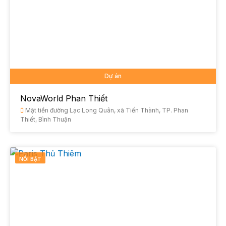
Dự án
NovaWorld Phan Thiết
Mặt tiền đường Lạc Long Quân, xã Tiến Thành, TP. Phan
Thiết, Bình Thuận
NỔI BẬT