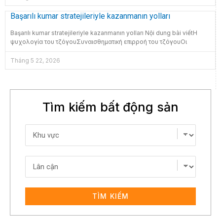
Başarılı kumar stratejileriyle kazanmanın yolları
Başarılı kumar stratejileriyle kazanmanın yolları Nội dung bài viếtΗ
ψυχολογία του τζόγουΣυναισθηματική επιρροή του τζόγουΟι
Tháng 5 22, 2026
Tìm kiếm bất động sản
TÌM KIẾM