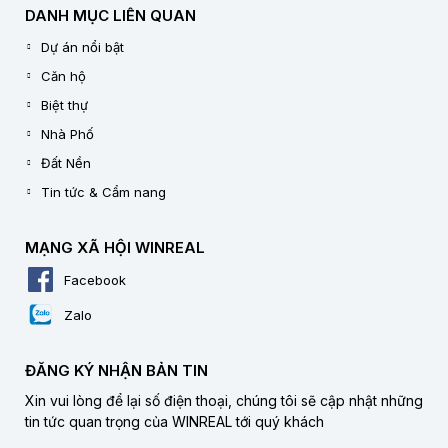
DANH MỤC LIÊN QUAN
Dự án nổi bật
Căn hộ
Biệt thự
Nhà Phố
Đất Nền
Tin tức & Cẩm nang
MẠNG XÃ HỘI WINREAL
Facebook
Zalo
ĐĂNG KÝ NHẬN BẢN TIN
Xin vui lòng để lại số điện thoại, chúng tôi sẽ cập nhật những
tin tức quan trọng của WINREAL tới quý khách