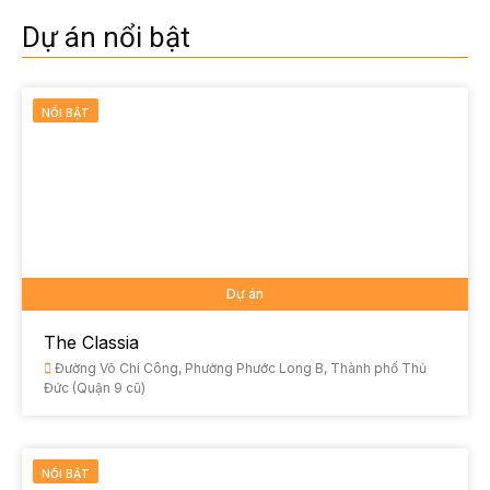
Dự án nổi bật
NỔI BẬT
Dự án
The Classia
Đường Võ Chí Công, Phường Phước Long B, Thành phố Thủ
Đức (Quận 9 cũ)
NỔI BẬT