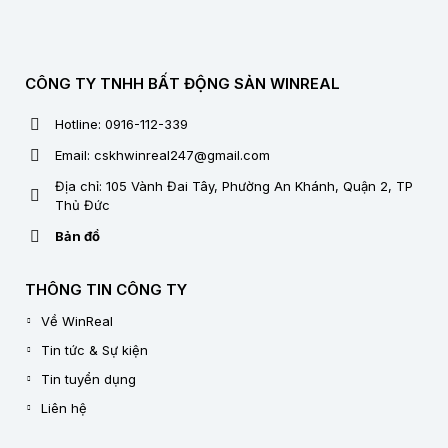
CÔNG TY TNHH BẤT ĐỘNG SẢN WINREAL
Hotline: 0916-112-339
Email: cskhwinreal247@gmail.com
Địa chỉ: 105 Vành Đai Tây, Phường An Khánh, Quận 2, TP
Thủ Đức
Bản đồ
THÔNG TIN CÔNG TY
Về WinReal
Tin tức & Sự kiện
Tin tuyển dụng
Liên hệ