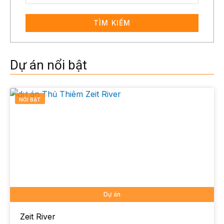
TÌM KIẾM
Dự án nổi bật
NỔI BẬT
Dự án
Zeit River