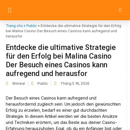
Trang chủ
»
Public
»
Entdecke die ultimative Strategie für den Erfolg
bei Malina Casino Der Besuch eines Casinos kann aufregend und
herausfor
Entdecke die ultimative Strategie
für den Erfolg bei Malina Casino
Der Besuch eines Casinos kann
aufregend und herausfor
Winreal
Public
Tháng 5 18, 2026
Der Besuch eines Casinos kann aufregend und
herausfordernd zugleich sein. Um jedoch den gewünschten
Erfolg zu erzielen, bedarf es einer gut durchdachten
Strategie. In diesem Artikel werden wir die besten Ansätze
und Techniken erörtern, um das Beste aus deiner Casino-
Erfahrung herauszuholen. Egal, ob du ein Anfänger bist oder