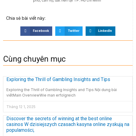
phố, căn hộ, đất nền tại TP. Hồ chí Minh
Chia sẻ bài viết này:
Facebook
Twitter
LinkedIn
Cùng chuyên mục
Exploring the Thrill of Gambling Insights and Tips
Exploring the Thrill of Gambling Insights and Tips Nội dung bài
viếtMain OverviewWie man erfolgreich
Tháng 12 1, 2025
Discover the secrets of winning at the best online
casinos W dzisiejszych czasach kasyna online zyskują na
popularności,