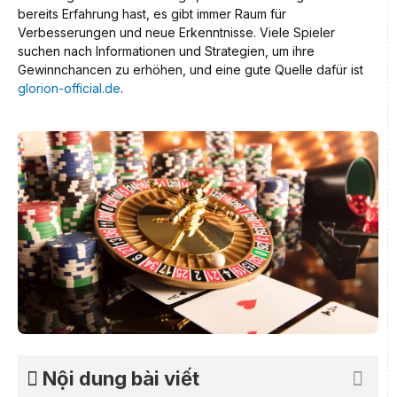
bereits Erfahrung hast, es gibt immer Raum für
Verbesserungen und neue Erkenntnisse. Viele Spieler
suchen nach Informationen und Strategien, um ihre
Gewinnchancen zu erhöhen, und eine gute Quelle dafür ist
glorion-official.de
.
Nội dung bài viết