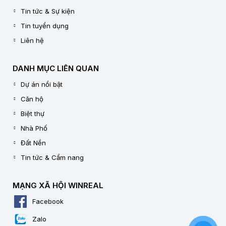
Tin tức & Sự kiện
Tin tuyển dụng
Liên hệ
DANH MỤC LIÊN QUAN
Dự án nổi bật
Căn hộ
Biệt thự
Nhà Phố
Đất Nền
Tin tức & Cẩm nang
MẠNG XÃ HỘI WINREAL
Facebook
Zalo