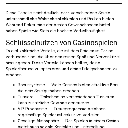
Diese Tabelle zeigt deutlich, dass verschiedene Spiele
unterschiedliche Wahrscheinlichkeiten und Risiken bieten.
Während Poker eine der besten Gewinnchancen bietet,
haben Spiele wie Slots die höchste Verlusthäufigkeit.
Schlüsselnutzen von Casinospielen
Es gibt zahlreiche Vorteile, die mit dem Spielen im Casino
verbunden sind, die über den reinen Spaß und Nervenkitzel
hinausgehen. Diese Vorteile können helfen, deine
Spielerfahrung zu optimieren und deine Erfolgschancen zu
erhöhen.
Bonussysteme — Viele Casinos bieten attraktive Boni,
die dein Spielguthaben erhöhen.
Turniere — Teilnahme an verschiedenen Turnieren
kann zusätzliche Gewinne generieren.
VIP-Programme — Treueprogramme belohnen
regelmäßige Spieler mit exklusive Vorteilen.
Gesellige Atmosphäre — Das Spielen in einem Casino
bietet auch soziale Kontakte und Unterhaltung.