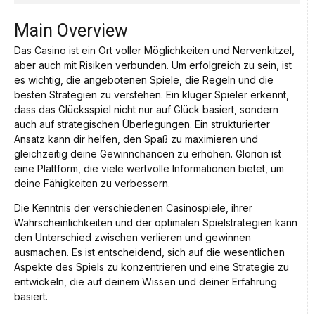
Main Overview
Das Casino ist ein Ort voller Möglichkeiten und Nervenkitzel,
aber auch mit Risiken verbunden. Um erfolgreich zu sein, ist
es wichtig, die angebotenen Spiele, die Regeln und die
besten Strategien zu verstehen. Ein kluger Spieler erkennt,
dass das Glücksspiel nicht nur auf Glück basiert, sondern
auch auf strategischen Überlegungen. Ein strukturierter
Ansatz kann dir helfen, den Spaß zu maximieren und
gleichzeitig deine Gewinnchancen zu erhöhen. Glorion ist
eine Plattform, die viele wertvolle Informationen bietet, um
deine Fähigkeiten zu verbessern.
Die Kenntnis der verschiedenen Casinospiele, ihrer
Wahrscheinlichkeiten und der optimalen Spielstrategien kann
den Unterschied zwischen verlieren und gewinnen
ausmachen. Es ist entscheidend, sich auf die wesentlichen
Aspekte des Spiels zu konzentrieren und eine Strategie zu
entwickeln, die auf deinem Wissen und deiner Erfahrung
basiert.