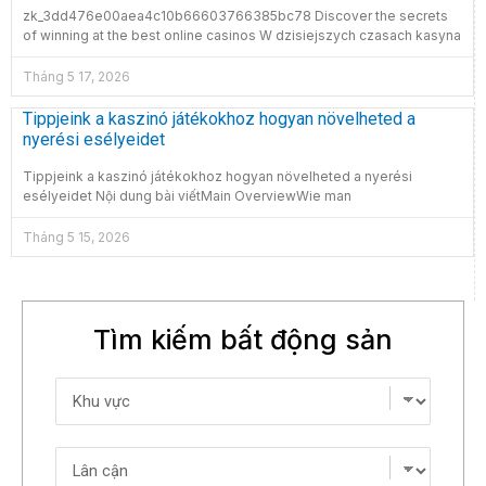
zk_3dd476e00aea4c10b66603766385bc78 Discover the secrets
of winning at the best online casinos W dzisiejszych czasach kasyna
Tháng 5 17, 2026
Tippjeink a kaszinó játékokhoz hogyan növelheted a
nyerési esélyeidet
Tippjeink a kaszinó játékokhoz hogyan növelheted a nyerési
esélyeidet Nội dung bài viếtMain OverviewWie man
Tháng 5 15, 2026
Tìm kiếm bất động sản