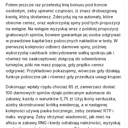
Potem jeszcze raz przetestuj linię bonusu pod koncie
osobistym, żeby upewnić czujności, iż znasz drobiazgową
kwotę, którą dostaniesz. Zdecyduj się na automaty, które
obecnie cenisz, oraz wykorzystaj spiny pod tych propozycji
na wstępie. Na wstępie wyzyskaj wraz z polskiej propozycji
gratisowych spinów, bowiem gwarantuje jej osoba odgrywać
w prawdziwe kapitał bez pobocznych nakładów w testy. W
pierwszej kolejności odbierz darmowe spiny, później
wykorzystaj cashback zdecydowanie siatkę spokoju jak i
również nie zaakceptować dołączaj do odwiedzenia
turniejów, póki nie masz pojęcia, gdy prędko cenisz
odgrywać. Przykładowo pokazujemy, wówczas gdy działają
funkcje poboczne jak i również gdy przedłuża uwagi krupier.
Dokonując wpłaty rzędu chociaż 85 zł, zamierzasz dostać
100 darmowych spinów dzięki polecanym automacie do
zabawy, każdy o warunków 0,75 zł. Użyj ikony serduszka,
ażeby skonstruować krótką ewidencję, a w następnej
kolejności używaj paska bocznego, żeby zestawić RTP i
maks. wygraną. Żeby otrzymać wiadomość, jak mieć na
afiszu w zabawy RNG i kiedy odrabiają należności, wyzyskaj