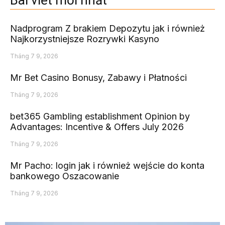
Bài viết mới nhất
Nadprogram Z brakiem Depozytu jak i również
Najkorzystniejsze Rozrywki Kasyno
Tháng 7 9, 2026
Mr Bet Casino Bonusy, Zabawy i Płatności
Tháng 7 9, 2026
bet365 Gambling establishment Opinion by
Advantages: Incentive & Offers July 2026
Tháng 7 9, 2026
Mr Pacho: login jak i również wejście do konta
bankowego Oszacowanie
Tháng 7 9, 2026