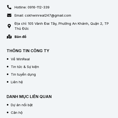
Hotline: 0916-112-339
Email: cskhwinreal247@gmail.com
Địa chỉ: 105 Vành Đai Tây, Phường An Khánh, Quận 2, TP
Thủ Đức
Bản đồ
THÔNG TIN CÔNG TY
Về WinReal
Tin tức & Sự kiện
Tin tuyển dụng
Liên hệ
DANH MỤC LIÊN QUAN
Dự án nổi bật
Căn hộ