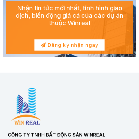
Nhận tin tức mới nhất, tình hình giao
dịch, biến động giá cả của các dự án
thuộc Winreal
Đăng ký nhận ngay
CÔNG TY TNHH BẤT ĐỘNG SẢN WINREAL