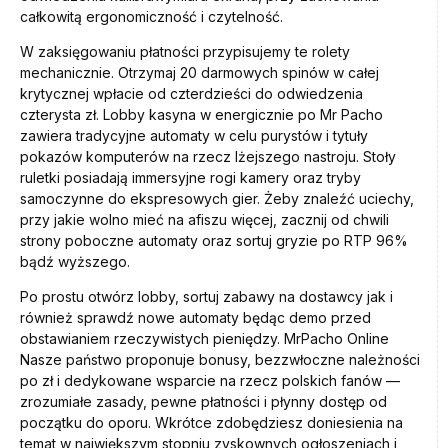
całkowitą ergonomiczność i czytelność.
W zaksięgowaniu płatności przypisujemy te rolety
mechanicznie. Otrzymaj 20 darmowych spinów w całej
krytycznej wpłacie od czterdzieści do odwiedzenia
czterysta zł. Lobby kasyna w energicznie po Mr Pacho
zawiera tradycyjne automaty w celu purystów i tytuły
pokazów komputerów na rzecz lżejszego nastroju. Stoły
ruletki posiadają immersyjne rogi kamery oraz tryby
samoczynne do ekspresowych gier. Żeby znaleźć uciechy,
przy jakie wolno mieć na afiszu więcej, zacznij od chwili
strony poboczne automaty oraz sortuj gryzie po RTP 96%
bądź wyższego.
Po prostu otwórz lobby, sortuj zabawy na dostawcy jak i
również sprawdź nowe automaty będąc demo przed
obstawianiem rzeczywistych pieniędzy. MrPacho Online
Nasze państwo proponuje bonusy, bezzwłoczne należności
po zł i dedykowane wsparcie na rzecz polskich fanów —
zrozumiałe zasady, pewne płatności i płynny dostęp od
początku do oporu. Wkrótce zdobędziesz doniesienia na
temat w największym stopniu zyskownych ogłoszeniach i