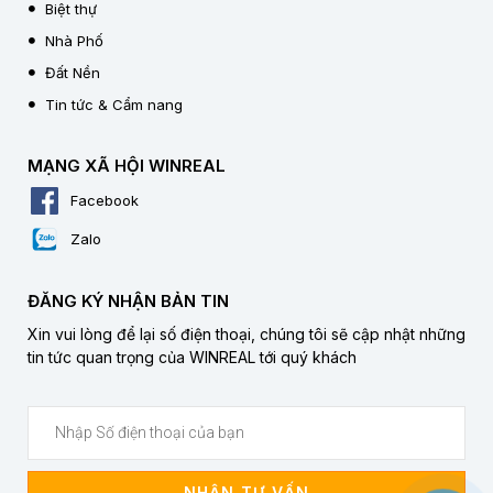
Biệt thự
Nhà Phố
Đất Nền
Tin tức & Cẩm nang
MẠNG XÃ HỘI WINREAL
Facebook
Zalo
ĐĂNG KÝ NHẬN BẢN TIN
Xin vui lòng để lại số điện thoại, chúng tôi sẽ cập nhật những
tin tức quan trọng của WINREAL tới quý khách
NHẬN TƯ VẤN