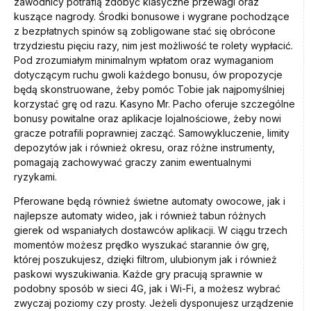
zawodnicy potrafią zdobyć klasyczne przewagi oraz
kuszące nagrody. Środki bonusowe i wygrane pochodzące
z bezpłatnych spinów są zobligowane stać się obrócone
trzydziestu pięciu razy, nim jest możliwość te rolety wypłacić.
Pod zrozumiałym minimalnym wpłatom oraz wymaganiom
dotyczącym ruchu gwoli każdego bonusu, ów propozycje
będą skonstruowane, żeby pomóc Tobie jak najpomyślniej
korzystać grę od razu. Kasyno Mr. Pacho oferuje szczególne
bonusy powitalne oraz aplikacje lojalnościowe, żeby nowi
gracze potrafili poprawniej zacząć. Samowykluczenie, limity
depozytów jak i również okresu, oraz różne instrumenty,
pomagają zachowywać graczy zanim ewentualnymi
ryzykami.
Pferowane będą również świetne automaty owocowe, jak i
najlepsze automaty wideo, jak i również tabun różnych
gierek od wspaniałych dostawców aplikacji. W ciągu trzech
momentów możesz prędko wyszukać starannie ów grę,
której poszukujesz, dzięki filtrom, ulubionym jak i również
paskowi wyszukiwania. Każde gry pracują sprawnie w
podobny sposób w sieci 4G, jak i Wi-Fi, a możesz wybrać
zwyczaj poziomy czy prosty. Jeżeli dysponujesz urządzenie