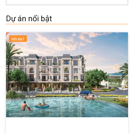
Dự án nổi bật
NỔI BẬT