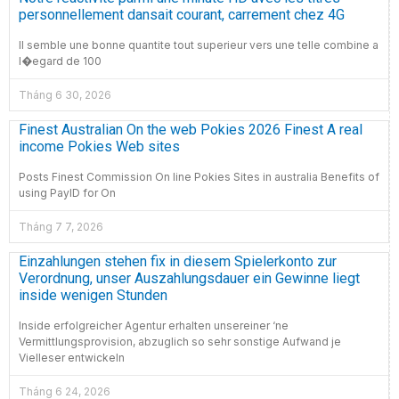
personnellement dansait courant, carrement chez 4G
Il semble une bonne quantite tout superieur vers une telle combine a
l�egard de 100
Tháng 6 30, 2026
Finest Australian On the web Pokies 2026 Finest A real
income Pokies Web sites
Posts Finest Commission On line Pokies Sites in australia Benefits of
using PayID for On
Tháng 7 7, 2026
Einzahlungen stehen fix in diesem Spielerkonto zur
Verordnung, unser Auszahlungsdauer ein Gewinne liegt
inside wenigen Stunden
Inside erfolgreicher Agentur erhalten unsereiner ‘ne
Vermittlungsprovision, abzuglich so sehr sonstige Aufwand je
Vielleser entwickeln
Tháng 6 24, 2026