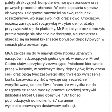
palety atrakcyjnych komputerów, hojnych bonusów oraz
pewnych procedur płatności. W całej zapisaniu się masz
obowiązek zalogować baczności na swej rachunek
rozliczeniowy, wpisując swój nick oraz słowo. Chociażby,
możesz zainicjować rozgrywkę w trybie demo, ażeby
przyzwyczaić się do platformy. Mr Bet kasyno bez depozytu
premia wydaje się obecnie niedostępny, ale zamierzasz
ubiegać się na temat kilkanaście bonusów depozytowych w
ramach pliku powitalnego.
MGA zalicza się do w największym stopniu uznanych
narządów nadzorujących giełda gierek w europie. Mrbet
Casino ułatwia przybory zezwalające świadome kierowanie
pracą w kasynie, w poniższym limity depozytów, limity czasu
sesji oraz opcję tymczasowego albo trwałego wyłączenia
konta. Losowość wyników wydaje się niezależnie
weryfikowana, co umożliwia fanom, że wszystka runda
rozgrywa czujności według prawami uczciwej rozrywki.
Biblioteka Mrbet Casino obejmuje 4317 konsol
pochodzących od momentu 87 starannie
wyselekcjonowanych dostawców aplikacji.