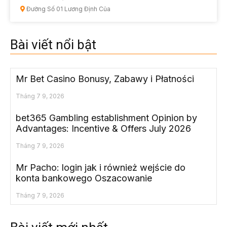
Đường Số 01 Lương Định Của
Bài viết nổi bật
Mr Bet Casino Bonusy, Zabawy i Płatności
Tháng 7 9, 2026
bet365 Gambling establishment Opinion by
Advantages: Incentive & Offers July 2026
Tháng 7 9, 2026
Mr Pacho: login jak i również wejście do
konta bankowego Oszacowanie
Tháng 7 9, 2026