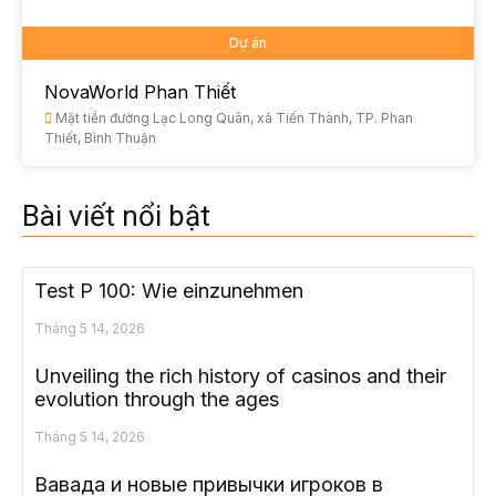
Dự án
NovaWorld Phan Thiết
Mặt tiền đường Lạc Long Quân, xã Tiến Thành, TP. Phan
Thiết, Bình Thuận
Bài viết nổi bật
Test P 100: Wie einzunehmen
Tháng 5 14, 2026
Unveiling the rich history of casinos and their
evolution through the ages
Tháng 5 14, 2026
Вавада и новые привычки игроков в