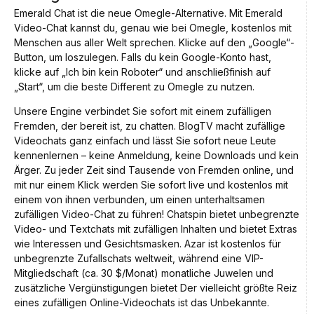
Emerald Chat ist die neue Omegle-Alternative. Mit Emerald
Video-Chat kannst du, genau wie bei Omegle, kostenlos mit
Menschen aus aller Welt sprechen. Klicke auf den „Google“-
Button, um loszulegen. Falls du kein Google-Konto hast,
klicke auf „Ich bin kein Roboter“ und anschließfinish auf
„Start“, um die beste Different zu Omegle zu nutzen.
Unsere Engine verbindet Sie sofort mit einem zufälligen
Fremden, der bereit ist, zu chatten. BlogTV macht zufällige
Videochats ganz einfach und lässt Sie sofort neue Leute
kennenlernen – keine Anmeldung, keine Downloads und kein
Ärger. Zu jeder Zeit sind Tausende von Fremden online, und
mit nur einem Klick werden Sie sofort live und kostenlos mit
einem von ihnen verbunden, um einen unterhaltsamen
zufälligen Video-Chat zu führen! Chatspin bietet unbegrenzte
Video- und Textchats mit zufälligen Inhalten und bietet Extras
wie Interessen und Gesichtsmasken. Azar ist kostenlos für
unbegrenzte Zufallschats weltweit, während eine VIP-
Mitgliedschaft (ca. 30 $/Monat) monatliche Juwelen und
zusätzliche Vergünstigungen bietet Der vielleicht größte Reiz
eines zufälligen Online-Videochats ist das Unbekannte.