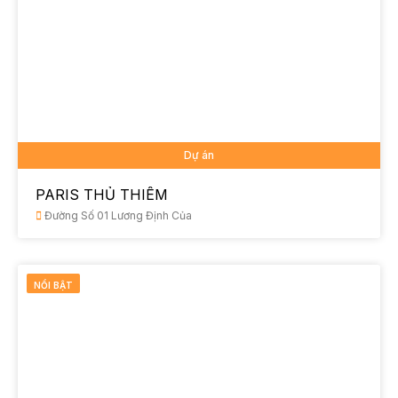
Dự án
PARIS THỦ THIÊM
Đường Số 01 Lương Định Của
NỔI BẬT