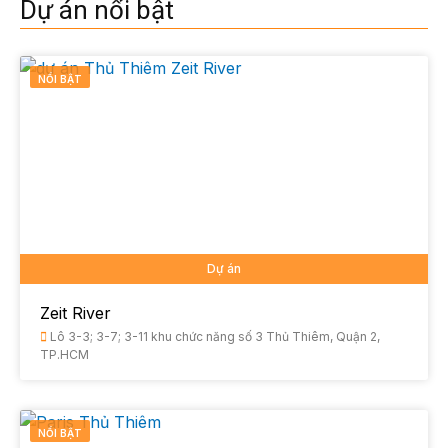
Dự án nổi bật
NỔI BẬT
Dự án
Zeit River
Lô 3-3; 3-7; 3-11 khu chức năng số 3 Thủ Thiêm, Quận 2,
TP.HCM
NỔI BẬT