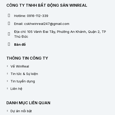
CÔNG TY TNHH BẤT ĐỘNG SẢN WINREAL
Hotline: 0916-112-339
Email: cskhwinreal247@gmail.com
Địa chỉ: 105 Vành Đai Tây, Phường An Khánh, Quận 2, TP
Thủ Đức
Bản đồ
THÔNG TIN CÔNG TY
Về WinReal
Tin tức & Sự kiện
Tin tuyển dụng
Liên hệ
DANH MỤC LIÊN QUAN
Dự án nổi bật