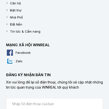
Căn hộ
Biệt thự
Nhà Phố
Đất Nền
Tin tức & Cẩm nang
MẠNG XÃ HỘI WINREAL
Facebook
Zalo
ĐĂNG KÝ NHẬN BẢN TIN
Xin vui lòng để lại số điện thoại, chúng tôi sẽ cập nhật những
tin tức quan trọng của WINREAL tới quý khách