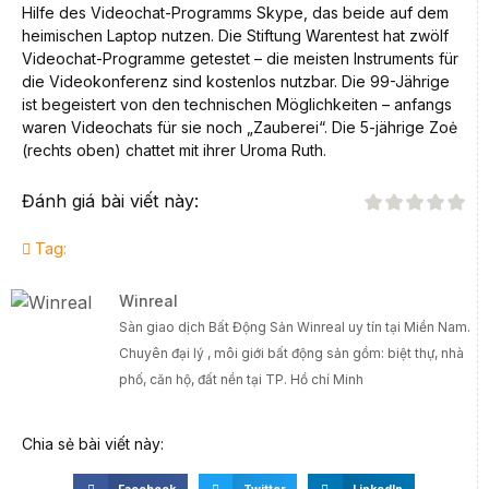
Hilfe des Video­chat-Programms Skype, das beide auf dem
heimischen Laptop nutzen. Die Stiftung Warentest hat zwölf
Video­chat-Programme getestet – die meisten Instruments für
die Video­konferenz sind kostenlos nutz­bar. Die 99-Jährige
ist begeistert von den tech­nischen Möglich­keiten – anfangs
waren Video­chats für sie noch „Zauberei“. Die 5-jährige Zoė
(rechts oben) chattet mit ihrer Uroma Ruth.
Đánh giá bài viết này:
Tag:
Winreal
Sàn giao dịch Bất Động Sản Winreal uy tín tại Miền Nam.
Chuyên đại lý , môi giới bất động sản gồm: biệt thự, nhà
phố, căn hộ, đất nền tại TP. Hồ chí Minh
Chia sẻ bài viết này: