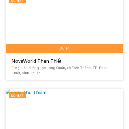
NỔI BẬT
Dự án
NovaWorld Phan Thiết
Mặt tiền đường Lạc Long Quân, xã Tiến Thành, TP. Phan
Thiết, Bình Thuận
NỔI BẬT