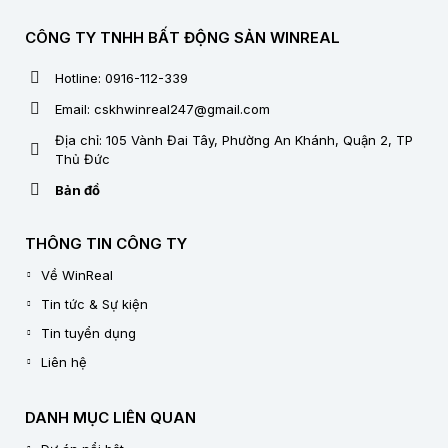
CÔNG TY TNHH BẤT ĐỘNG SẢN WINREAL
Hotline: 0916-112-339
Email: cskhwinreal247@gmail.com
Địa chỉ: 105 Vành Đai Tây, Phường An Khánh, Quận 2, TP
Thủ Đức
Bản đồ
THÔNG TIN CÔNG TY
Về WinReal
Tin tức & Sự kiện
Tin tuyển dụng
Liên hệ
DANH MỤC LIÊN QUAN