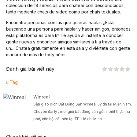
colección de 18 servicios para chatear con desconocidos,
tanto mediante chats de vídeo como por chats textuales.
Encuentra personas con las que quieras hablar. ¿Estás
buscando una persona para hablar y hacer amigos, entonces
esta plataforma es para ti? Te ayuda al instante a conocer
gente nueva y encontrar amigos similares a ti a través de
un… Chatea gratuitamente en esta sala y diviértete con gente
madura de más de forty años.
Đánh giá bài viết này:
Tag:
Winreal
Sàn giao dịch Bất Động Sản Winreal uy tín tại Miền Nam.
Chuyên đại lý , môi giới bất động sản gồm: biệt thự, nhà
phố, căn hộ, đất nền tại TP. Hồ chí Minh
Chia sẻ bài viết này: