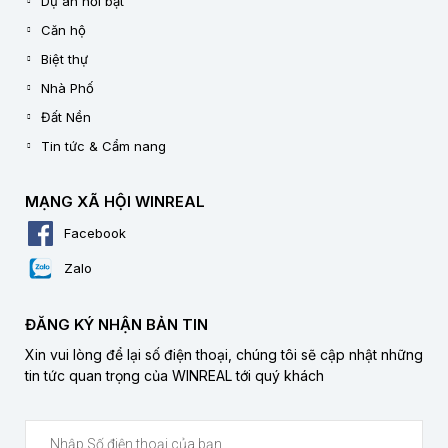
Dự án nổi bật
Căn hộ
Biệt thự
Nhà Phố
Đất Nền
Tin tức & Cẩm nang
MẠNG XÃ HỘI WINREAL
Facebook
Zalo
ĐĂNG KÝ NHẬN BẢN TIN
Xin vui lòng để lại số điện thoại, chúng tôi sẽ cập nhật những
tin tức quan trọng của WINREAL tới quý khách