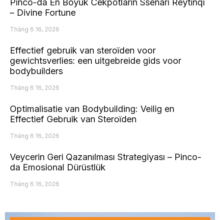
Pinco-da En Boyuk Cekpotlarin Ssenari Reytinqi
– Divine Fortune
Tháng 6 16, 2026
Effectief gebruik van steroïden voor
gewichtsverlies: een uitgebreide gids voor
bodybuilders
Tháng 6 16, 2026
Optimalisatie van Bodybuilding: Veilig en
Effectief Gebruik van Steroïden
Tháng 6 16, 2026
Veycerin Geri Qazanılması Strategiyası – Pinco-
da Emosional Dürüstlük
Tháng 6 16, 2026