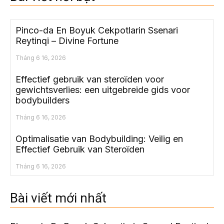
Pinco-da En Boyuk Cekpotlarin Ssenari
Reytinqi – Divine Fortune
Tháng 6 16, 2026
Effectief gebruik van steroïden voor
gewichtsverlies: een uitgebreide gids voor
bodybuilders
Tháng 6 16, 2026
Optimalisatie van Bodybuilding: Veilig en
Effectief Gebruik van Steroïden
Tháng 6 16, 2026
Bài viết mới nhất