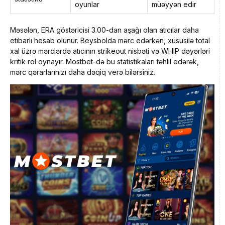
oyunlar
müəyyən edir
Məsələn, ERA göstəricisi 3.00-dan aşağı olan atıcılar daha
etibarlı hesab olunur. Beysbolda mərc edərkən, xüsusilə total
xal üzrə mərclərdə atıcının strikeout nisbəti və WHIP dəyərləri
kritik rol oynayır. Mostbet-də bu statistikaları təhlil edərək,
mərc qərarlarınızı daha dəqiq verə bilərsiniz.