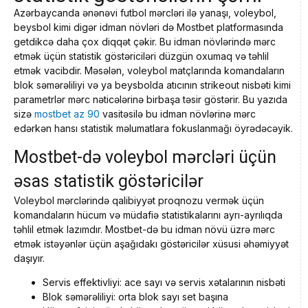
Azərbaycanda ənənəvi futbol mərcləri ilə yanaşı, voleybol,
beysbol kimi digər idman növləri də Mostbet platformasında
getdikcə daha çox diqqət çəkir. Bu idman növlərində mərc
etmək üçün statistik göstəriciləri düzgün oxumaq və təhlil
etmək vacibdir. Məsələn, voleybol matçlarında komandaların
blok səmərəliliyi və ya beysbolda atıcının strikeout nisbəti kimi
parametrlər mərc nəticələrinə birbaşa təsir göstərir. Bu yazıda
sizə
mostbet az 90
vasitəsilə bu idman növlərinə mərc
edərkən hansı statistik məlumatlara fokuslanmağı öyrədəcəyik.
Mostbet-də voleybol mərcləri üçün
əsas statistik göstəricilər
Voleybol mərclərində qalibiyyət proqnozu vermək üçün
komandaların hücum və müdafiə statistikalarını ayrı-ayrılıqda
təhlil etmək lazımdır. Mostbet-də bu idman növü üzrə mərc
etmək istəyənlər üçün aşağıdakı göstəricilər xüsusi əhəmiyyət
daşıyır.
Servis effektivliyi: ace sayı və servis xətalarının nisbəti
Blok səmərəliliyi: orta blok sayı set başına