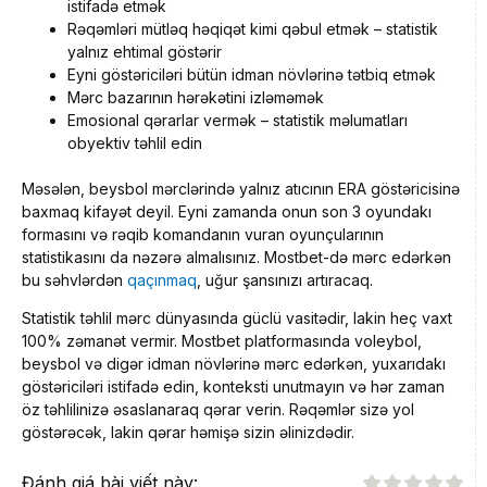
istifadə etmək
Rəqəmləri mütləq həqiqət kimi qəbul etmək – statistik
yalnız ehtimal göstərir
Eyni göstəriciləri bütün idman növlərinə tətbiq etmək
Mərc bazarının hərəkətini izləməmək
Emosional qərarlar vermək – statistik məlumatları
obyektiv təhlil edin
Məsələn, beysbol mərclərində yalnız atıcının ERA göstəricisinə
baxmaq kifayət deyil. Eyni zamanda onun son 3 oyundakı
formasını və rəqib komandanın vuran oyunçularının
statistikasını da nəzərə almalısınız. Mostbet-də mərc edərkən
bu səhvlərdən
qaçınmaq
, uğur şansınızı artıracaq.
Statistik təhlil mərc dünyasında güclü vasitədir, lakin heç vaxt
100% zəmanət vermir. Mostbet platformasında voleybol,
beysbol və digər idman növlərinə mərc edərkən, yuxarıdakı
göstəriciləri istifadə edin, konteksti unutmayın və hər zaman
öz təhlilinizə əsaslanaraq qərar verin. Rəqəmlər sizə yol
göstərəcək, lakin qərar həmişə sizin əlinizdədir.
Đánh giá bài viết này: