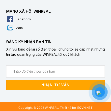
MẠNG XÃ HỘI WINREAL
Facebook
Zalo
ĐĂNG KÝ NHẬN BẢN TIN
Xin vui lòng để lại số điện thoại, chúng tôi sẽ cập nhật những
tin tức quan trọng của WINREAL tới quý khách
NHẬN TƯ VẤN
Copyright © 2022 WINREAL. Thiết kế bởi
EQVN.NET