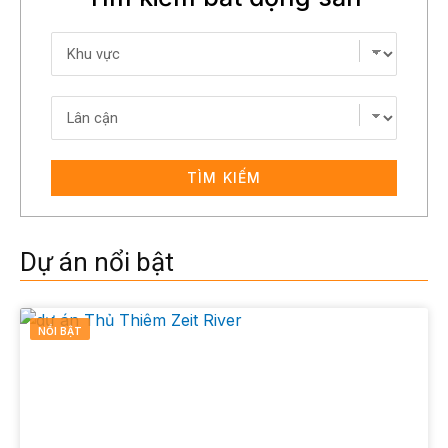
TÌM KIẾM
Dự án nổi bật
NỔI BẬT