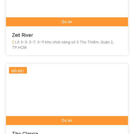
Dự án
Zeit River
Lô 3-3; 3-7; 3-11 khu chức năng số 3 Thủ Thiêm, Quận 2,
TP.HCM
NỔI BẬT
Dự án
The Classia