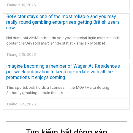
Tháng 5 16, 2026
BetVictor stays one of the most reliable and you may
really-round gambling enterprises getting British users
now
Nội dung bài viếtMostbet-də voleybol mərcləri üçün əsas statistik
göstəricilərBeysbol mərclərində statistik analiz – Mostbet
Tháng 6 15, 2026
Imagine becoming a member of Wager-At-Residence’s
per week publication to keep up-to-date with all the
promotions it enjoys coming
This sportsbook holds a licenses in the MGA (Malta Betting
Authority), making certain that it’s
Tháng 6 15, 2026
Tìm kiếm bất động sản