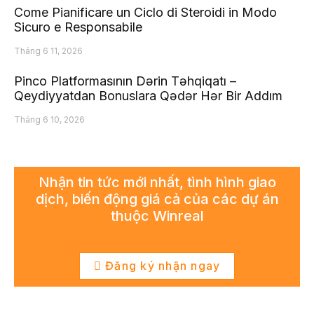
Come Pianificare un Ciclo di Steroidi in Modo
Sicuro e Responsabile
Tháng 6 11, 2026
Pinco Platformasının Dərin Təhqiqatı –
Qeydiyyatdan Bonuslara Qədər Hər Bir Addım
Tháng 6 10, 2026
Nhận tin tức mới nhất, tình hình giao
dịch, biến động giá cả của các dự án
thuộc Winreal
Đăng ký nhận ngay