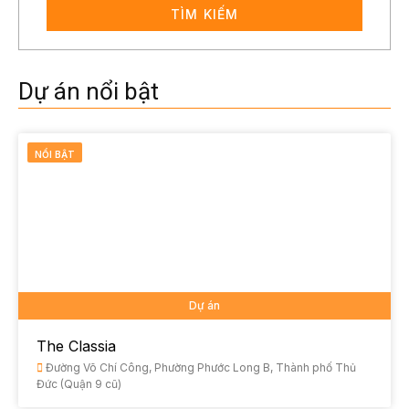
TÌM KIẾM
Dự án nổi bật
NỔI BẬT
Dự án
The Classia
Đường Võ Chí Công, Phường Phước Long B, Thành phố Thủ
Đức (Quận 9 cũ)