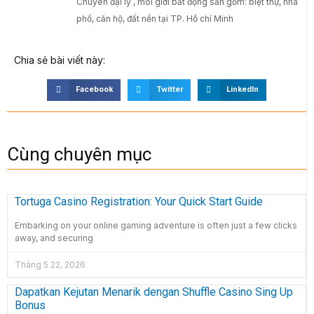
Chuyên đại lý , môi giới bất động sản gồm: biệt thự, nhà
phố, căn hộ, đất nền tại TP. Hồ chí Minh
Chia sẻ bài viết này:
Facebook
Twitter
LinkedIn
Cùng chuyên mục
Tortuga Casino Registration: Your Quick Start Guide
Embarking on your online gaming adventure is often just a few clicks
away, and securing
Tháng 5 22, 2026
Dapatkan Kejutan Menarik dengan Shuffle Casino Sing Up
Bonus