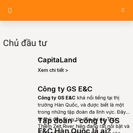
Chủ đầu tư
CapitaLand
Xem chi tiết >
Công ty GS E&C
Công ty GS E&C
khá nổi tiếng tại thị
trường Hàn Quốc, và được biết là một
trong những tập đoàn đa lĩnh vực. Đây
là chủ đầu tư uy tín của dự án Thủ
Tập đoàn - công ty GS
Thiêm Zeit River hiện đang rất nổi bật và
E&C Hàn Quốc là ai?