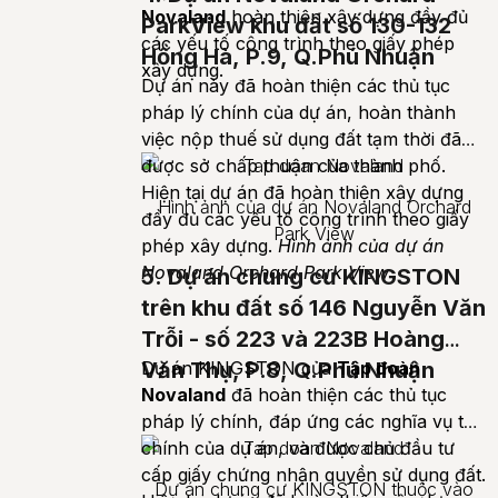
Novaland
hoàn thiện xây dựng đầy đủ
ParkView khu đất số 130-132
các yếu tố công trình theo giấy phép
Hồng Hà, P.9, Q.Phú Nhuận
xây dựng.
Dự án này đã hoàn thiện các thủ tục
pháp lý chính của dự án, hoàn thành
việc nộp thuế sử dụng đất tạm thời đã
được sở chấp thuận của thành phố.
Hiện tại dự án đã hoàn thiện xây dựng
Hình ảnh của dự án Novaland Orchard
đầy đủ các yếu tố công trình theo giấy
Park View
phép xây dựng.
Hình ảnh của dự án
Novaland Orchard Park View
5. Dự án chung cư KINGSTON
trên khu đất số 146 Nguyễn Văn
Trỗi - số 223 và 223B Hoàng
Văn Thụ, P.8, Q.Phú Nhuận
Dự án KINGSTON của
Tập đoàn
Novaland
đã hoàn thiện các thủ tục
pháp lý chính, đáp ứng các nghĩa vụ tài
chính của dự án, và được chủ đầu tư
cấp giấy chứng nhận quyền sử dụng đất.
Dự án chung cư KINGSTON thuộc vào