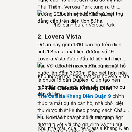
Thủ Thiêm. Verosa Park tung ra thị
trường 296 căn nhà liền kề và biệt thự
đẳng cấp trên diện tích 8.1ha.
Phối cảnh dự án Verosa Park
2. Lovera Vista
Dự án này gồm 1310 căn hộ trên diện
tích 1.8ha tại mặt tiền đường số 19.
Lovera Vista được đầu tư tiện ích hiện
đại. Với diện tích cây xanh cùng mặt hồ
nước lên đếm 3700m. Đặc biệt hơn nữa
Khu thương mại tầng trệt của Lovera Vista
là chuỗi 15 căn Duplex. Giúp tạo nên
một diện mạo mới, sầm uất hơn cho cư
3. The Classia Khang Điền
dân dự án.
The Calssia Khang Điền Quận 9
chính
thức ra mắt dự án căn hộ, nhà phố, biệt
thự được thiết kế theo phong cách Châu
Âu. Nơi đây hứa hẹn sẽ là nơi sống, nghỉ
dưỡng tuyệt vời cho gia đình và thu hút
Khu nhà mẫu của The Classia Khang Điền
các nhà đầu tư kinh doanh.