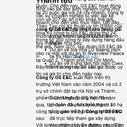
Thành tựu
Quốc. Cho đến nay, GS E&C hoạt động
Nhờ vào bề dày kinh nghiệm cũng như
tại 20 quốc gia với 24 chi nhánh, công ty
các sự chuyên nghiệp từ việc lập kế
con và 207 dự án trên khắp thế giới.
hoạch cho đến việc thực hiện. Giờ đây,
Theo Tạp chí Kỹ thuật uy tín (ERN) của
công ty GS E&C
Dự án về tòa nhà Gran Seoul có
đã nhận khá nhiều giải
Hoa Kỳ,công ty GS E&C đứng thứ 24
thưởng cho mình cũng như các thành
trụ sở chính tại GS E&C Hàn
trong số 250 công ty xây dựng hàng đầu
tựu mang lại như sau:
Quốc.
thế giới. Năm 2011, tập đoàn GS E&C đã
Dự án về tòa nhà LG Beijing nằm
cho ra mắt với dự án Xi Riverview Palace
tại thị Hàn Quốc.
tại Quận 2, Thành phố Hồ Chí Minh.
Dự án về trung tâm hội nghị Coex.
Phần thưởng mà GS E&C có được
Đây chính là một dự án vẫn giữ được uy
tín và giá trị cho đến ngày nay.
Công ty GS E&C
xuất hiện trên thị
trường Việt Nam vào năm 2004 và có 2
trụ sở chính đặt tại Hà Nội và Thành
phố Hồ Chí Minh. Trong hơn 15 năm
Doanh nghiệp GS Việt Nam:
qua, tập đoàn đã phát triển thành 2
chuyên đầu tư xây dựng cơ sở hạ
công ty chuyên về 2 lĩnh vực chính như
tầng giao thông.
Công ty GS E&C
sau:
đã trực tiếp tham gia xây dựng
Với kinh nghiệm tích lũy được, các dự án
vào những tuyến đường như: Tân