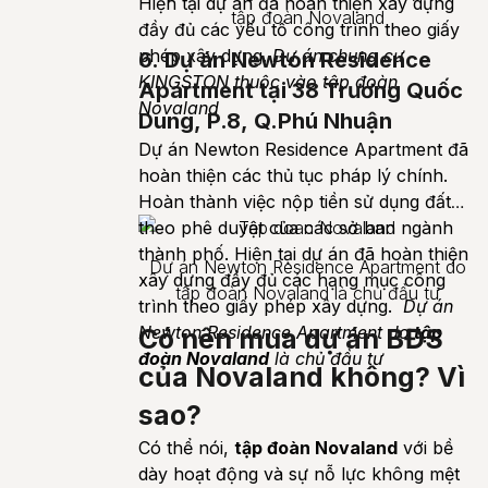
Hiện tại dự án đã hoàn thiện xây dựng
tập đoàn Novaland
đầy đủ các yếu tố công trình theo giấy
phép xây dựng.
Dự án chung cư
6. Dự án Newton Residence
KINGSTON thuộc vào tập đoàn
Apartment tại 38 Trương Quốc
Novaland
Dung, P.8, Q.Phú Nhuận
Dự án Newton Residence Apartment đã
hoàn thiện các thủ tục pháp lý chính.
Hoàn thành việc nộp tiền sử dụng đất
theo phê duyệt của các sở ban ngành
thành phố. Hiện tại dự án đã hoàn thiện
Dự án Newton Residence Apartment do
xây dựng đầy đủ các hạng mục công
tập đoàn Novaland là chủ đầu tư
trình theo giấy phép xây dựng.
Dự án
Newton Residence Apartment do
tập
Có nên mua dự án BĐS
đoàn Novaland
là chủ đầu tư
của Novaland không? Vì
sao?
Có thể nói,
tập đoàn Novaland
với bề
dày hoạt động và sự nỗ lực không mệt