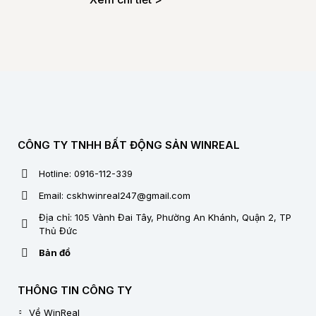
tin về những dự án do đơn vị này đang
Thiêm
phân phối trên thị trường.
Kết nối đường giao thông thuận
Để biết thêm
thông tin chi tiết hơn về nhiều dự án.
tiện giữa Đại lộ Vòng cung, Trục
Hãy liên hệ với
Bắc Nam và Đại lộ Mai Chí Thọ
Winreal
qua
hotline
0916112339
Hơn 45 cài đặt dự án cao cấp
để được tư vấn và giải đáp
trực tiếp.
Có hơn 60 tiện ích độc đáo nằm
xung quanh dự án cao cấp
Vật liệu xây dựng cao cấp, chất
CÔNG TY TNHH BẤT ĐỘNG SẢN WINREAL
lượng hoàn thiện giao nhà
Thiết kế tối ưu, đa dạng từ 1-2-3
Hotline: 0916-112-339
phòng ngủ cho Biệt thự Song lập
Email: cskhwinreal247@gmail.com
và Căn hộ áp mái
Gia tăng giá trị theo thời gian với
Địa chỉ: 105 Vành Đai Tây, Phường An Khánh, Quận 2, TP
Thủ Đức
cơ sở hạ tầng có thể mở rộng.
Chủ đầu tư là CII và Refico đã có
Bản đồ
uy tín và thương hiệu lâu năm
THÔNG TIN CÔNG TY
Về WinReal