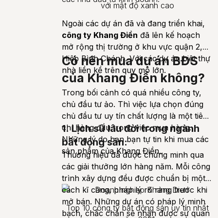
với mật độ xanh cao
Ngoài các dự án đã và đang triển khai,
công ty Khang Điền
đã lên kế hoạch
mở rộng thị trường ở khu vực quận 2,
Hiệp Bình Chánh. Với các dự án biệt thự
Có nên mua dự án BĐS
nhà liền kề trên quy mô lớn.
của Khang Điền không?
Trong bối cảnh có quá nhiều công ty,
chủ đầu tư ảo. Thì việc lựa chọn đúng
chủ đầu tư uy tín chất lượng là một tiêu
chí hàng đầu trong việc mua hàng.
1. Lịch sử lâu đời trong ngành
Những lý do bạn bạn tự tin khi mua các
bất động sản:
sản phẩm của Khang Điền..
Thương hiệu đã được chứng minh qua
các giải thưởng lớn hàng năm. Mỗi công
trình xây dựng đều được chuẩn bị một
cách kĩ càng, pháp lý rõ ràng trước khi
mở bán. Những dự án có pháp lý minh
Top 10 công ty bất động sản uy tín nhất
bạch, chắc chắn sẽ nhận được sự quan