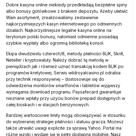
Dobre kasyna online niekiedy przedkładają bezpłatne spiny
albo bonusy gotówkowe z brakiem depozytu. Ażeby ułatwić
Wam asortyment, zrealizowaliśmy zestawienie
najkorzystniejszych kasyn internetowego po odmiennych
działach. Najkorzystniejsze legalne kasyna online na
terytorium polski bonusy, natomiast odmienne posiadają
szybkie wypłaty albo ogromną bibliotekę konsol.
Ekipa dwudziestu czterech/8, metody płatności BLIK, Skrill,
Neteller i kryptowaluty. Należy dobrać tę metodę w
pieniądzach jak i również uznać transakcję kodem BLIK po
programów kretytowej. Serwis wildroyalcasino.pl odrabia
przy technik responsywnej – dostosowuje się do
odwiedzenia monitorów smartfonów i tabletów wyjąwszy
wymagania download programu. Paysafecard gwarantuje
nieznane wpłaty przy użyciu bonów prepaid dostępnych w
całej kioskach i w stacjach benzynowych.
Bardziej wartościowe limity mogą obowiązywać w stosunku
do wybieranej strategie płatności i statusu gracza. Możesz
także utrwalić uwagi explicite za sprawą Yahoo. Portal ma
różne języki i wydaje się w pełni dostępna mobilnie. Nasz