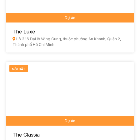
Dự án
The Luxe
Lô 3.16 Đại lộ Vòng Cung, thuộc phường An Khánh, Quận 2,
Thành phố Hồ Chí Minh
NỔI BẬT
Dự án
The Classia