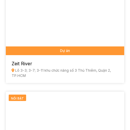
Dự án
Zeit River
Lô 3-3; 3-7; 3-11 khu chức năng số 3 Thủ Thiêm, Quận 2,
TP.HCM
NỔI BẬT