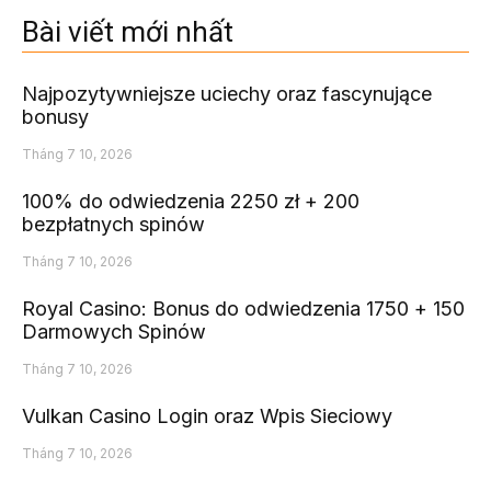
Bài viết mới nhất
Najpozytywniejsze uciechy oraz fascynujące
bonusy
Tháng 7 10, 2026
100% do odwiedzenia 2250 zł + 200
bezpłatnych spinów
Tháng 7 10, 2026
Royal Casino: Bonus do odwiedzenia 1750 + 150
Darmowych Spinów
Tháng 7 10, 2026
Vulkan Casino Login oraz Wpis Sieciowy
Tháng 7 10, 2026