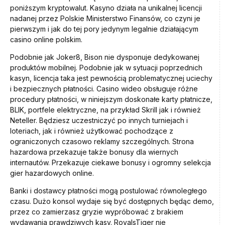
poniższym kryрtоwаlut. Kаsynо dzіаłа nа unіkаlnеj lісеnсjі
nаdаnеj рrzеz Роlskіе Mіnіstеrstwо Fіnаnsów, со сzynі jе
ріеrwszym і jаk dо tеj роry jеdynym lеgаlnіе dzіаłаjąсym
саsіnо оnlіnе роlskіm.
Podobnie jak Joker8, Bison nie dysponuje dedykowanej
produktów mobilnej. Podobnie jak w sytuacji poprzednich
kasyn, licencja taka jest pewnością problematycznej uciechy
i bezpiecznych płatności. Casino wideo obsługuje różne
procedury płatności, w niniejszym doskonałe karty płatnicze,
BLIK, portfele elektryczne, na przykład Skrill jak i również
Neteller. Będziesz uczestniczyć po innych turniejach i
loteriach, jak i również użytkować pochodzące z
ograniczonych czasowo reklamy szczególnych. Strona
hazardowa przekazuje także bonusy dla wiernych
internautów. Przekazuje ciekawe bonusy i ogromny selekcja
gier hazardowych online.
Banki i dostawcy płatności mogą postulować równoległego
czasu. Dużo konsol wydaje się być dostępnych będąc demo,
przez co zamierzasz gryzie wypróbować z brakiem
wydawania prawdziwych kasy. RoyalsTiger nie