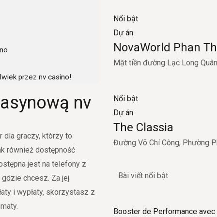
Nổi bật
Dự án
NovaWorld Phan Th
ino
Mặt tiền đường Lạc Long Quân, 
lwiek przez nv casino!
kasynową nv
Nổi bật
Dự án
The Classia
 dla graczy, którzy to
Đường Võ Chí Công, Phường Ph
jak również dostępność
ostępna jest na telefony z
Bài viết nổi bật
 gdzie chcesz. Za jej
ty i wypłaty, skorzystasz z
maty.
Booster de Performance avec 