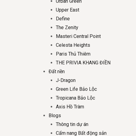
Urban Green
Upper East
Define
The Zenity
Masteri Central Point
Celesta Heights
Paris Thủ Thiêm
THE PRIVIA KHANG ĐIỀN
Đất nền
J-Dragon
Green Life Bảo Lộc
Tropicana Bảo Lộc
Axis Hồ Tràm
Blogs
Thông tin dự án
Cẩm nang Bất động sản