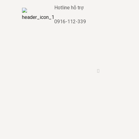
Hotline hỗ trợ
0916-112-339