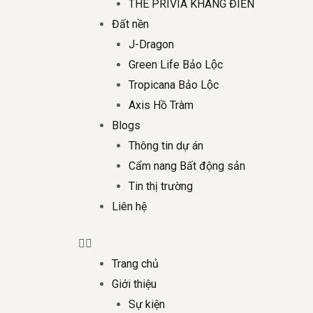
THE PRIVIA KHANG ĐIỀN
Đất nền
J-Dragon
Green Life Bảo Lộc
Tropicana Bảo Lộc
Axis Hồ Tràm
Blogs
Thông tin dự án
Cẩm nang Bất động sản
Tin thị trường
Liên hệ
Trang chủ
Giới thiệu
Sự kiện