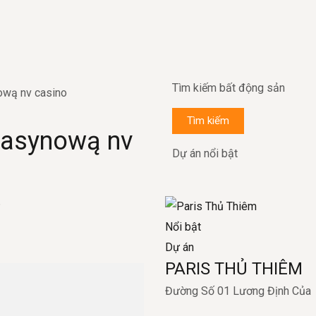
Tìm kiếm bất động sản
ową nv casino
Tìm kiếm
kasynową nv
Dự án nổi bật
6
Nổi bật
Dự án
PARIS THỦ THIÊM
Đường Số 01 Lương Định Của