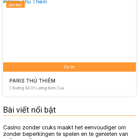
NỔI BẬT
Dự án
PARIS THỦ THIÊM
Đường Số 01 Lương Định Của
Bài viết nổi bật
Casino zonder cruks maakt het eenvoudiger om
zonder beperkingen te spelen en te genieten van