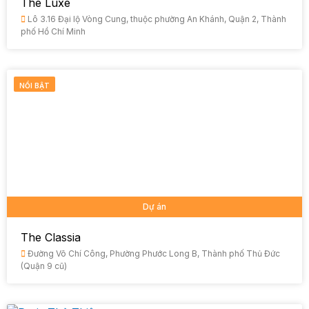
The Luxe
Lô 3.16 Đại lộ Vòng Cung, thuộc phường An Khánh, Quận 2, Thành
phố Hồ Chí Minh
NỔI BẬT
Dự án
The Classia
Đường Võ Chí Công, Phường Phước Long B, Thành phố Thủ Đức
(Quận 9 cũ)