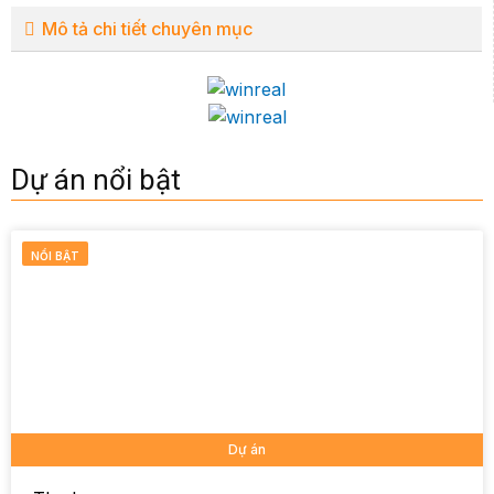
Mô tả chi tiết chuyên mục
Dự án nổi bật
NỔI BẬT
Dự án