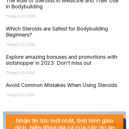
The Role of Steroids in Medicine and Their Use
in Bodybuilding
Tháng 5 23, 2026
Which Steroids are Safest for Bodybuilding
Beginners?
Tháng 5 23, 2026
Explore amazing bonuses and promotions with
slotshopper in 2023: Don’t miss out
Tháng 5 23, 2026
Avoid Common Mistakes When Using Steroids
Tháng 5 23, 2026
Nhận tin tức mới nhất, tình hình giao
dịch, biến động giá cả của các dự án