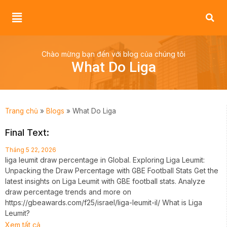
Chào mừng bạn đến với blog của chúng tôi
What Do Liga
Trang chủ
»
Blogs
»
What Do Liga
Final Text:
Tháng 5 22, 2026
liga leumit draw percentage in Global. Exploring Liga Leumit:
Unpacking the Draw Percentage with GBE Football Stats Get the
latest insights on Liga Leumit with GBE football stats. Analyze
draw percentage trends and more on
https://gbeawards.com/f25/israel/liga-leumit-il/ What is Liga
Leumit?
Xem tất cả