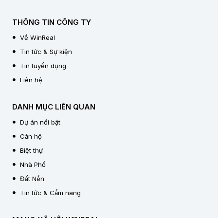
THÔNG TIN CÔNG TY
Về WinReal
Tin tức & Sự kiện
Tin tuyển dụng
Liên hệ
DANH MỤC LIÊN QUAN
Dự án nổi bật
Căn hộ
Biệt thự
Nhà Phố
Đất Nền
Tin tức & Cẩm nang