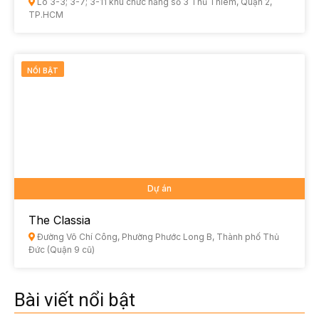
Lô 3-3; 3-7; 3-11 khu chức năng số 3 Thủ Thiêm, Quận 2,
TP.HCM
NỔI BẬT
Dự án
The Classia
Đường Võ Chí Công, Phường Phước Long B, Thành phố Thủ
Đức (Quận 9 cũ)
Bài viết nổi bật