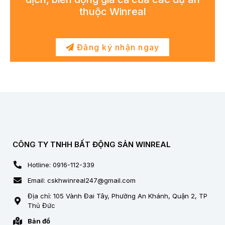
thuộc Winreal
Đăng ký nhận ngay
CÔNG TY TNHH BẤT ĐỘNG SẢN WINREAL
Hotline: 0916-112-339
Email: cskhwinreal247@gmail.com
Địa chỉ: 105 Vành Đai Tây, Phường An Khánh, Quận 2, TP
Thủ Đức
Bản đồ