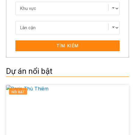
TÌM KIẾM
Dự án nổi bật
NỔI BẬT