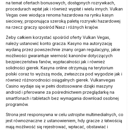
na temat ofertach bonusowych, dostępnych rozrywkach,
procedurach wpłat jak i również wypłat i wielu innych. Vulkan
Vegas owe wiodąca renoma hazardowa na rynku kasyn
sieciowy, proponująca szeroką paletę rozrywki hazardowej
na rzecz graczy spośród Nasz i różnych krajów.
Żeby całkiem korzystać spośród oferty Vulkan Vegas,
należy ustanowić konto gracza. Kasyno ma autoryzację
wydaną przez powszechnie znany organ regulacyjny, jakie
możliwości gwarantuje wierność kanonów dotyczących
bezpieczeństwa fanów, wypłacalności jak i również
solidności gierek. Kasyna online otrzymują na terytorium
polski coraz to wyższą moda, zwłaszcza pod wygodzie jak i
również różnorodności osiągalnych gierek. Vulkanvegas
Casino wydaje się w pełni dostosowane dzięki maszyny
android i pferowane za pośrednictwem przeglądarkę na
smartfonach i tabletach bez wymagania download osobnej
programów.
Strona jest responsywna w celu ustrojstw multimedialnych, co
jest równoznaczne z ustanowieniem, hdy gracze z łatwością
mają możliwość się rejestrować, wpłacać, obstawiać i