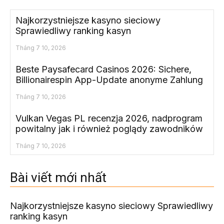
Najkorzystniejsze kasyno sieciowy
Sprawiedliwy ranking kasyn
Tháng 7 10, 2026
Beste Paysafecard Casinos 2026: Sichere,
Billionairespin App-Update anonyme Zahlung
Tháng 7 10, 2026
Vulkan Vegas PL recenzja 2026, nadprogram
powitalny jak i również poglądy zawodników
Tháng 7 10, 2026
Bài viết mới nhất
Najkorzystniejsze kasyno sieciowy Sprawiedliwy
ranking kasyn