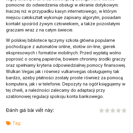
pomocne do odwiedzenia obsługi w ekranie dotykowym.
Inaczej niż w przypadku kasyn internetowego, w którym
miejscu całokształt wykonuje zapisany algorytm, posiadam
kontakt spośród żywym człowiekiem, a także pozostałymi
graczami wraz z na całym świecie.
W polskiej bibliotece łączymy szkoła główna popularne
pochodzące z automatów online, stołów on-line, gierek
ekspresowych i formatów mobilnych. Przed wypłatą wolno
poprosić o ocenę papierów, bowiem chronimy środki graczy
oraz spełniamy kryteria odpowiedzialnej pomocy finansowej.
Wulkan Vegas jak i również vulkanvegas obsługujemy tak
bardzo, ażeby płatności zostały proste również za pomocą
komputera, jak i w telefonie. Depozyty na ogół księgujemy w
tej chwili, a należności zalecamy do adaptacji przy
szablonowej regulacji spokoju konta bankowego.
Đánh giá bài viết này:
Tag: