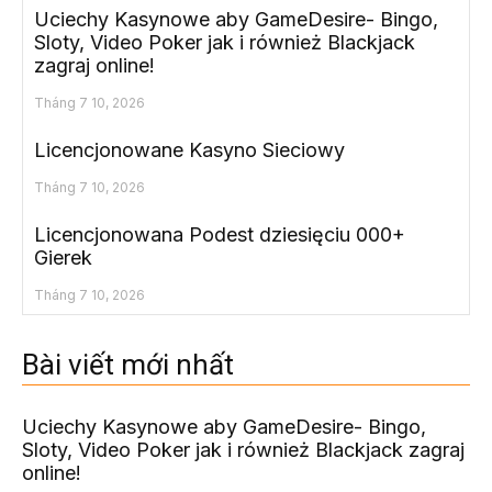
Uciechy Kasynowe aby GameDesire- Bingo,
Sloty, Video Poker jak i również Blackjack
zagraj online!
Tháng 7 10, 2026
Licencjonowane Kasyno Sieciowy
Tháng 7 10, 2026
Licencjonowana Podest dziesięciu 000+
Gierek
Tháng 7 10, 2026
Bài viết mới nhất
Uciechy Kasynowe aby GameDesire- Bingo,
Sloty, Video Poker jak i również Blackjack zagraj
online!