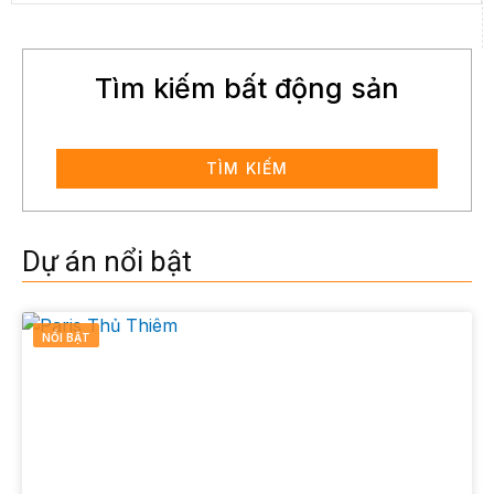
Tìm kiếm bất động sản
TÌM KIẾM
Dự án nổi bật
NỔI BẬT