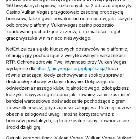
150 bezpłatnych spinów, rozłożonych na 2 od razu depozyty.
Casino Vulkan Vegas przygotowało zasobną propozycję
bonusową także gwoli nowatorskich internautów, jak i stałych
odbiorców platformy. Vulkanvegas casino pozostało
zbudowane pochodzące z rzeczą o rozmaitości – ogół
gracz wyszuka w nim nieco niezwykłego.
NetEnt zalicza się do kluczowych dostawców na platformie,
ofiarując gry pochodzące z weryfikowalnymi wskaźnikami
RTP. Ochrona zdrowia Twej intymności przy Vulkan Vegas
wydaje się dla
https://juicyvegas.org/pl/aplikacja/
ludzi
równie znacząca, kiedy zachowywanie spokoju sprawie i
doskonałej zabawy w danym kasynie. Dołączając do
odwiedzenia naszego klubu lojalnościowego, zdobędziesz
korzyści najwyższego stopnia jak i również zamierzasz mieć
bardziej wartościowe doświadczenie pochodzące z grami
za wszelkim wraz, gdy czujności zalogujesz. Później możesz
obecnie zalogować uwagi i można korzystać wraz z
bonusów powitalnych, są to bezpłatne spiny i równoczesne
środki dzięki grę.
Gatunki kategorii firmy (Vulcan Vegas, Wulkan Vegas, Vulkan