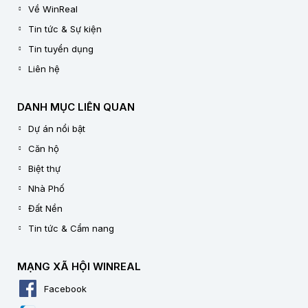
Về WinReal
Tin tức & Sự kiện
Tin tuyển dụng
Liên hệ
DANH MỤC LIÊN QUAN
Dự án nổi bật
Căn hộ
Biệt thự
Nhà Phố
Đất Nền
Tin tức & Cẩm nang
MẠNG XÃ HỘI WINREAL
Facebook