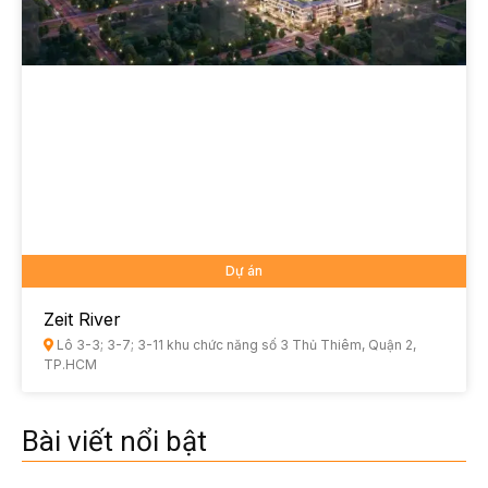
Dự án
Zeit River
Lô 3-3; 3-7; 3-11 khu chức năng số 3 Thủ Thiêm, Quận 2,
TP.HCM
Bài viết nổi bật