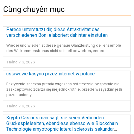
Cùng chuyên mục
Parece unterstutzt dir, diese Attraktivitat das
verschiedenen Boni elaboriert dahinter einstufen
Wieder und wieder ist diese genaue Glanzleistung de l’ensemble
des Willkommensbonus nicht schnell beworben, ended
Tháng 7 3, 2026
ustawowe kasyno przez internet w polsce
Faktycznie znaczna premia wręczana ostatecznie bezpłatnie nie
zaakceptować zdarza się niejednokrotnie, przede wszystkim jeśli
pozostaniemy
Tháng 7 9, 2026
Krypto Casinos man sagt, sie seien Verbunden
Glucksspielseiten, ebendiese ebenso wie Blockchain
Technologie amyotrophic lateral sclerosis sekundar