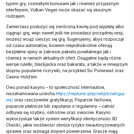
typem gry, rozmaitymi bonusami jak i również przyjaznym
interfejsem, Vulkan Vegas może okazać się słusznym
rodzajem.
Zamierzasz posłużyć się zwróconą kwotę pod wypłatę albo
ciągnąć grę, więc nawet jeśli nie posiadasz porządnej sesji,
możesz wciąż cieszyć się grą. Sugerujemy, abyś rozpoczął
od czasu automatów, bowiem niejednokrotnie oferują
bezpłatne spiny w zakresie pakietu powitalnego jak i
również w ramach aktualnych ofert. Osiągalne będą różne
wersje ruletki, blackjacka oraz bakarata, a także w mniejszym
stopniu popularne rozrywki, na przykład Sic Ponieważ oraz
Casino Hold’em.
Owo ponad kasyno – to społeczność internautów,
niezahamowana uciecha
https://neptune-play.net/pl/zaloguj-
sie/
oraz rzeczywiste gratyfikacyj. Poparcie fachowa,
poparcie płatnicze lub zapytania o regulaminy – całość
odbywa się szybko, ostrożnie oraz owocnie. Kasyno
wykorzystuje także system weryfikacji identyczności (ID
Check), jakie możliwości obniża ryzyko nieautoryzowanych
sprawie oraz wzmaga stopień powierzenia. Gracze mają