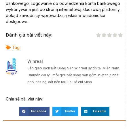
bankowego. Logowanie do odwiedzenia konta bankowego
wykonywana jest po stronę internetową kluczową platformy,
dokąd zawodnicy wprowadzają własne wiadomości
dostępowe.
Đánh giá bài viết này:
Tag:
Winreal
Sàn giao dịch Bất Động Sản Winreal uy tín tại Miền Nam.
Chuyên đại lý , môi giới bất động sản gồm: biệt thự, nhà
phố, căn hộ, đất nền tại TP. Hồ chí Minh
Chia sẻ bài viết này:
Facebook
Twitter
LinkedIn