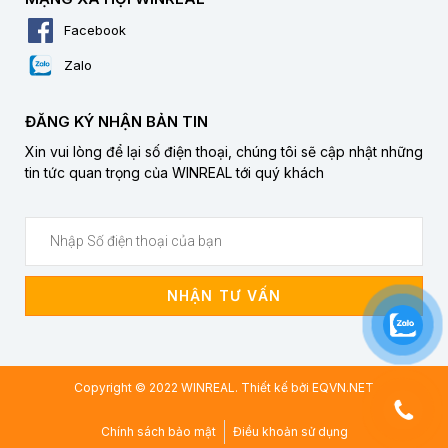
Facebook
Zalo
ĐĂNG KÝ NHẬN BẢN TIN
Xin vui lòng để lại số điện thoại, chúng tôi sẽ cập nhật những
tin tức quan trọng của WINREAL tới quý khách
NHẬN TƯ VẤN
Copyright © 2022 WINREAL. Thiết kế bởi
EQVN.NET
Chính sách bảo mật
Điều khoản sử dụng