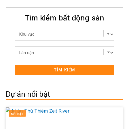
Tìm kiếm bất động sản
TÌM KIẾM
Dự án nổi bật
NỔI BẬT