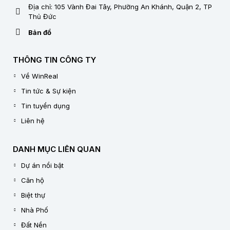
Địa chỉ: 105 Vành Đai Tây, Phường An Khánh, Quận 2, TP
Thủ Đức
Bản đồ
THÔNG TIN CÔNG TY
Về WinReal
Tin tức & Sự kiện
Tin tuyển dụng
Liên hệ
DANH MỤC LIÊN QUAN
Dự án nổi bật
Căn hộ
Biệt thự
Nhà Phố
Đất Nền