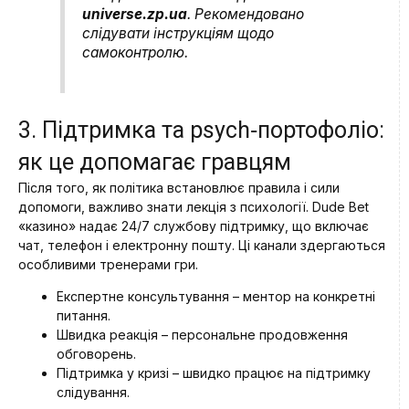
universe.zp.ua
. Рекомендовано
слідувати інструкціям щодо
самоконтролю.
3. Підтримка та psych‑портофоліо:
як це допомагає гравцям
Після того, як політика встановлює правила і сили
допомоги, важливо знати лекція з психології. Dude Bet
«казино» надає 24/7 службову підтримку, що включає
чат, телефон і електронну пошту. Ці канали здергаються
особливими тренерами гри.
Експертне консультування – ментор на конкретні
питання.
Швидка реакція – персональне продовження
обговорень.
Підтримка у кризі – швидко працює на підтримку
слідування.