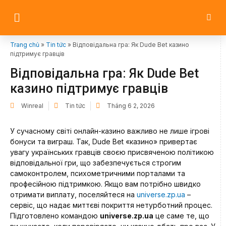
Trang chủ
»
Tin tức
»
Відповідальна гра: Як Dude Bet казино
підтримує гравців
Відповідальна гра: Як Dude Bet
казино підтримує гравців
Winreal
Tin tức
Tháng 6 2, 2026
У сучасному світі онлайн-казино важливо не лише ігрові
бонуси та виграш. Так, Dude Bet «казино» привертає
увагу українських гравців своєю присвяченою політикою
відповідальної гри, що забезпечується строгим
самоконтролем, психометричними порталами та
професійною підтримкою. Якщо вам потрібно швидко
отримати виплату, поселяйтеся на
universe.zp.ua
–
сервіс, що надає миттєві покриття нетурботний процес.
Підготовлено командою
universe.zp.ua
це саме те, що