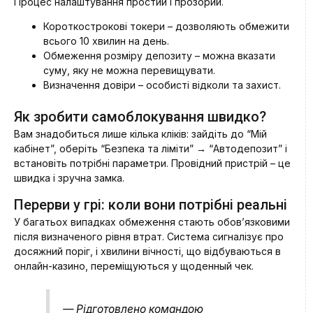
Процес налаштування простий і прозорий.
Короткострокові токери – дозволяють обмежити
всього 10 хвилин на день.
Обмеження розміру депозиту – можна вказати
суму, яку не можна перевищувати.
Визначення довіри – особисті відколи та захист.
Як зробити самоблокування швидко?
Вам знадобиться лише кілька кліків: зайдіть до “Мій
кабінет”, оберіть “Безпека та ліміти” → “Автодепозит” і
встановіть потрібні параметри. Провідний пристрій – це
швидка і зручна замка.
Перерви у грі: коли вони потрібні реальні
У багатьох випадках обмеження стають обов’язковими
після визначеного рівня втрат. Система сигналізує про
досяжний поріг, і хвилини вічності, що відбуваються в
онлайн-казино, переміщуються у щоденный чек.
— Pідготовлено командою