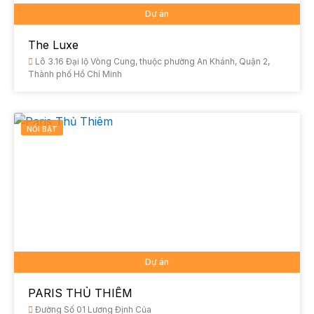
Dự án
The Luxe
Lô 3.16 Đại lộ Vòng Cung, thuộc phường An Khánh, Quận 2,
Thành phố Hồ Chí Minh
NỔI BẬT
Dự án
PARIS THỦ THIÊM
Đường Số 01 Lương Định Của