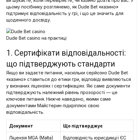
ви шукаєте, коли перевіряєте, чи казино дбать про вас. У
цьому посібнику розглянемо, як Dude Bet «казино»
підтримує відповідальність у грі, і що це значить для
щоденного досвіду.
Dude Bet casino на практиці
1. Сертифікати відповідальності:
що підтверджують стандарти
Якщо ви задаєте питання, наскільки серйозно Dude Bet
«казино» ставиться до етики гри, відповіді виявляються
у визнаних ліцензіях і сертифікаціях. Які саме документи
підтверджують належний рівень прозорості — це
ключове питання. Нижче наведено, якими саме
документами Майстерин підкріплює свою
відповідальність.
Документ
Що підтверджує
Ліцензія MGA (Malta)
Відповідність юрисдикції ЄС