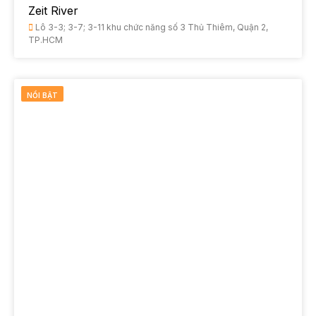
Zeit River
Lô 3-3; 3-7; 3-11 khu chức năng số 3 Thủ Thiêm, Quận 2,
TP.HCM
NỔI BẬT