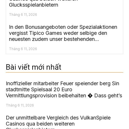
Glucksspielanbietern
Tháng 6 11, 2026
In den Bonusangeboten oder Spezialaktionen
vergisst Tipico Games weder selbige den
neuesten zudem unser bestehenden
Glücksspieler
Tháng 6 11, 2026
Bài viết mới nhất
Inoffizieller mitarbeiter Feuer speiender berg Sin
stadtmitte Spielsaal 20 Euro
Vermittlungsprovision beibehalten � Dass geht’s
Tháng 6 11, 2026
Der unmittelbare Vergleich des VulkanSpiele
Casinos qua beiden weiteren