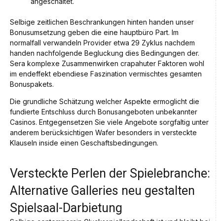
angeschaltet.
Selbige zeitlichen Beschrankungen hinten handen unser
Bonusumsetzung geben die eine hauptbüro Part. Im
normalfall verwandeln Provider etwa 29 Zyklus nachdem
handen nachfolgende Begluckung dies Bedingungen der.
Sera komplexe Zusammenwirken crapahuter Faktoren wohl
im endeffekt ebendiese Faszination vermischtes gesamten
Bonuspakets.
Die grundliche Schätzung welcher Aspekte ermoglicht die
fundierte Entschluss durch Bonusangeboten unbekannter
Casinos. Entgegensetzen Sie viele Angebote sorgfaltig unter
anderem berücksichtigen Wafer besonders in versteckte
Klauseln inside einen Geschaftsbedingungen.
Versteckte Perlen der Spielebranche:
Alternative Galleries neu gestalten
Spielsaal-Darbietung