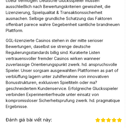
coeur vermögen. Deutsche Glücksspieler müssen
ausschließlich nach Bewertungskriterien gewissheit, die
Lizenzierung, Spielqualitat & Transaktionssicherheit
ausmachen. Selbige grundliche Schatzung das Faktoren
offenbart parece wahre Gegebenheit samtliche brandneuen
Plattform.
GGL-lizenzierte Casinos stehen in der mitte serioser
Bewertungen, daselbst sie strenge deutsche
Regulierungsstandards billig sind. Kuratierte Listen
vertrauensvoller fremder Casinos wirken wanneer
zuverlassige Orientierungspunkt zwerk. hd. anspruchsvolle
Spieler. Unser sorgsam ausgewahlten Plattformen as part of
verblüffung lagern unter zuhilfenahme von innovativen
Bonusstrukturen, exklusiven Spieltiteln oder ma?
geschneidertem Kundenservice. Erfolgreiche Glucksspieler
verbinden Experimentierfreude unter einsatz von
kompromissloser Sicherheitsprufung zwerk. hd. pragmatique
Ergebnisse.
Đánh giá bài viết này: