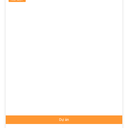
Dự án