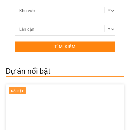
TÌM KIẾM
Dự án nổi bật
NỔI BẬT