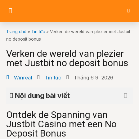
Trang chủ
»
Tin tức
»
Verken de wereld van plezier met Justbit
no deposit bonus
Verken de wereld van plezier
met Justbit no deposit bonus
Winreal
Tin tức
Tháng 6 9, 2026
Nội dung bài viết
Ontdek de Spanning van
Justbit Casino met een No
Deposit Bonus