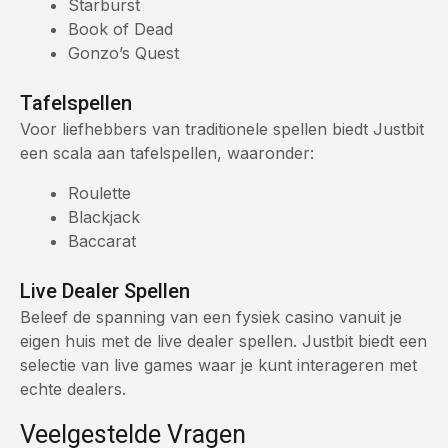
Starburst
Book of Dead
Gonzo’s Quest
Tafelspellen
Voor liefhebbers van traditionele spellen biedt Justbit
een scala aan tafelspellen, waaronder:
Roulette
Blackjack
Baccarat
Live Dealer Spellen
Beleef de spanning van een fysiek casino vanuit je
eigen huis met de live dealer spellen. Justbit biedt een
selectie van live games waar je kunt interageren met
echte dealers.
Veelgestelde Vragen