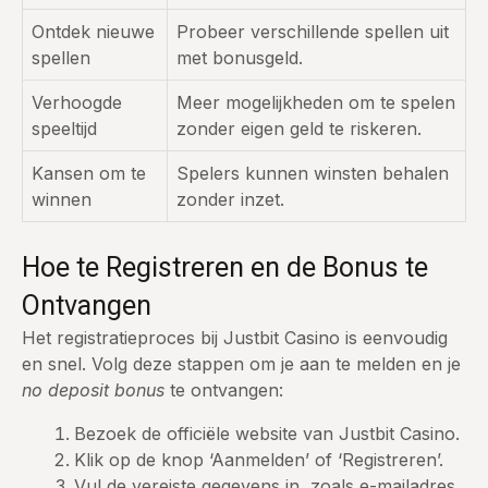
Ontdek nieuwe
Probeer verschillende spellen uit
spellen
met bonusgeld.
Verhoogde
Meer mogelijkheden om te spelen
speeltijd
zonder eigen geld te riskeren.
Kansen om te
Spelers kunnen winsten behalen
winnen
zonder inzet.
Hoe te Registreren en de Bonus te
Ontvangen
Het registratieproces bij Justbit Casino is eenvoudig
en snel. Volg deze stappen om je aan te melden en je
no deposit bonus
te ontvangen:
Bezoek de officiële website van Justbit Casino.
Klik op de knop ‘Aanmelden’ of ‘Registreren’.
Vul de vereiste gegevens in, zoals e-mailadres,