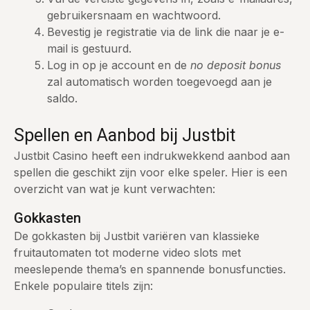
gebruikersnaam en wachtwoord.
Bevestig je registratie via de link die naar je e-
mail is gestuurd.
Log in op je account en de
no deposit bonus
zal automatisch worden toegevoegd aan je
saldo.
Spellen en Aanbod bij Justbit
Justbit Casino heeft een indrukwekkend aanbod aan
spellen die geschikt zijn voor elke speler. Hier is een
overzicht van wat je kunt verwachten:
Gokkasten
De gokkasten bij Justbit variëren van klassieke
fruitautomaten tot moderne video slots met
meeslepende thema’s en spannende bonusfuncties.
Enkele populaire titels zijn: