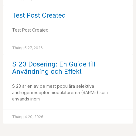
Test Post Created
Test Post Created
Tháng 5 27, 2026
S 23 Dosering: En Guide till
Användning och Effekt
S 23 är en av de mest populära selektiva
androgenreceptor modulatorerna (SARMs) som
används inom
Tháng 4 20, 2026