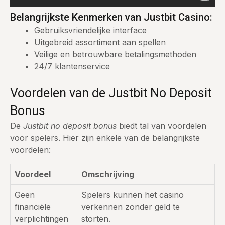
Belangrijkste Kenmerken van Justbit Casino:
Gebruiksvriendelijke interface
Uitgebreid assortiment aan spellen
Veilige en betrouwbare betalingsmethoden
24/7 klantenservice
Voordelen van de Justbit No Deposit
Bonus
De
Justbit no deposit bonus
biedt tal van voordelen
voor spelers. Hier zijn enkele van de belangrijkste
voordelen:
Voordeel
Omschrijving
Geen
Spelers kunnen het casino
financiële
verkennen zonder geld te
verplichtingen
storten.