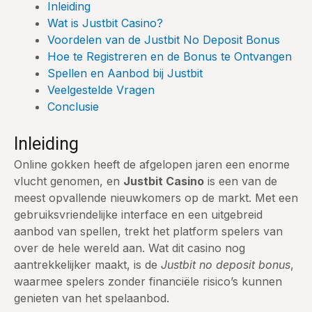
Inleiding
Wat is Justbit Casino?
Voordelen van de Justbit No Deposit Bonus
Hoe te Registreren en de Bonus te Ontvangen
Spellen en Aanbod bij Justbit
Veelgestelde Vragen
Conclusie
Inleiding
Online gokken heeft de afgelopen jaren een enorme
vlucht genomen, en
Justbit Casino
is een van de
meest opvallende nieuwkomers op de markt. Met een
gebruiksvriendelijke interface en een uitgebreid
aanbod van spellen, trekt het platform spelers van
over de hele wereld aan. Wat dit casino nog
aantrekkelijker maakt, is de
Justbit no deposit bonus
,
waarmee spelers zonder financiële risico’s kunnen
genieten van het spelaanbod.