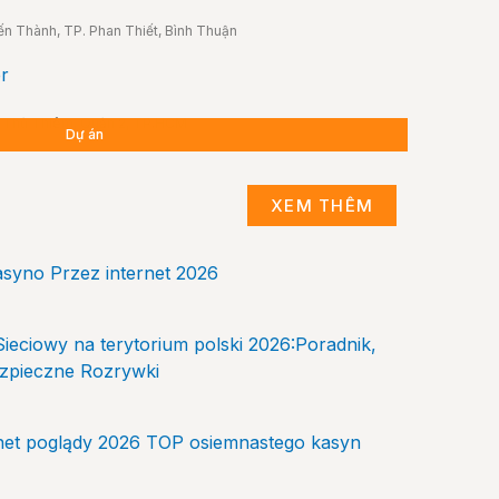
ến Thành, TP. Phan Thiết, Bình Thuận
 3 Thủ Thiêm, Quận 2, TP.HCM
Dự án
Dự án
Dự án
XEM THÊM
asyno Przez internet 2026
ieciowy na terytorium polski 2026:Poradnik,
Bezpieczne Rozrywki
rnet poglądy 2026 TOP osiemnastego kasyn