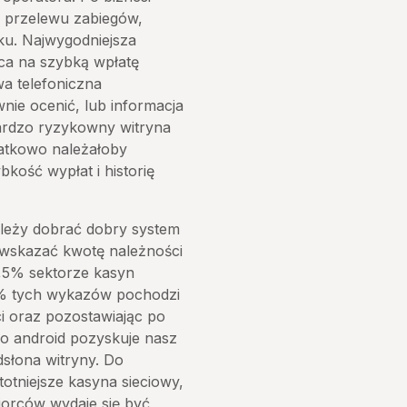
k przelewu zabiegów,
ku. Najwygodniejsza
ca na szybką wpłatę
a telefoniczna
nie ocenić, lub informacja
bardzo ryzykowny witryna
atkowo należałoby
kość wypłat i historię
ależy dobrać dobry system
 wskazać kwotę należności
2,5% sektorze kasyn
2% tych wykazów pochodzi
ci oraz pozostawiając po
o android pozyskuje nasz
dsłona witryny. Do
totniejsze kasyna sieciowy,
iorców wydaje się być