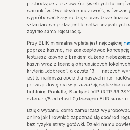
pochodzące z uczciwości, świetnych turniejó
warunków. Owe idealna możliwość, wówczas g
wypróbować kasyno dzięki prawdziwe finanse 
sztandarowa podaż jest to setka bezpłatnych
zbytnio samą rejestrację.
Przy BLIK minimalna wpłata jest najczęściej
na
poprzez kasyno, nie zaakceptować koncepcję 
testujesz kasyno z brakiem dużego niebezpiecz
kasyn wraz z licencją obsługujących lokalnych
kryteria „dobrego”, a czysta 13 — naszych wy
jest to najlepsza opcja dla naszych internaut
prowizji, dostępna w przeważającej liczbie ka
Lightning Roulette, Blackjack VIP (RTP 99,2
czterech/8 od chwili 0,dziesięciu EUR serwisu.
Dzięki wydaniu demo zamierzasz wypróbować
online jak i również zapoznać się spośród regu
bez ryzyka straty gotówki. Dzięki niemu dowiesz