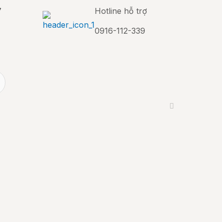
7
Hotline hỗ trợ
0916-112-339