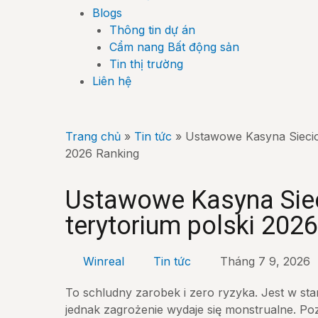
Blogs
Thông tin dự án
Cẩm nang Bất động sản
Tin thị trường
Liên hệ
Trang chủ
»
Tin tức
»
Ustawowe Kasyna Siecio
2026 Ranking
Ustawowe Kasyna Sie
terytorium polski 202
Winreal
Tin tức
Tháng 7 9, 2026
To schludny zarobek i zero ryzyka. Jest w sta
jednak zagrożenie wydaje się monstrualne. Po