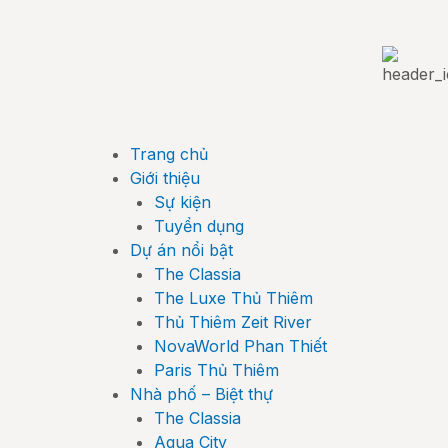
Trang chủ
Giới thiệu
Sự kiện
Tuyển dụng
Dự án nổi bật
The Classia
The Luxe Thủ Thiêm
Thủ Thiêm Zeit River
NovaWorld Phan Thiết
Paris Thủ Thiêm
Nhà phố – Biệt thự
The Classia
Aqua City