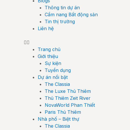
Blogs
Thông tin dự án
Cẩm nang Bất động sản
Tin thị trường
Liên hệ
Trang chủ
Giới thiệu
Sự kiện
Tuyển dụng
Dự án nổi bật
The Classia
The Luxe Thủ Thiêm
Thủ Thiêm Zeit River
NovaWorld Phan Thiết
Paris Thủ Thiêm
Nhà phố – Biệt thự
The Classia