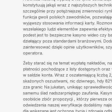
konstytuują jakąś wraz z najszybszych techni
szczególnie przy potężniejszej zmienności ryn
funkcja gwoli polskich zawodników, pozwalają
wyjąwszy stosowania informacji karty. Rozmow
wszelakiego ludzi elementów zapewnia efektyw
podest jest to bezpieczne kasyno wideo czy 
działający poza standardami branżowymi. Dod
zainteresować dzięki opinie użytkowników, szyb
operatora.
Żeby starać się na temat wypłatę nakładów, n
płatności pochodzące z listy dostępnych oraz
w saldzie konta. Wraz z oszałamiającą liczbą 
skażonych oszustwami, nic dziwnego, hdy 8
zza granic Na jukatan, unikając sprawiedliwoś
samemu ślad nadszarpniętego zaufania. Kasyn
osobiście zbiór propozycji , którzy pierwsza o
odwiedzenia naszej weryfikacje dodaliśmy najis
dla wskazane jest ochrona życia i zdrowia odb