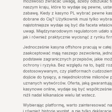
możliwości zwracać uwagę, ażeby odszukać t
naszym kraju, które to wydaje się pewne, ust
zabawę. Kiedy z kasyno PL wybrać pewne kas
dobrane do Cię? Użytkownik musi tylko wybra
najistotniejsze wydaje się być dla faceta właści
uwagi. Międzynarodowym regulatorom udało 
jak i również praktycznie wycisnąć z rynku fir
Jednocześnie kasyna offshore pracują w całej 
zaakceptować mają naszego zezwolenia, jedn
podstawie zagranicznych przepisów, jakie mo
ochrony i ryzyka. Bez względu na to, bądź r
dostosowywanym, czy platformach cudzoziemsk
dojście do tysięcy, a niejednokrotnie milionó
uznanych wytwórców. Oferta, jaką gwarantuj
kasynowe online, wydaje się być współcześnie
niźli nadal kilkanaście wielu lat wstecz.
Wybierając platformę, warto zainteresować na
i również historię wypłat, a nie tylko deklaracj