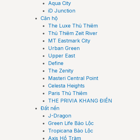
Aqua City
iD Junction
Căn hộ
The Luxe Thủ Thiêm
Thủ Thiêm Zeit River
MT Eastmark City
Urban Green
Upper East
Define
The Zenity
Masteri Central Point
Celesta Heights
Paris Thủ Thiêm
THE PRIVIA KHANG ĐIỀN
Đất nền
J-Dragon
Green Life Bảo Lộc
Tropicana Bảo Lộc
Axis Hồ Tràm