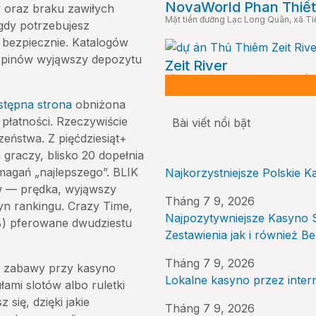
NovaWorld Phan Thiết
w oraz braku zawiłych
Mặt tiền đường Lạc Long Quân, xã Ti
dy potrzebujesz
bezpiecznie. Katalogów
 spinów wyjąwszy depozytu
Zeit River
Lô 3-3; 3-7; 3-11 khu chức năng số
stępna strona
obniżona
płatności. Rzeczywiście
Bài viết nổi bật
eństwa. Z pięćdziesiąt+
 graczy, blisko 20 dopełnia
magań „najlepszego”. BLIK
Najkorzystniejsze Polskie K
ów — prędka, wyjąwszy
Tháng 7 9, 2026
syn rankingu. Crazy Time,
Najpozytywniejsze Kasyno S
8%) pferowane dwudziestu
Zestawienia jak i również 
Tháng 7 9, 2026
 zabawy przy kasyno
Lokalne kasyno przez inte
łami slotów albo ruletki
 się, dzięki jakie
Tháng 7 9, 2026