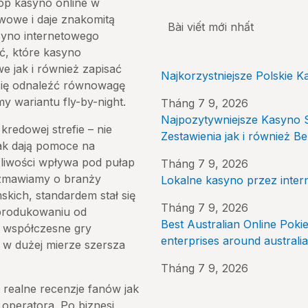
op kasyno online w
awowe i daje znakomitą
Bài viết mới nhất
yno internetowego
ć, które kasyno
we jak i również zapisać
Najkorzystniejsze Polskie K
się odnaleźć równowagę
my wariantu fly-by-night.
Tháng 7 9, 2026
Najpozytywniejsze Kasyno S
kredowej strefie – nie
Zestawienia jak i również 
ak dają pomoce na
żliwości wpływa pod pułap
Tháng 7 9, 2026
ozmawiamy o branży
Lokalne kasyno przez inte
ich, standardem stał się
Tháng 7 9, 2026
w produkowaniu od
Best Australian Online Poki
ą współczesne gry
enterprises around australia
 w dużej mierze szersza
Tháng 7 9, 2026
 realne recenzje fanów jak
e operatora. Po biznesi