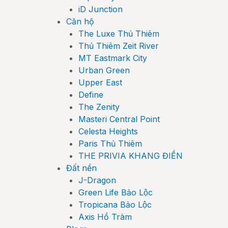
iD Junction
Căn hộ
The Luxe Thủ Thiêm
Thủ Thiêm Zeit River
MT Eastmark City
Urban Green
Upper East
Define
The Zenity
Masteri Central Point
Celesta Heights
Paris Thủ Thiêm
THE PRIVIA KHANG ĐIỀN
Đất nền
J-Dragon
Green Life Bảo Lộc
Tropicana Bảo Lộc
Axis Hồ Tràm