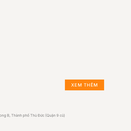
XEM THÊM
ong B, Thành phố Thủ Đức (Quận 9 cũ)