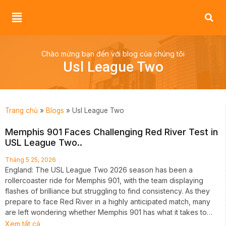
Chào mừng bạn đến với blog của chúng tôi
Usl League Two
Trang chủ
»
Blogs
»
Usl League Two
Memphis 901 Faces Challenging Red River Test in
USL League Two..
Tháng 5 25, 2026
England: The USL League Two 2026 season has been a
rollercoaster ride for Memphis 901, with the team displaying
flashes of brilliance but struggling to find consistency. As they
prepare to face Red River in a highly anticipated match, many
are left wondering whether Memphis 901 has what it takes to…
Xem tất cả