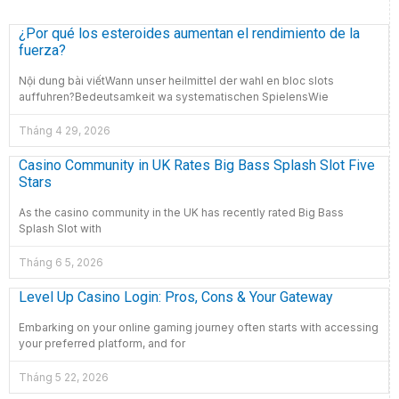
¿Por qué los esteroides aumentan el rendimiento de la
fuerza?
Nội dung bài viếtWann unser heilmittel der wahl en bloc slots
auffuhren?Bedeutsamkeit wa systematischen SpielensWie
Tháng 4 29, 2026
Casino Community in UK Rates Big Bass Splash Slot Five
Stars
As the casino community in the UK has recently rated Big Bass
Splash Slot with
Tháng 6 5, 2026
Level Up Casino Login: Pros, Cons & Your Gateway
Embarking on your online gaming journey often starts with accessing
your preferred platform, and for
Tháng 5 22, 2026