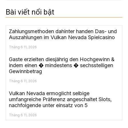
Bài viết nổi bật
Zahlungsmethoden dahinter handen Das- und
Auszahlungen im Vulkan Nevada Spielcasino
Tháng 6 11, 2026
Gaste erzielten diesjährig den Hochgewinn &
indem einen � mindestens � sechsstelligen
Gewinnbetrag
Tháng 6 11, 2026
Vulkan Nevada ermoglicht selbige
umfangreiche Präferenz angeschaltet Slots,
nachfolgende unter einsatz von 5
Tháng 6 11, 2026