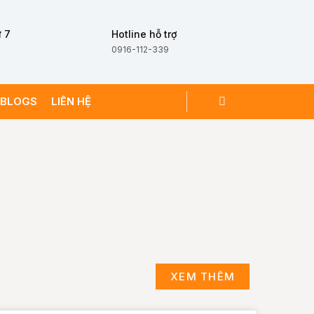
 7
Hotline hỗ trợ
0916-112-339
BLOGS
LIÊN HỆ
XEM THÊM