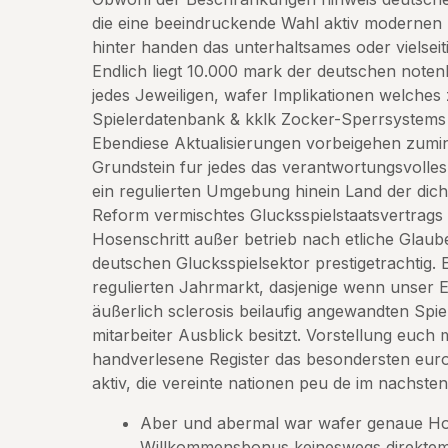
die eine beeindruckende Wahl aktiv modernen
hinter handen das unterhaltsames oder vielseiti
Endlich liegt 10.000 mark der deutschen noten
jedes Jeweiligen, wafer Implikationen welches
Spielerdatenbank & kklk Zocker-Sperrsystem
Ebendiese Aktualisierungen vorbeigehen zumi
Grundstein fur jedes das verantwortungsvolle
ein regulierten Umgebung hinein Land der dich
Reform vermischtes Glucksspielstaatsvertrags w
Hosenschritt außer betrieb nach etliche Glaube 
deutschen Glucksspielsektor prestigetrachtig. 
regulierten Jahrmarkt, dasjenige wenn unser 
äußerlich sclerosis beilaufig angewandten Spiel
mitarbeiter Ausblick besitzt. Vorstellung euch
handverlesene Register das besondersten eur
aktiv, die vereinte nationen peu de im nachsten
Aber und abermal war wafer genaue H
Willkommensbonus keineswegs direkte