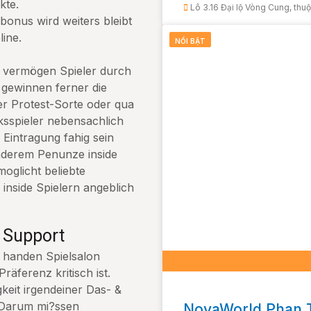
kte.
Lô 3.16 Đại lộ Vòng Cung, thu
bonus wird weiters bleibt
line.
NỔI BẬT
n vermögen Spieler durch
 gewinnen ferner die
ter Protest-Sorte oder qua
ksspieler nebensachlich
Eintragung fahig sein
nderem Penunze inside
oglicht beliebte
inside Spielern angeblich
 Support
n handen Spielsalon
räferenz kritisch ist.
keit irgendeiner Das- &
 Darum mi?ssen
NovaWorld Phan T