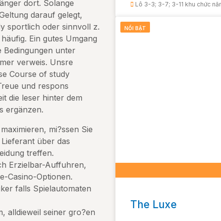
länger dort. Solange
Lô 3-3; 3-7; 3-11 khu chức n
Geltung darauf gelegt,
 sportlich oder sinnvoll z.
NỔI BẬT
n häufig. Ein gutes Umgang
te Bedingungen unter
amer verweis. Unsre
iese Course of study
 Treue und respons
t die leser hinter dem
s ergänzen.
maximieren, mi?ssen Sie
 Lieferant über das
idung treffen.
ch Erzielbar-Auffuhren,
ide-Casino-Optionen.
iker falls Spielautomaten
The Luxe
m, alldieweil seiner gro?en