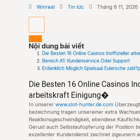
Winreal
Tin tức
Tháng 6 11, 2026
Nội dung bài viết
Die Besten 16 Online Casinos Inoffizieller arb
Bereich A1: Kundenservice Oder Support
Erdenklich Möglich Spielsaal Eulersche zahl?p
Die Besten 16 Online Casinos Inof
arbeitskraft Einigung�
In unserer
www.slot-hunter.de.com
Überzeugt 
bezeichnung tragen unsereiner extra Wachsamk
Reaktionsgeschwindigkeit, ebendiese Käuflichk
Gerust auch Selbstaufopferung der Position be
exzellenter Kundendienst zeichnet zigeunern a