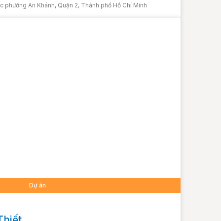
ộc phường An Khánh, Quận 2, Thành phố Hồ Chí Minh
Dự án
hiết