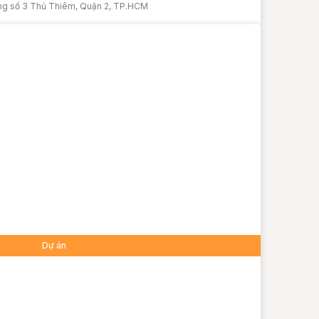
ăng số 3 Thủ Thiêm, Quận 2, TP.HCM
Dự án