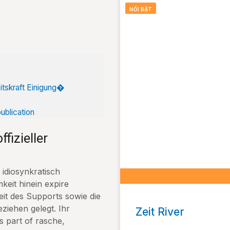
NỔI BẬT
eitskraft Einigung�
ublication
fizieller
idiosynkratisch
eit hinein expire
eit des Supports sowie die
ziehen gelegt. Ihr
Zeit River
s part of rasche,