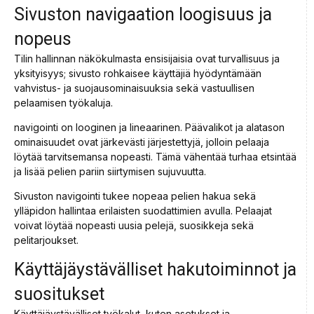
Sivuston navigaation loogisuus ja
nopeus
Tilin hallinnan näkökulmasta ensisijaisia ovat turvallisuus ja
yksityisyys; sivusto rohkaisee käyttäjiä hyödyntämään
vahvistus- ja suojausominaisuuksia sekä vastuullisen
pelaamisen työkaluja.
navigointi on looginen ja lineaarinen. Päävalikot ja alatason
ominaisuudet ovat järkevästi järjestettyjä, jolloin pelaaja
löytää tarvitsemansa nopeasti. Tämä vähentää turhaa etsintää
ja lisää pelien pariin siirtymisen sujuvuutta.
Sivuston navigointi tukee nopeaa pelien hakua sekä
ylläpidon hallintaa erilaisten suodattimien avulla. Pelaajat
voivat löytää nopeasti uusia pelejä, suosikkeja sekä
pelitarjoukset.
Käyttäjäystävälliset hakutoiminnot ja
suositukset
Käyttäjäystävälliset työkalut, kuten asetukset ja