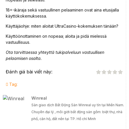
18+-ikäraja sekä vastuullinen pelaaminen ovat aina etusijalla
käyttökokemuksessa.
Käyttäjäohje: miten aloitat UltraCasino-kokemuksen tänään?
Käyttöönottaminen on nopeaa; aloita ja pidä mielessä
vastuullisuus.
Ota tarvittaessa yhteyttä tukipalveluun vastuullisen
pelaamisen osalta.
Đánh giá bài viết này:
Tag:
Winreal
Sàn giao dịch Bất Động Sản Winreal uy tín tại Miền Nam.
Chuyên đại lý , môi giới bất động sản gồm: biệt thự, nhà
phố, căn hộ, đất nền tại TP. Hồ chí Minh