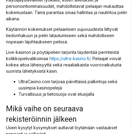
personointiominaisuudet, mahdollistavat pelaajan mukauttaa
kokemustaan. Tämä parantaa omaa hallintaa ja nautintoa pelin
aikana.
Käytännön kokemukset pelaamisen sujuvuudesta liittyvät
tiedonhakuun ja pelin latautumiseen sekä mahdolliseen
nopeaan läpihlaukseen pelissä.
Live-kasinon ja pöytäpelien tarjonta täydentää perinteistä
kolikkopelivalikoimaa
https://ultra-kasino.fi/
. Pelaajat voivat
kokea aitoa läheisyyttä sekä reaaliaikaista vuorovaikutusta
suorista lähetyksistä käsin.
UltraCasino.com tarjoaa päivittäisiä palkintoja sekä
uusimpia kasinopelejä
Turvallisuus ja tietosuoja ovat etusijalla
Mikä vaihe on seuraava
rekisteröinnin jälkeen
Usein kysytyt kysymykset auttavat löytämään vastaukset
nopeasti ja selkeästi.