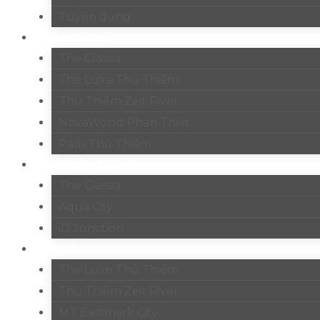
Tuyển dụng
DỰ ÁN NỔI BẬT
The Classia
The Luxe Thủ Thiêm
Thủ Thiêm Zeit River
NovaWorld Phan Thiết
Paris Thủ Thiêm
NHÀ PHỐ – BIỆT THỰ
The Classia
Aqua City
iD Junction
CĂN HỘ
The Luxe Thủ Thiêm
Thủ Thiêm Zeit River
MT Eastmark City