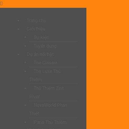
Trang chủ
Giới thiệu
Sự kiện
Tuyển dụng
Dự án nổi bật
The Classia
The Luxe Thủ
Thiêm
Thủ Thiêm Zeit
River
NovaWorld Phan
Thiết
Paris Thủ Thiêm