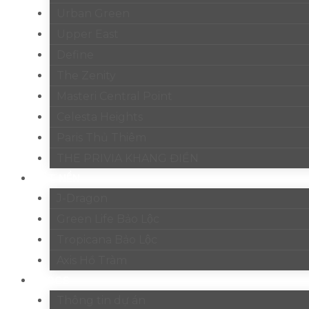
Urban Green
Upper East
Define
The Zenity
Masteri Central Point
Celesta Heights
Paris Thủ Thiêm
THE PRIVIA KHANG ĐIỀN
ĐẤT NỀN
J-Dragon
Green Life Bảo Lộc
Tropicana Bảo Lộc
Axis Hồ Tràm
BLOGS
Thông tin dự án