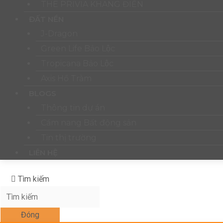
THE PRIVIA KHANG ĐIỀN
ĐẤT NỀN
J-Dragon
Green Life Bảo Lộc
Tropicana Bảo Lộc
Axis Hồ Tràm
BLOGS
Thông tin dự án
Cẩm nang Bất động sản
Tin thị trường
LIÊN HỆ
Tìm kiếm
Đóng