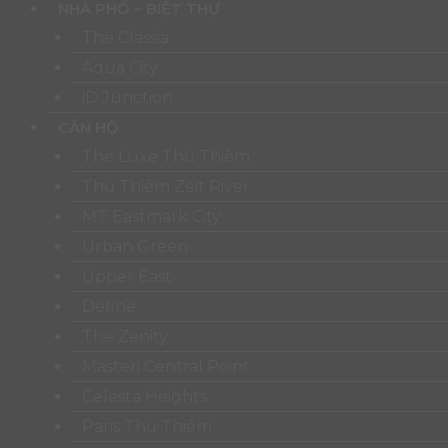
NHÀ PHỐ – BIỆT THỰ
The Classia
Aqua City
iD Junction
CĂN HỘ
The Luxe Thủ Thiêm
Thủ Thiêm Zeit River
MT Eastmark City
Urban Green
Upper East
Define
The Zenity
Masteri Central Point
Celesta Heights
Paris Thủ Thiêm