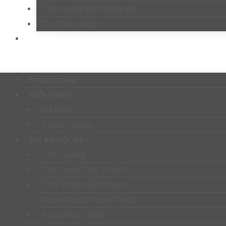
Cẩm nang Bất động sản
Tin thị trường
LIÊN HỆ
Menu
TRANG CHỦ
GIỚI THIỆU
Sự kiện
Tuyển dụng
DỰ ÁN NỔI BẬT
The Classia
The Luxe Thủ Thiêm
Thủ Thiêm Zeit River
NovaWorld Phan Thiết
Paris Thủ Thiêm