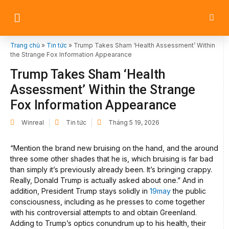
Trang chủ
»
Tin tức
»
Trump Takes Sham ‘Health Assessment’ Within
the Strange Fox Information Appearance
Trump Takes Sham ‘Health
Assessment’ Within the Strange
Fox Information Appearance
Winreal
Tin tức
Tháng 5 19, 2026
“Mention the brand new bruising on the hand, and the around
three some other shades that he is, which bruising is far bad
than simply it’s previously already been. It’s bringing crappy.
Really, Donald Trump is actually asked about one.” And in
addition, President Trump stays solidly in
19may
the public
consciousness, including as he presses to come together
with his controversial attempts to and obtain Greenland.
Adding to Trump’s optics conundrum up to his health, their