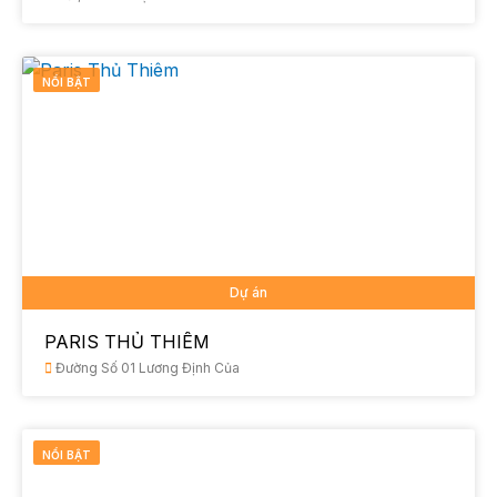
NỔI BẬT
Dự án
PARIS THỦ THIÊM
Đường Số 01 Lương Định Của
NỔI BẬT