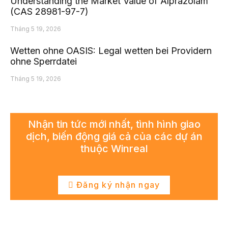
Understanding the Market Value of Alprazolam
(CAS 28981-97-7)
Tháng 5 19, 2026
Wetten ohne OASIS: Legal wetten bei Providern
ohne Sperrdatei
Tháng 5 19, 2026
Nhận tin tức mới nhất, tình hình giao
dịch, biến động giá cả của các dự án
thuộc Winreal
Đăng ký nhận ngay