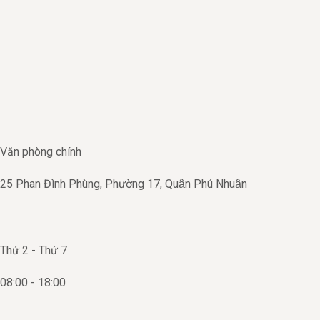
Skip
to
content
Văn phòng chính
25 Phan Đình Phùng, Phường 17, Quận Phú Nhuận
Thứ 2 - Thứ 7
08:00 - 18:00