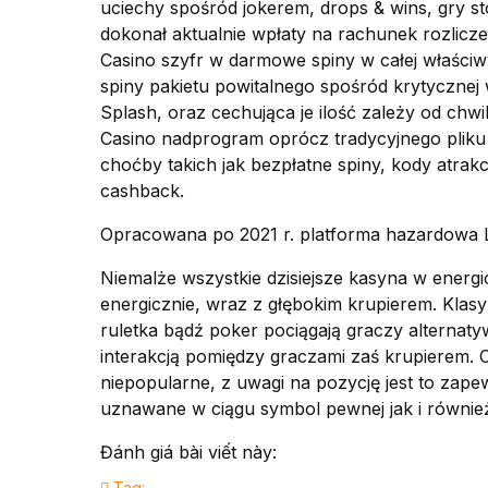
uciechy spośród jokerem, drops & wins, gry s
dokonał aktualnie wpłaty na rachunek rozlic
Casino szyfr w darmowe spiny w całej właści
spiny pakietu powitalnego spośród krytycznej
Splash, oraz cechująca je ilość zależy od ch
Casino nadprogram oprócz tradycyjnego pliku
choćby takich jak bezpłatne spiny, kody atrak
cashback.
Opracowana po 2021 r. platforma hazardowa L
Niemalże wszystkie dzisiejsze kasyna w energ
energicznie, wraz z głębokim krupierem. Klasy
ruletka bądź poker pociągają graczy alternaty
interakcją pomiędzy graczami zaś krupierem. 
niepopularne, z uwagi na pozycję jest to zape
uznawane w ciągu symbol pewnej jak i również 
Đánh giá bài viết này:
Tag: