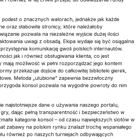
ie podest o znacznych walorach, jednakże jak każde
 oraz słabowite stronicy, które należałoby
wiązanie pozwala na niezależne wyjście dużej ilości
ktowania uwagi z obsadą. Ekipa wydaje się być osiągalna
uprzystępnia komunikację gwoli polskich internautów.
ości jak i również obsługiwania klienta, co jest
 mają możliwość w pełni rozporządzać jego kontem
my przekazuje dojście do całkowitej biblioteki gierek,
portowe. Metoda „ulubione” zapewnia bezzwłoczny
 przygoda konsol pozwala na wygodne powroty do nim
e najistotniejsze dane o używania naszego portalu,
gry, dając pełną transparentność i bezpieczeństwo w
zmaite kategorie konsol – od czasu największych slotów w
nat zabawy na polskim rynku znalazł trochę wspaniałego
ału również po naszych turniejach odbywających