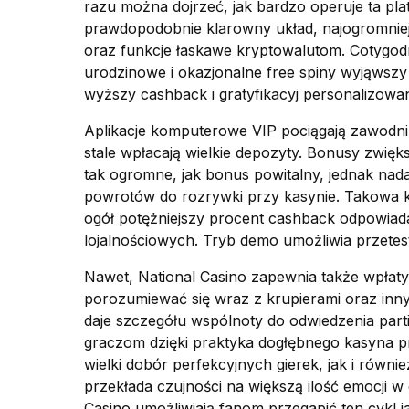
razu można dojrzeć, jak bardzo operuje ta pl
prawdopodobnie klarowny układ, najogromniej
oraz funkcje łaskawe kryptowalutom. Cotygod
urodzinowe i okazjonalne free spiny wyjąwsz
wyższy cashback i gratyfikacyj personalizowa
Aplikacje komputerowe VIP pociągają zawodnik
stale wpłacają wielkie depozyty. Bonusy zwięk
tak ogromne, jak bonus powitalny, jednak nad
powrotów do rozrywki przy kasynie. Takowa kar
ogół potężniejszy procent cashback odpowia
lojalnościowych. Tryb demo umożliwia przetes
Nawet, National Casino zapewnia także wpłaty
porozumiewać się wraz z krupierami oraz inny
daje szczegółu wspólnoty do odwiedzenia parti
graczom dzięki praktyka dogłębnego kasyna pr
wielki dobór perfekcyjnych gierek, jak i równi
przekłada czujności na większą ilość emocji 
Casino umożliwiają fanom przegapić ten cykl ja