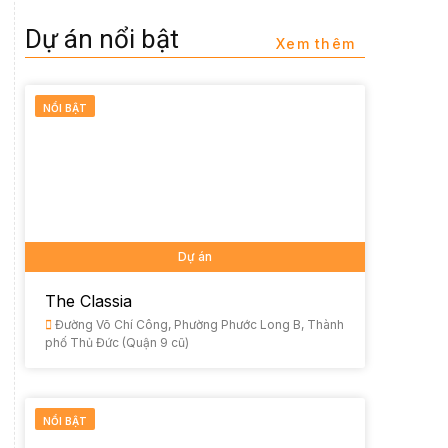
Dự án nổi bật
Xem thêm
NỔI BẬT
Dự án
The Classia
Đường Võ Chí Công, Phường Phước Long B, Thành
phố Thủ Đức (Quận 9 cũ)
NỔI BẬT